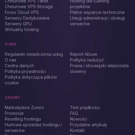
Chmurowe VPS Tanie
Hosting dla iGaming
Chmurowe VPS Storage
projektów
Forex Cloud VPS
Płatne wsparcie techniczne
Serwery Dedykowane
Usługi administracji i obsługi
Serwery GPU
serwerów
Wirtualny hosting
O NAS
Regulamin świadczenia usług
Report Abuse
O nas
Polityka nadużyć
Centra danych
Prawa i obowiązki właściciela
Polityka prywatności
domeny
Polityka dotycząca plików
cookie
ZASOBY
Marketplace Zomro
Test prędkości
Promocje
FAQ
Reselling hostingu
Nowości
Hurtowa sprzedaż hostingu i
Przydatne artykuły
serwerów
Kontakt