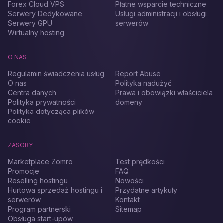
Forex Cloud VPS
Płatne wsparcie techniczne
Serwery Dedykowane
Usługi administracji i obsługi
Serwery GPU
serwerów
Wirtualny hosting
O NAS
Regulamin świadczenia usług
Report Abuse
O nas
Polityka nadużyć
Centra danych
Prawa i obowiązki właściciela
Polityka prywatności
domeny
Polityka dotycząca plików
cookie
ZASOBY
Marketplace Zomro
Test prędkości
Promocje
FAQ
Reselling hostingu
Nowości
Hurtowa sprzedaż hostingu i
Przydatne artykuły
serwerów
Kontakt
Program partnerski
Sitemap
Obsługa start-upów