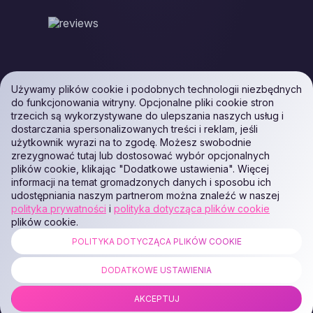
Używamy plików cookie i podobnych technologii niezbędnych
do funkcjonowania witryny. Opcjonalne pliki cookie stron
trzecich są wykorzystywane do ulepszania naszych usług i
dostarczania spersonalizowanych treści i reklam, jeśli
użytkownik wyrazi na to zgodę. Możesz swobodnie
zrezygnować tutaj lub dostosować wybór opcjonalnych
plików cookie, klikając "Dodatkowe ustawienia". Więcej
informacji na temat gromadzonych danych i sposobu ich
udostępniania naszym partnerom można znaleźć w naszej
polityka prywatności
i
polityka dotycząca plików cookie
plików cookie.
POLITYKA DOTYCZĄCA PLIKÓW COOKIE
ALL RIGHTS RESERVED. Podaon SIA (Id: 40103450338) & WEEM TECH
LLC (Id: 2641101077454) & OMRO LLC (Id: 9701251087 /
DODATKOWE USTAWIENIA
1237700398374)
AKCEPTUJ
COPYRIGHT © 2014 —