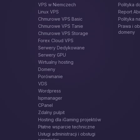
VPS w Niemczech
Polityka d
Linux VPS
Report Ab
Chmurowe VPS Basic
Polityka 
Chmurowe VPS Tanie
Prawa i ob
domeny
Chmurowe VPS Storage
Forex Cloud VPS
Serwery Dedykowane
Serwery GPU
Wirtualny hosting
Domeny
Porównanie
VDS
Wordpress
Ispmanager
CPanel
Zdalny pulpit
Hosting dla iGaming projektów
Płatne wsparcie techniczne
Usługi administracji i obsługi
serwerów