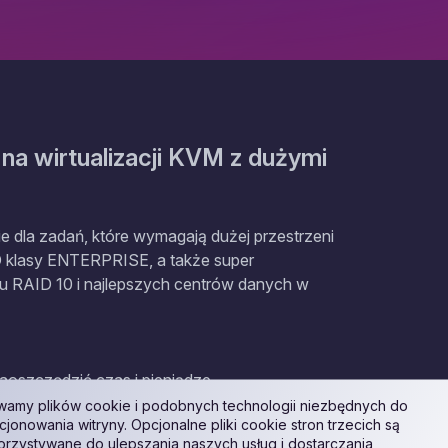
a wirtualizacji KVM z dużymi
dla zadań, które wymagają dużej przestrzeni
D klasy ENTERPRISE, a także super
iu RAID 10 i najlepszych centrów danych w
oszczędzić czas i pieniądze.
amy plików cookie i podobnych technologii niezbędnych do
cjonowania witryny. Opcjonalne pliki cookie stron trzecich są
rzystywane do ulepszania naszych usług i dostarczania