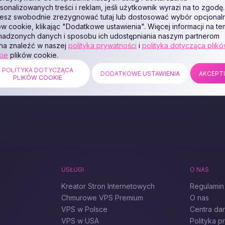
e:
https://zomro.com/pl/big_vds
sonalizowanych treści i reklam, jeśli użytkownik wyrazi na to zgodę.
sz swobodnie zrezygnować tutaj lub dostosować wybór opcjonal
ów cookie, klikając "Dodatkowe ustawienia". Więcej informacji na te
adzonych danych i sposobu ich udostępniania naszym partnerom
na znaleźć w naszej
polityka prywatności
i
polityka dotycząca plik
kie
plików cookie.
POLITYKA DOTYCZĄCA
DODATKOWE USTAWIENIA
AKCEPT
PLIKÓW COOKIE
USŁUGI
O NAS
Kreator Stron Internetowych
Regulamin
Chmurowe VPS Premium
O nas
VPS w Polsce
Centra da
VPS w USA
Polityka p