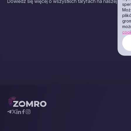
Dowiedz się więcej o wszystkich taryfach na naszej stroni
sper
Może
plik
grom
moż
coo