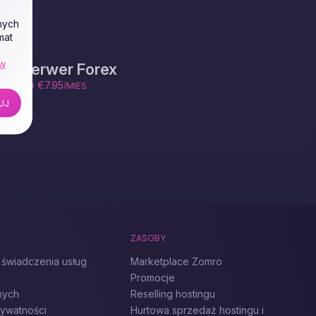
nych
mat
ów
Serwer Forex
€7.95
OD
/MIES
UJ
ZASOBY
 świadczenia usług
Marketplace Zomro
Promocje
nych
Reselling hostingu
rywatności
Hurtowa sprzedaż hostingu i