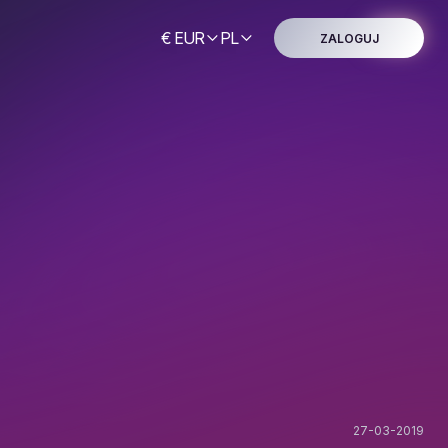
€ EUR
PL
ZALOGUJ
27-03-2019