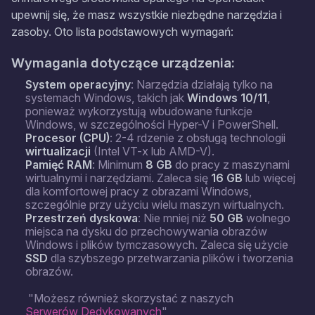
upewnij się, że masz wszystkie niezbędne narzędzia i
zasoby. Oto lista podstawowych wymagań:
Wymagania dotyczące urządzenia:
System operacyjny
: Narzędzia działają tylko na
systemach Windows, takich jak
Windows 10/11
,
ponieważ wykorzystują wbudowane funkcje
Windows, w szczególności Hyper-V i PowerShell.
Procesor (CPU)
: 2-4 rdzenie z obsługą technologii
wirtualizacji
(Intel VT-x lub AMD-V).
Pamięć RAM
: Minimum
8 GB
do pracy z maszynami
wirtualnymi i narzędziami. Zaleca się
16 GB
lub więcej
dla komfortowej pracy z obrazami Windows,
szczególnie przy użyciu wielu maszyn wirtualnych.
Przestrzeń dyskowa
: Nie mniej niż
50 GB
wolnego
miejsca na dysku do przechowywania obrazów
Windows i plików tymczasowych. Zaleca się użycie
SSD
dla szybszego przetwarzania plików i tworzenia
obrazów.
"Możesz również skorzystać z naszych
Serwerów Dedykowanych
"