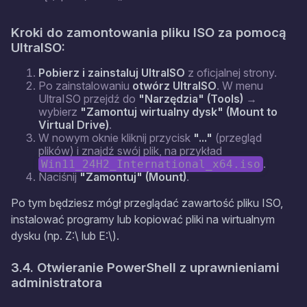
Kroki do zamontowania pliku ISO za pomocą
UltraISO:
Pobierz i zainstaluj UltraISO
z oficjalnej strony.
Po zainstalowaniu
otwórz UltraISO
. W menu
UltraISO przejdź do
"Narzędzia" (Tools)
→
wybierz
"Zamontuj wirtualny dysk" (Mount to
Virtual Drive)
.
W nowym oknie kliknij przycisk
"..."
(przegląd
plików) i znajdź swój plik, na przykład
.
Win11_24H2_International_x64.iso
Naciśnij
"Zamontuj" (Mount)
.
Po tym będziesz mógł przeglądać zawartość pliku ISO,
instalować programy lub kopiować pliki na wirtualnym
dysku (np. Z:\ lub E:\).
3.4. Otwieranie PowerShell z uprawnieniami
administratora