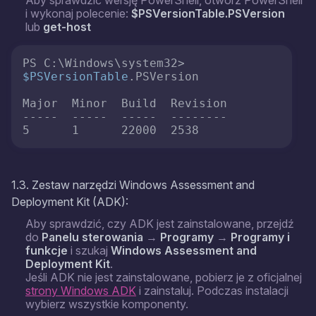
Aby sprawdzić wersję PowerShell, otwórz PowerShell
i wykonaj polecenie:
$PSVersionTable.PSVersion
lub
get-host
PS C:\Windows\system32> 
$PSVersionTable
.PSVersion

Major  Minor  Build  Revision

-----  -----  -----  --------

5      1      22000  2538
1.3. Zestaw narzędzi Windows Assessment and
Deployment Kit (ADK):
Aby sprawdzić, czy ADK jest zainstalowane, przejdź
do
Panelu sterowania
→
Programy
→
Programy i
funkcje
i szukaj
Windows Assessment and
Deployment Kit
.
Jeśli ADK nie jest zainstalowane, pobierz je z oficjalnej
strony Windows ADK
i zainstaluj. Podczas instalacji
wybierz wszystkie komponenty.