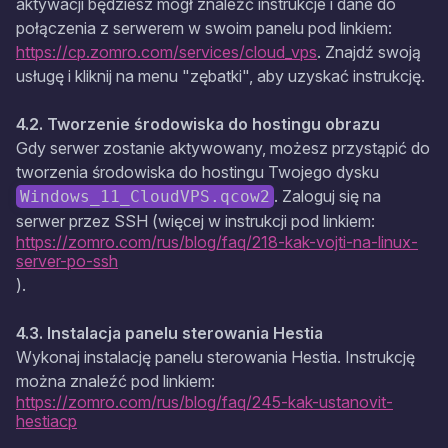
aktywacji będziesz mógł znaleźć instrukcje i dane do
połączenia z serwerem w swoim panelu pod linkiem:
https://cp.zomro.com/services/cloud_vps
. Znajdź swoją
usługę i kliknij na menu "zębatki", aby uzyskać instrukcję.
4.2. Tworzenie środowiska do hostingu obrazu
Gdy serwer zostanie aktywowany, możesz przystąpić do
tworzenia środowiska do hostingu Twojego dysku
. Zaloguj się na
Windows_11_CloudVPS.qcow2
serwer przez SSH (więcej w instrukcji pod linkiem:
https://zomro.com/rus/blog/faq/218-kak-vojti-na-linux-
server-po-ssh
).
4.3. Instalacja panelu sterowania Hestia
Wykonaj instalację panelu sterowania Hestia. Instrukcję
można znaleźć pod linkiem:
https://zomro.com/rus/blog/faq/245-kak-ustanovit-
hestiacp
.