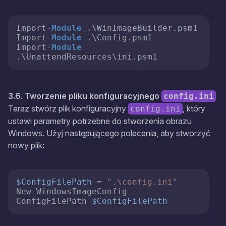
Import
-
Module
 .\WinImageBuilder.psm1

Import
-
Module
 .\Config.psm1

Import
-
Module
.\UnattendResources\ini.psm1
3.6. Tworzenie pliku konfiguracyjnego
config.ini
Teraz stwórz plik konfiguracyjny
, który
config.ini
ustawi parametry potrzebne do stworzenia obrazu
Windows. Użyj następującego polecenia, aby stworzyć
nowy plik:
$ConfigFilePath
 = 
".\config.ini"
New-WindowsImageConfig -
ConfigFilePath 
$ConfigFilePath