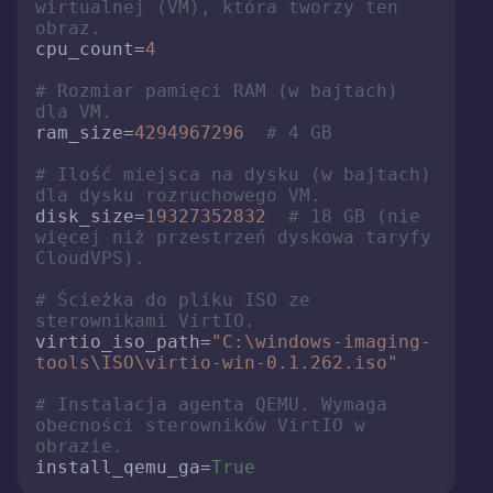
wirtualnej (VM), która tworzy ten 
obraz.
cpu_count
=
4
# Rozmiar pamięci RAM (w bajtach) 
dla VM.
ram_size
=
4294967296
# 4 GB
# Ilość miejsca na dysku (w bajtach) 
dla dysku rozruchowego VM.
disk_size
=
19327352832
# 18 GB (nie 
więcej niż przestrzeń dyskowa taryfy 
CloudVPS).
# Ścieżka do pliku ISO ze 
sterownikami VirtIO.
virtio_iso_path
=
"C:\windows-imaging-
tools\ISO\virtio-win-0.1.262.iso"
# Instalacja agenta QEMU. Wymaga 
obecności sterowników VirtIO w 
obrazie.
install_qemu_ga
=
True