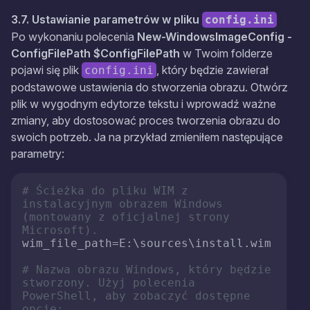
3.7. Ustawianie parametrów w pliku
config.ini
Po wykonaniu polecenia
New-WindowsImageConfig -
ConfigFilePath $ConfigFilePath
w Twoim folderze
pojawi się plik
, który będzie zawierał
config.ini
podstawowe ustawienia do stworzenia obrazu. Otwórz
plik w wygodnym edytorze tekstu i wprowadź ważne
zmiany, aby dostosować proces tworzenia obrazu do
swoich potrzeb. Ja na przykład zmieniłem następujące
parametry:
# Ścieżka do pliku WIM z 
instalacyjnym obrazem Windows 
(montowany z oficjalnej strony 
Microsoft).
wim_file_path
=E:\sources\install.wim

# Nazwa obrazu Windows, który będzie 
stworzony. Użyj polecenia 
PowerShell, aby zobaczyć dostępne 
opcje: