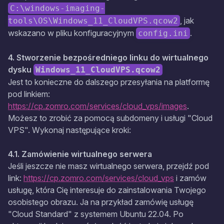
C:\windows-imaging-
, jak
tools\OS\Windows_11_CloudVPS.qcow2
wskazano w pliku konfiguracyjnym
.
config.ini
4. Stworzenie bezpośredniego linku do wirtualnego
dysku
Windows_11_CloudVPS.qcow2
Jest to konieczne do dalszego przesyłania na platformę
pod linkiem:
https://cp.zomro.com/services/cloud_vps/images
.
Możesz to zrobić za pomocą subdomeny i usługi "Cloud
VPS". Wykonaj następujące kroki:
4.1. Zamówienie wirtualnego serwera
Jeśli jeszcze nie masz wirtualnego serwera, przejdź pod
link:
https://cp.zomro.com/services/cloud_vps
i zamów
usługę, która Cię interesuje do zainstalowania Twojego
osobistego obrazu. Ja na przykład zamówię usługę
"Cloud Standard" z systemem Ubuntu 22.04. Po