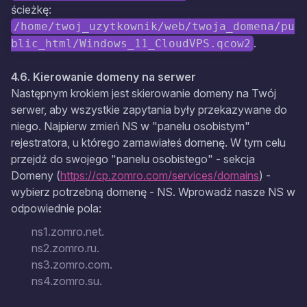
ścieżkę:
/home/twoj_uzytkownik/web/twoja_domena/pu
.
blic_html/Windows_11_CloudVPS.qcow2
4.6. Kierowanie domeny na serwer
Następnym krokiem jest skierowanie domeny na Twój
serwer, aby wszystkie zapytania były przekazywane do
niego. Najpierw zmień NS w "panelu osobistym"
rejestratora, u którego zamawiałeś domenę. W tym celu
przejdź do swojego "panelu osobistego" - sekcja
Domeny (
https://cp.zomro.com/services/domains
) -
wybierz potrzebną domenę - NS. Wprowadź nasze NS w
odpowiednie pola:
ns1.zomro.net.
ns2.zomro.ru.
ns3.zomro.com.
ns4.zomro.su.