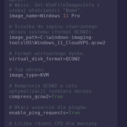
# Wpisz: Get-WimFileImagesInfo i 
szukaj właściwości "Name".
image_name
=Windows 
11
 Pro

# Ścieżka do zapisu stworzonego 
obrazu systemu (format QCOW2).
image_path
=C:\windows-imaging-
tools\OS\Windows_11_CloudVPS.qcow2

# Format wirtualnego dysku.
virtual_disk_format
=QCOW2

# Typ obrazu.
image_type
=KVM

# Kompresja QCOW2 w celu 
optymalizacji rozmiaru obrazu.
compress_qcow2
=
True
# Włącz wsparcie dla pingów.
enable_ping_requests
=
True
# Liczba rdzeni CPU dla maszyny 