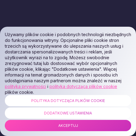
Używamy plików cookie i podobnych technologii niezbędnych
do funkcjonowania witryny. Opcjonalne pliki cookie stron
trzecich są wykorzystywane do ulepszania naszych usług i
5.2. Tworzenie obrazu
dostarczania spersonalizowanych treści i reklam, jeśli
Naciśnij
"Utwórz obraz"
i poczekaj na zakończenie
użytkownik wyrazi na to zgodę. Możesz swobodnie
tworzenia obrazu na platformie
zrezygnować tutaj lub dostosować wybór opcjonalnych
https://cp.zomro.com/services/cloud_vps/images
plików cookie, klikając "Dodatkowe ustawienia". Więcej
. Po
informacji na temat gromadzonych danych i sposobu ich
zakończeniu procesu obraz otrzyma status
"SAVING"
,
udostępniania naszym partnerom można znaleźć w naszej
co oznacza, że jest zapisywany.
polityka prywatności
i
polityka dotycząca plików cookie
plików cookie.
POLITYKA DOTYCZĄCA PLIKÓW COOKIE
DODATKOWE USTAWIENIA
AKCEPTUJ