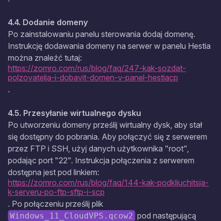
4.4. Dodanie domeny
Po zainstalowaniu panelu sterowania dodaj domenę.
Instrukcję dodawania domeny na serwer w panelu Hestia
można znaleźć tutaj:
https://zomro.com/rus/blog/faq/247-kak-sozdat-
polzovatelja-i-dobavit-domen-v-panel-hestiacp
.
4.5. Przesyłanie wirtualnego dysku
Po utworzeniu domeny prześlij wirtualny dysk, aby stał
się dostępny do pobrania. Aby połączyć się z serwerem
przez FTP i SSH, użyj danych użytkownika "root",
podając port "22". Instrukcja połączenia z serwerem
dostępna jest pod linkiem:
https://zomro.com/rus/blog/faq/144-kak-podkljuchitsja-
k-serveru-po-ftp-sftp-i-scp
. Po połączeniu prześlij plik
pod następującą
Windows_11_CloudVPS.qcow2