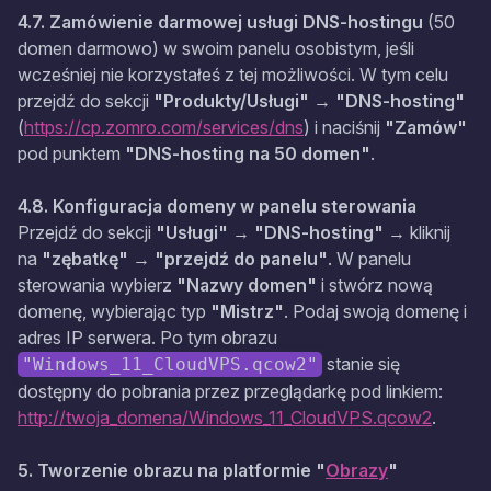
4.7. Zamówienie darmowej usługi DNS-hostingu
(50
domen darmowo) w swoim panelu osobistym, jeśli
wcześniej nie korzystałeś z tej możliwości. W tym celu
przejdź do sekcji
"Produkty/Usługi"
→
"DNS-hosting"
(
https://cp.zomro.com/services/dns
) i naciśnij
"Zamów"
pod punktem
"DNS-hosting na 50 domen"
.
4.8. Konfiguracja domeny w panelu sterowania
Przejdź do sekcji
"Usługi"
→
"DNS-hosting"
→ kliknij
na
"zębatkę"
→
"przejdź do panelu"
. W panelu
sterowania wybierz
"Nazwy domen"
i stwórz nową
domenę, wybierając typ
"Mistrz"
. Podaj swoją domenę i
adres IP serwera. Po tym obrazu
stanie się
"Windows_11_CloudVPS.qcow2"
dostępny do pobrania przez przeglądarkę pod linkiem:
http://twoja_domena/Windows_11_CloudVPS.qcow2
.
5. Tworzenie obrazu na platformie "
Obrazy
"