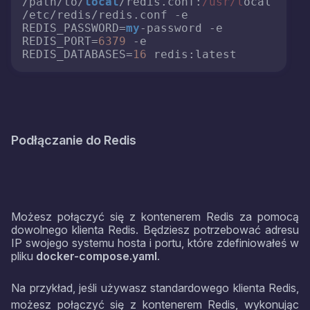
/path/to/
local
/redis.conf:
/usr/l
ocal
/etc/redis/redis.conf -e 
REDIS_PASSWORD=
my
-password -e 
REDIS_PORT=
6379
 -e 
REDIS_DATABASES=
16
Podłączanie do Redis
Możesz połączyć się z kontenerem Redis za pomocą
dowolnego klienta Redis. Będziesz potrzebować adresu
IP swojego systemu hosta i portu, które zdefiniowałeś w
pliku
docker-compose.yaml
.
Na przykład, jeśli używasz standardowego klienta Redis,
możesz połączyć się z kontenerem Redis, wykonując