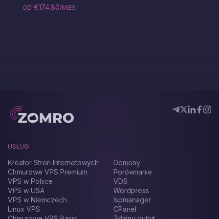
€174.80
OD
/MIES
USŁUGI
Kreator Stron Internetowych
Domeny
Chmurowe VPS Premium
Porównanie
VPS w Polsce
VDS
VPS w USA
Wordpress
VPS w Niemczech
Ispmanager
Linux VPS
CPanel
Chmurowe VPS Basic
Zdalny pulpit