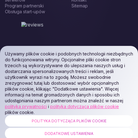
Program partnerski
Sitemap
Obsługa start-upów
Używamy plików cookie i podobnych technologii niezbędnych
do funkcjonowania witryny. Opcjonalne pliki cookie stron
trzecich są wykorzystywane do ulepszania naszych usług i
dostarczania spersonalizowanych treści i reklam, jeśli
użytkownik wyrazi na to zgodę. Możesz swobodnie
zrezygnować tutaj lub dostosować wybór opcjonalnych
plików cookie, klikając "Dodatkowe ustawienia". Więcej
informacji na temat gromadzonych danych i sposobu ich
udostępniania naszym partnerom można znaleźć w naszej
polityka prywatności
i
polityka dotycząca plików cookie
plików cookie.
POLITYKA DOTYCZĄCA PLIKÓW COOKIE
ALL RIGHTS RESERVED. Podaon SIA (Id: 40103450338) & WEEM TECH
LLC (Id: 2641101077454) & OMRO LLC (Id: 9701251087 /
DODATKOWE USTAWIENIA
1237700398374)