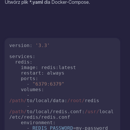
Utwórz plik
*.yaml
dla Docker-Compose.
version
: 
'3.3'
services
:

redis
:

image
: 
redis
:latest

restart
: always

ports
:

      - 
"6379:6379"
volumes
:

      - 
/path/
to/local/dа
ta
:
/root/
redis

      - 
/path/
to/local/redis.
conf
:
/usr/
local
/etc/redis/redis.
conf
environment
:

      - 
REDIS_PASSWORD
=my-password
