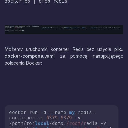
docker ps | grep redis
Możemy uruchomić kontener Redis bez użycia pliku
docker-compose.yaml
za pomocą następującego
polecenia Docker:
docker run -d --name 
my
-redis-
container -p 
6379
:
6379
 -v 
/path/to/
local
/dаta:
/root/r
edis -v 