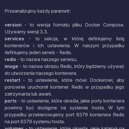
Przeanalizujmy każdy parametr:
version
- to wersja formatu pliku Docker Compose.
Używamy wersji 3.3.
services
- to sekcja, w której definiujemy listę
kontenerów i ich ustawienia. W naszym przypadku
definiujemy jeden serwis - Redis.
redis
- to nazwa naszego serwisu.
image
- to nazwa obrazu Redis, który będziemy używać
do utworzenia naszego kontenera.
restart
- to ustawienie, które mówi Dockerowi, aby
ponownie uruchomił kontener Redis w przypadku jego
zatrzymania lub awarii.
ports
- to ustawienie, które określa, jakie porty kontenera
powinny być dostępne na systemie hosta. W tym
przypadku przekierowujemy port 6379 kontenera Redis
na port 6379 systemu hosta.
volumes
- to ustawienie, które określa, jakie katalogi na