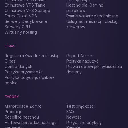
Chmurowe VPS Tanie
Hosting dla iGaming
Chmurowe VPS Storage
projektów
Forex Cloud VPS
Płatne wsparcie techniczne
Serwery Dedykowane
Usługi administracji i obsługi
Serwery GPU
serwerów
Wirtualny hosting
O NAS
Regulamin świadczenia usług
Report Abuse
O nas
Polityka nadużyć
Centra danych
Prawa i obowiązki właściciela
Polityka prywatności
domeny
Polityka dotycząca plików
cookie
ZASOBY
Marketplace Zomro
Test prędkości
Promocje
FAQ
Reselling hostingu
Nowości
Hurtowa sprzedaż hostingu i
Przydatne artykuły
serwerów
Kontakt