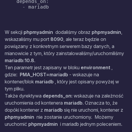
    depends_on:

      - mariadb
W sekcji
phpmyadmin
dodaliśmy obraz
phpmyadmin
,
wskazaliśmy mu port
8090
, ale teraz będzie on
powiązany z konkretnym serwerem bazy danych, a
mianowicie z tym, który zainstalowaliśmy/uruchomiliśmy
mariadb:10.8
.
Ten parametr jest zapisany w bloku
environment
,
gdzie:
PMA_HOST=mariadb
- wskazuje na
kontener/blok
mariadb
, który jest opisany powyżej w
tym pliku.
Także dyrektywa
depends_on:
wskazuje na zależność
uruchomienia od kontenera
mariadb
. Oznacza to, że
dopóki kontener z
mariadb
się nie uruchomi, kontener z
phpmyadmin
nie zostanie uruchomiony. Możemy
uruchomić
phpmyadmin
i mariadb jednym poleceniem.