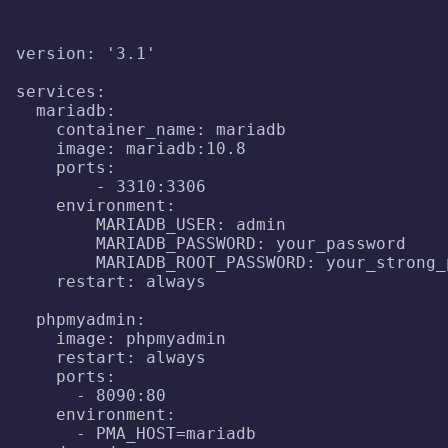
version: '3.1'

services:

  mariadb:

    container_name: mariadb

    image: mariadb:10.8

    ports:

        - 3310:3306

    environment:

        MARIADB_USER: admin

        MARIADB_PASSWORD: your_password

        MARIADB_ROOT_PASSWORD: your_strong_p
    restart: always

  phpmyadmin:

    image: phpmyadmin

    restart: always

    ports:

      - 8090:80

    environment:

      - PMA_HOST=mariadb
