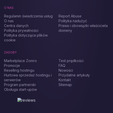
O NAS
Regulamin świadczenia usług
Report Abuse
O nas
Polityka nadużyć
Centra danych
Prawa i obowiązki właściciela
Polityka prywatności
domeny
Polityka dotycząca plików
cookie
ZASOBY
Marketplace Zomro
Test prędkości
Promocje
FAQ
Reselling hostingu
Nowości
Hurtowa sprzedaż hostingu i
Przydatne artykuły
serwerów
Kontakt
Program partnerski
Sitemap
Obsługa start-upów