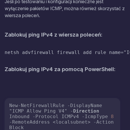
Jeśli po testowaniu i konfiguracji konieczne jest
wyłączenie pakietów ICMP, można również skorzystać z
wiersza poleceń.
Zablokuj ping IPv4 z wiersza poleceń:
netsh advfirewall firewall add rule name="I
Zablokuj ping IPv4 za pomocą PowerShell:
New-NetFirewallRule -DisplayName 
"ICMP Allow Ping V4" -
Direction
Inbound -Protocol ICMPv4 -IcmpType 
8
-RemoteAddress <localsubnet> -Action 
Block