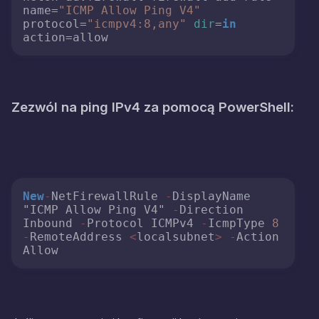
name=
"ICMP Allow Ping V4"
protocol=
"icmpv4:8,any"
dir
=
in
action=allow
Zezwól na ping IPv4 za pomocą PowerShell:
New
-
NetFirewallRule 
-
DisplayName 
"ICMP Allow Ping V4" 
-
Direction 
Inbound 
-
Protocol ICMPv4 
-
IcmpType 
8
-
RemoteAddress 
<
localsubnet
>
-
Action 
Allow