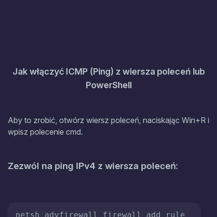
Jak włączyć ICMP (Ping) z wiersza poleceń lub
PowerShell
Aby to zrobić, otwórz wiersz poleceń, naciskając Win+R i
wpisz polecenie cmd.
Zezwól na ping IPv4 z wiersza poleceń:
netsh advfirewall firewall add rule 