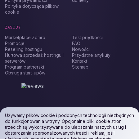
Polityka prywatności
domeny
Polityka dotycząca plików
cookie
ZASOBY
Marketplace Zomro
Test prędkości
Promocje
FAQ
Reselling hostingu
Nowości
Hurtowa sprzedaż hostingu i
Przydatne artykuły
serwerów
Kontakt
Program partnerski
Sitemap
Obsługa start-upów
Używamy plików cookie i podobnych technologii niezbędnych
do funkcjonowania witryny. Opcjonalne pliki cookie stron
trzecich są wykorzystywane do ulepszania naszych usług i
dostarczania spersonalizowanych treści i reklam, jeśli
użytkownik wyrazi na to zgodę. Możesz swobodnie