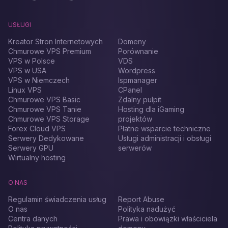
USŁUGI
Kreator Stron Internetowych
Domeny
Chmurowe VPS Premium
Porównanie
VPS w Polsce
VDS
VPS w USA
Wordpress
VPS w Niemczech
Ispmanager
Linux VPS
CPanel
Chmurowe VPS Basic
Zdalny pulpit
Chmurowe VPS Tanie
Hosting dla iGaming
Chmurowe VPS Storage
projektów
Forex Cloud VPS
Płatne wsparcie techniczne
Serwery Dedykowane
Usługi administracji i obsługi
Serwery GPU
serwerów
Wirtualny hosting
O NAS
Regulamin świadczenia usług
Report Abuse
O nas
Polityka nadużyć
Centra danych
Prawa i obowiązki właściciela