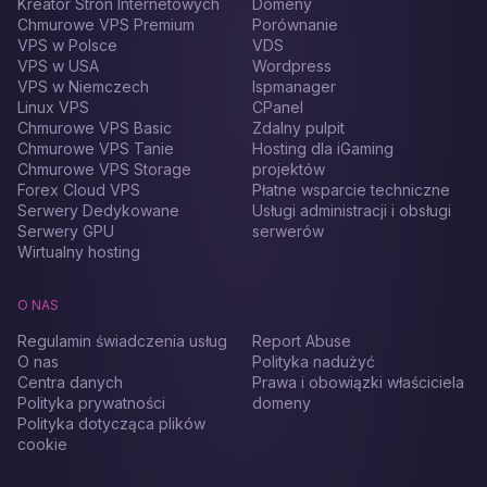
Kreator Stron Internetowych
Domeny
Chmurowe VPS Premium
Porównanie
VPS w Polsce
VDS
VPS w USA
Wordpress
VPS w Niemczech
Ispmanager
Linux VPS
CPanel
Chmurowe VPS Basic
Zdalny pulpit
Chmurowe VPS Tanie
Hosting dla iGaming
Chmurowe VPS Storage
projektów
Forex Cloud VPS
Płatne wsparcie techniczne
Serwery Dedykowane
Usługi administracji i obsługi
Serwery GPU
serwerów
Wirtualny hosting
O NAS
Regulamin świadczenia usług
Report Abuse
O nas
Polityka nadużyć
Centra danych
Prawa i obowiązki właściciela
Polityka prywatności
domeny
Polityka dotycząca plików
cookie