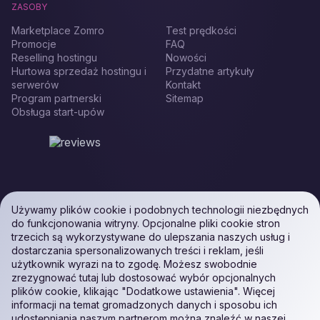
ZASOBY
Marketplace Zomro
Test prędkości
Promocje
FAQ
Reselling hostingu
Nowości
Hurtowa sprzedaż hostingu i
Przydatne artykuły
serwerów
Kontakt
Program partnerski
Sitemap
Obsługa start-upów
Używamy plików cookie i podobnych technologii niezbędnych
do funkcjonowania witryny. Opcjonalne pliki cookie stron
trzecich są wykorzystywane do ulepszania naszych usług i
dostarczania spersonalizowanych treści i reklam, jeśli
użytkownik wyrazi na to zgodę. Możesz swobodnie
zrezygnować tutaj lub dostosować wybór opcjonalnych
plików cookie, klikając "Dodatkowe ustawienia". Więcej
informacji na temat gromadzonych danych i sposobu ich
udostępniania naszym partnerom można znaleźć w naszej