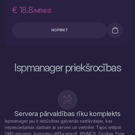
€ 18.8
/MĒNESĪ
NOPIRKT
Ispmanager priekšrocības
Servera pārvaldības rīku komplekts
Ispmanager jau ir iebūvētas galvenās sastāvdaļas, kas
Is
nepieciešamas darbam ar serveri un vietnēm. Tajos ietilpst:
tī
DNS-serveris, konsoles utilīta mgrctl, WHMCS, Docker, Exim,
īp