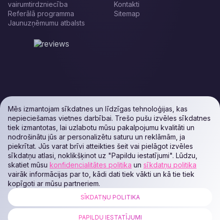
vairumtirdzniecība
Kontakti
Referālā programma
Sitemap
Jaunuzņēmumu atbalsts
Mēs izmantojam sīkdatnes un līdzīgas tehnoloģijas, kas
nepieciešamas vietnes darbībai. Trešo pušu izvēles sīkdatnes
tiek izmantotas, lai uzlabotu mūsu pakalpojumu kvalitāti un
nodrošinātu jūs ar personalizētu saturu un reklāmām, ja
piekrītat. Jūs varat brīvi atteikties šeit vai pielāgot izvēles
sīkdatņu atlasi, noklikšķinot uz "Papildu iestatījumi". Lūdzu,
skatiet mūsu
konfidencialitātes politika
un
sīkdatņu politika
vairāk informācijas par to, kādi dati tiek vākti un kā tie tiek
kopīgoti ar mūsu partneriem.
SĪKDATŅU POLITIKA
ALL RIGHTS RESERVED. Podaon SIA (Id: 40103450338) & WEEM TECH
LLC (Id: 2641101077454) & OMRO LLC (Id: 9701251087 /
PAPILDU IESTATĪJUMI
1237700398374)