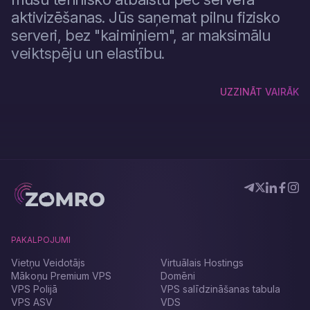
aktivizēšanas. Jūs saņemat pilnu fizisko
serveri, bez "kaimiņiem", ar maksimālu
veiktspēju un elastību.
UZZINĀT VAIRĀK
Dedikētais serveris ar ispmanager ir ideāli piemērots
projektiem ar lielu datplūsmu, tiešsaistes veikaliem, CRM/ERP
sistēmām, kā arī gadījumos, kad kritiski svarīga ir uzticamība,
veiktspēja un drošība. Tas ir arī labākā izvēle, ja tiek sniegti
hostinga pakalpojumi vai tiek mitinātas klientu vietnes. Izmaksas
ir augstākas, bet tās attaisno iespējas.
PAKALPOJUMI
Vietņu Veidotājs
Virtuālais Hostings
Mākoņu Premium VPS
Domēni
VPS Polijā
VPS salīdzināšanas tabula
VPS ASV
VDS