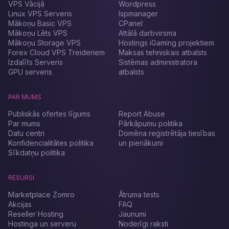
VPS Vācijā
Wordpress
Linux VPS Serveris
Ispmanager
Mākoņu Basic VPS
CPanel
Mākoņu Lēts VPS
Attālā darbvirsma
Mākoņu Storage VPS
Hostings iGaming projektiem
Forex Cloud VPS Treideriem
Maksas tehniskais atbalsts
Izdalīts Serveris
Sistēmas administratora
GPU serveris
atbalsts
PAR MUMS
Publiskās ofertes līgums
Report Abuse
Par mums
Pārkāpumu politika
Datu centri
Domēna reģistrētāja tiesības
Konfidencialitātes politika
un pienākumi
Sīkdatņu politika
RESURSI
Marketplace Zomro
Ātruma tests
Akcijas
FAQ
Reseller Hosting
Jaunumi
Hostinga un serveru
Noderīgi raksti