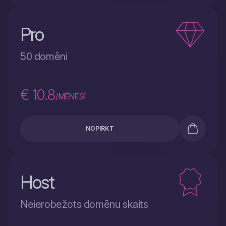
Pro
50 domēni
€ 10.8
/MĒNESĪ
NOPIRKT
Host
Neierobežots domēnu skaits