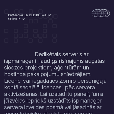
svarīgi, lai nodrošinātu noturību pret kļūmēm. Pat izmantojot
zemas izmaksas VPS tarifus, ispmanager panelis nepārslogo
sistēmu un ir piemērots vairāku tīmekļa vietņu, CRM sistēmu,
ISPMANAGER DEDIKĒTAJIEM
tiešsaistes veikalu un blogu mitināšanai. Ierobežojumi ir saistīti
SERVERIEM
ar resursiem: ja projektam nepieciešama ievērojama jauda, var
būt nepieciešams pāriet uz produktīvāku tarifu vai dedikēto
serveri. Tomēr lielākajai daļai uzdevumu VPS ar ispmanager ir
ideāls sākums.
Dedikētais serveris ar
ispmanager ir jaudīgs risinājums augstas
slodzes projektiem, aģentūrām un
hostinga pakalpojumu sniedzējiem.
Licenci var iegādāties Zomro personīgajā
kontā sadaļā "Licences" pēc servera
aktivizēšanas. Lai uzstādītu paneli, jums
jāizvēlas iepriekš uzstādīts ispmanager
servera izveides posmā vai jāsazinās ar
mūsu tehnisko atbalstu pēc servera