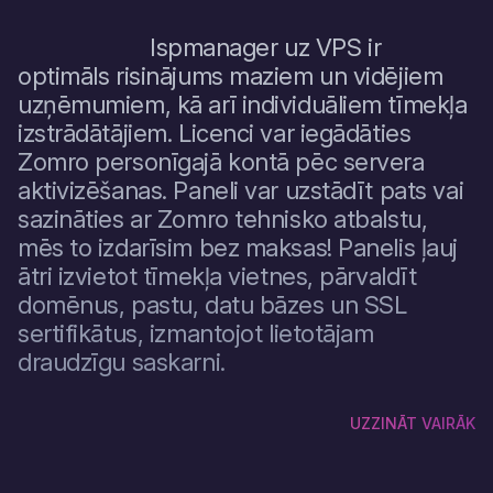
Ispmanager uz VPS ir
optimāls risinājums maziem un vidējiem
uzņēmumiem, kā arī individuāliem tīmekļa
izstrādātājiem. Licenci var iegādāties
Zomro personīgajā kontā pēc servera
aktivizēšanas. Paneli var uzstādīt pats vai
sazināties ar Zomro tehnisko atbalstu,
mēs to izdarīsim bez maksas! Panelis ļauj
ātri izvietot tīmekļa vietnes, pārvaldīt
domēnus, pastu, datu bāzes un SSL
sertifikātus, izmantojot lietotājam
draudzīgu saskarni.
UZZINĀT VAIRĀK
Ispmanager nodrošina ērtu visu sistēmas parametru
vizualizāciju, tostarp resursu uzraudzību, piekļuvi žurnāliem un
pakalpojumu pārvaldību. Tas atbalsta automātisku dublēšanu
un integrāciju ar ārējiem krātuves (FTP, S3 utt.), kas ir īpaši