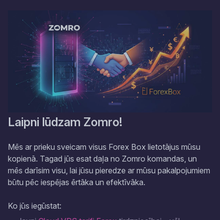
Laipni lūdzam Zomro!
Mēs ar prieku sveicam visus Forex Box lietotājus mūsu
kopienā. Tagad jūs esat daļa no Zomro komandas, un
mēs darīsim visu, lai jūsu pieredze ar mūsu pakalpojumiem
būtu pēc iespējas ērtāka un efektīvāka.
Ko jūs iegūstat: