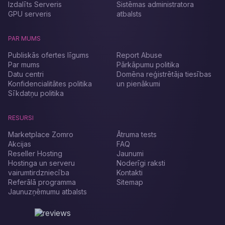
Izdalīts Serveris
Sistēmas administratora
GPU serveris
atbalsts
PAR MUMS
Publiskās ofertes līgums
Report Abuse
Par mums
Pārkāpumu politika
Datu centri
Domēna reģistrētāja tiesības
Konfidencialitātes politika
un pienākumi
Sīkdatņu politika
RESURSI
Marketplace Zomro
Ātruma tests
Akcijas
FAQ
Reseller Hosting
Jaunumi
Hostinga un serveru
Noderīgi raksti
vairumtirdzniecība
Kontakti
Referālā programma
Sitemap
Jaunuzņēmumu atbalsts