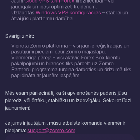
Jauni
Cloud VPS tarifi Forex
tirdzniecībai – vēl
jaudīgāki un īpaši optimizēti treideriem.
Uzlabotas
Windows VPS konfigurācijas
– stabilai un
ātrai jūsu platformu darbībai.
Svarīgi zināt:
Vienota Zomro platforma – visi jaunie reģistrācijas un
pasūtījumi pieejami caur Zomro mājaslapu.
Vienmērīga pāreja – visi aktīvie Forex Box klientu
pakalpojumi un bilances tiks pārcelti uz Zomro.
Partneru programma turpina darboties un drīzumā tiks
papildināta ar jaunām iespējām.
Mēs esam pārliecināti, ka šī apvienošanās padarīs jūsu
pieredzi vēl ērtāku, stabilāku un izdevīgāku. Sekojiet līdzi
jaunumiem!
Ja jums ir jautājumi, mūsu atbalsta komanda vienmēr ir
pieejama:
support@zomro.com
.