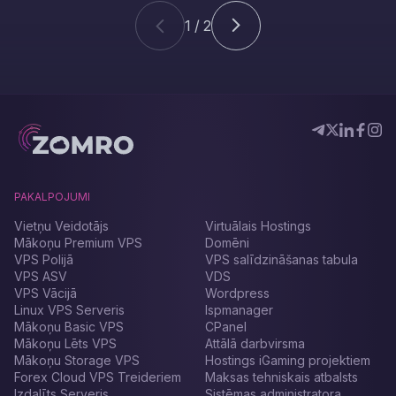
1 / 2
PAKALPOJUMI
Vietņu Veidotājs
Virtuālais Hostings
Mākoņu Premium VPS
Domēni
VPS Polijā
VPS salīdzināšanas tabula
VPS ASV
VDS
VPS Vācijā
Wordpress
Linux VPS Serveris
Ispmanager
Mākoņu Basic VPS
CPanel
Mākoņu Lēts VPS
Attālā darbvirsma
Mākoņu Storage VPS
Hostings iGaming projektiem
Forex Cloud VPS Treideriem
Maksas tehniskais atbalsts
Izdalīts Serveris
Sistēmas administratora