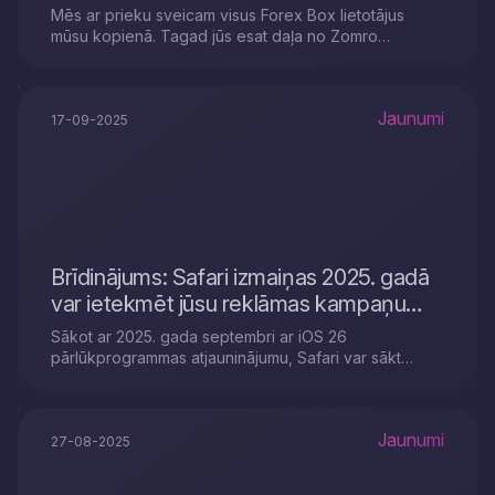
Mēs ar prieku sveicam visus Forex Box lietotājus
mūsu kopienā. Tagad jūs esat daļa no Zomro
komandas.
Jaunumi
17-09-2025
Brīdinājums: Safari izmaiņas 2025. gadā
var ietekmēt jūsu reklāmas kampaņu
datus
Sākot ar 2025. gada septembri ar iOS 26
pārlūkprogrammas atjauninājumu, Safari var sākt
noņemt URL klikšķu parametrus.
Jaunumi
27-08-2025