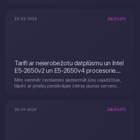
Jaunumi
23-02-2024
Tarifi ar neierobežotu datplūsmu un Intel
E5-2650v2 un E5-2650v4 procesoriem
jau ir šeit!
Mēs vienmēr cenšamies apmierināt jūsu vajadzības,
tāpēc ar prieku piedāvājam četras jaunas serveru
konfigurācijas, kas ideāli piemērotas jūsu projektam
Jaunumi
30-01-2024