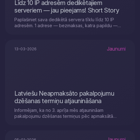
Līdz 10 IP adresēm dedikētajiem
serveriem — jau pieejams! Short Story
Paplašiniet sava dedikētā servera tīklu līdz 10 IP
adresēm. 1 adrese — bezmaksas, katra papildu —
tikai 4.80€.
Jaunumi
13-03-2026
Latviešu Neapmaksāto pakalpojumu
dzēšanas termiņu atjaunināšana
Informējam, ka no 3. aprīļa mēs atjaunināam
pakalpojumu dzēšanas termiņus pēc apmaksātā
perioda beigām.
Jaunumi
05-01-2026