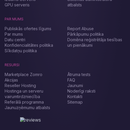
GPU serveris
atbalsts
PAR MUMS
Publiskās ofertes līgums
Report Abuse
Par mums
Pārkāpumu politika
Datu centri
Domēna reģistrētāja tiesības
Konfidencialitātes politika
un pienākumi
Sīkdatņu politika
RESURSI
Marketplace Zomro
Ātruma tests
Akcijas
FAQ
Reseller Hosting
Jaunumi
Hostinga un serveru
Noderīgi raksti
vairumtirdzniecība
Kontakti
Referālā programma
Sitemap
Jaunuzņēmumu atbalsts