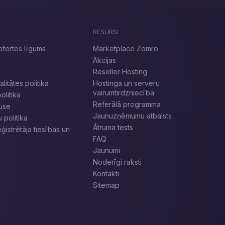
RESURSI
ofertes līgums
Marketplace Zomro
Akcijas
i
Reseller Hosting
litātes politika
Hostinga un serveru
vairumtirdzniecība
olitika
Referālā programma
use
Jaunuzņēmumu atbalsts
politika
Ātruma tests
istrētāja tiesības un
FAQ
Jaunumi
Noderīgi raksti
Kontakti
Sitemap