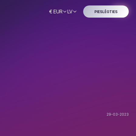
€ EUR
LV
PIESLĒGTIES
29-03-2023