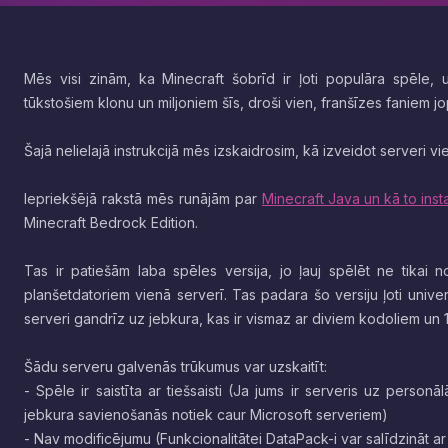
Mēs visi zinām, ka Minecraft šobrīd ir ļoti populāra spēle, 
tūkstošiem klonu un miljoniem šīs, droši vien, franšīzes faniem j
Šajā nelielajā instrukcijā mēs izskaidrosim, kā izveidot serveri 
Iepriekšējā rakstā mēs runājām par
Minecraft Java un kā to insta
Minecraft Bedrock Edition.
Tas ir patiešām laba spēles versija, jo ļauj spēlēt ne tikai 
planšetdatoriem vienā serverī. Tas padara šo versiju ļoti univers
serveri gandrīz uz jebkura, kas ir vismaz ar diviem kodoliem un
Šādu serveru galvenās trūkumus var uzskaitīt:
- Spēle ir saistīta ar tiešsaisti (Ja jums ir serveris uz personā
jebkura savienošanās notiek caur Microsoft serveriem)
- Nav modificējumu (Funkcionalitātei DataPack-i var salīdzināt a