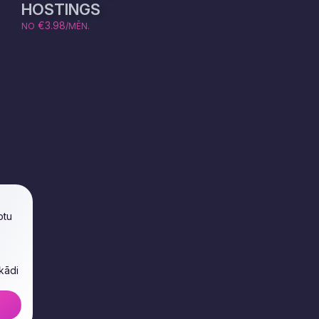
HOSTINGS
€3.98
NO
/MĒN.
otu
 kādi