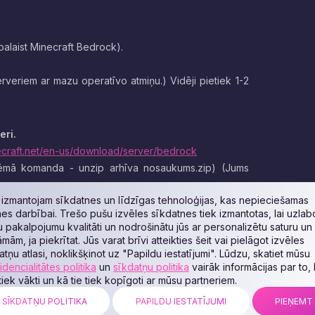
palaist Minecraft Bedrock).
veriem ar mazu operatīvo atmiņu.) Vidēji pietiek 1-2
eri.
ecraft.net/en-us/download/server/bedrock
stēmā komanda - unzip arhīva nosaukums.zip) (Jums
izmantojam sīkdatnes un līdzīgas tehnoloģijas, kas nepieciešamas
stēmā instalējam Curl)
nes darbībai. Trešo pušu izvēles sīkdatnes tiek izmantotas, lai uzlab
 pakalpojumu kvalitāti un nodrošinātu jūs ar personalizētu saturu un
āmām, ja piekrītat. Jūs varat brīvi atteikties šeit vai pielāgot izvēles
atņu atlasi, noklikšķinot uz "Papildu iestatījumi". Lūdzu, skatiet mūsu
idencialitātes politika
un
sīkdatņu politika
vairāk informācijas par to,
 tiek vākti un kā tie tiek kopīgoti ar mūsu partneriem.
SĪKDATŅU POLITIKA
PAPILDU IESTATĪJUMI
PIEŅEMT
ar komandu chmod +x bedrock_server.