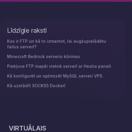
Līdzīgie raksti
Kas ir FTP un kā to izmantot, lai augšupielādētu
failus serverī?
Minecraft Bedrock serverio kūrimas
Piekļuve FTP mapēi vietnē serverī ar Hestia paneli
Kā konfigurēt un optimizēt MySQL serveri VPS.
Kā uzstādīt SOCKS5 Dockerī
VIRTUĀLAIS