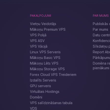
PAKALPOJUMI
PAR MUMS
Vietņu Veidotājs
Publiskās 
Mākoņu Premium VPS
Par mums
VPS Polijā
Datu centr
VPS ASV
Konfidencia
VPS Vācijā
Sīkdatņu p
Linux VPS Serveris
Report Ab
Mākoņu Basic VPS
Pārkāpumu 
Mākoņu Lēts VPS
Domēna reģ
pienākumi
Mākoņu Storage VPS
Forex Cloud VPS Treideriem
Izdalīts Serveris
GPU serveris
Virtuālais Hostings
Domēni
VPS salīdzināšanas tabula
VDS