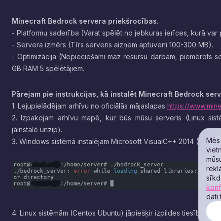
Minecraft Bedrock servera priekšrocības.
- Platformu saderība (Varat spēlēt no jebkuras ierīces, kurā var 
- Servera izmērs (Tīrs serveris aizņem aptuveni 100-300 MB).
- Optimizācija (Nepieciešami maz resursu darbam, piemērots ser
GB RAM 5 spēlētājiem.
Pārejam pie instrukcijas, kā instalēt Minecraft Bedrock serv
1. Lejupielādējam arhīvu no oficiālās mājaslapas
https://www.min
2. Izpakojam arhīvu mapē, kur būs mūsu serveris (Linux si
jāinstalē unzip).
Mēs 
3. Windows sistēmā instalējam Microsoft VisualC++ 2014 (Linux si
viet
mūsu
rekl
sīkd
konf
dati
4. Linux sistēmām (Centos Ubuntu) jāpiešķir izpildes tiesības 