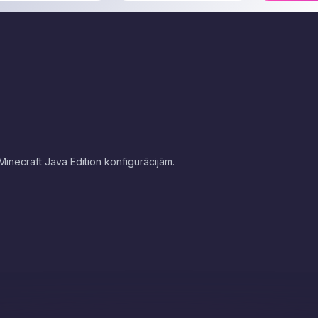
ojat Linux, tad ar komandu - bash bedrock_server)
kā Minecraft Java Edition konfigurācijām.