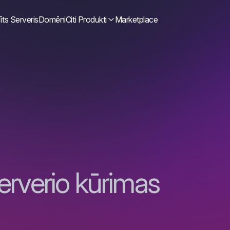
īts Serveris
Domēni
Citi Produkti
Marketplace
erverio kūrimas