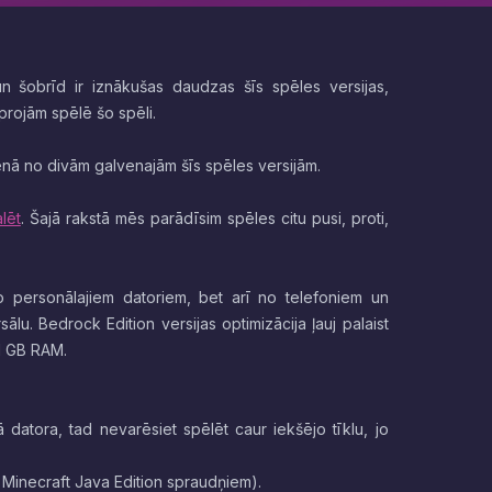
un šobrīd ir iznākušas daudzas šīs spēles versijas,
oprojām spēlē šo spēli.
vienā no divām galvenajām šīs spēles versijām.
lēt
. Šajā rakstā mēs parādīsim spēles citu pusi, proti,
no personālajiem datoriem, bet arī no telefoniem un
ālu. Bedrock Edition versijas optimizācija ļauj palaist
 1 GB RAM.
lā datora, tad nevarēsiet spēlēt caur iekšējo tīklu, jo
r Minecraft Java Edition spraudņiem).