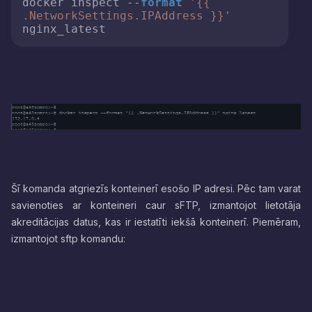
docker inspect --
format
'{{ 
.NetworkSettings.IPAddress }}'
Šī komanda atgriezīs konteinerī esošo IP adresi. Pēc tam varat
savienoties ar konteineri caur sFTP, izmantojot lietotāja
akreditācijas datus, kas ir iestatīti iekšā konteinerī. Piemēram,
izmantojot sftp komandu: