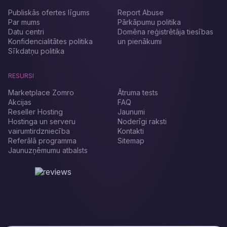
Publiskās ofertes līgums
Report Abuse
Par mums
Pārkāpumu politika
Datu centri
Domēna reģistrētāja tiesības
Konfidencialitātes politika
un pienākumi
Sīkdatņu politika
RESURSI
Marketplace Zomro
Ātruma tests
Akcijas
FAQ
Reseller Hosting
Jaunumi
Hostinga un serveru
Noderīgi raksti
vairumtirdzniecība
Kontakti
Referālā programma
Sitemap
Jaunuzņēmumu atbalsts