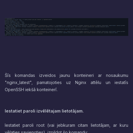
Šīs komandas izveidos jaunu konteineri ar nosaukumu
"nginx_latest", pamatojoties uz Nginx attēlu un iestatīs
OpenSSH iekšā konteinerī.
Iestatiet paroli izvēlētajam lietotājam.
Iestatiet paroli root (vai jebkuram citam lietotājam, ar kuru
vēlaties savienoties), izpildot šo komandu: