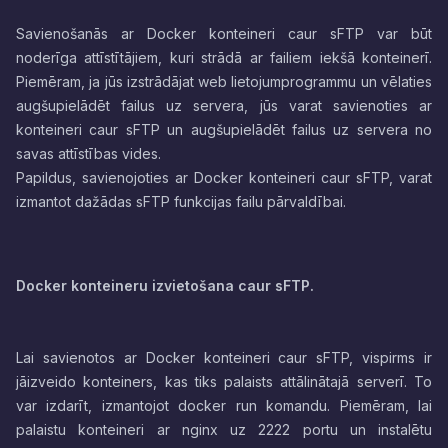
Savienošanās ar Docker konteineri caur sFTP var būt
noderīga attīstītājiem, kuri strādā ar failiem iekšā konteinerī.
Piemēram, ja jūs izstrādājat web lietojumprogrammu un vēlaties
augšupielādēt failus uz servera, jūs varat savienoties ar
konteineri caur sFTP un augšupielādēt failus uz servera no
savas attīstības vides.
Papildus, savienojoties ar Docker konteineri caur sFTP, varat
izmantot dažādas sFTP funkcijas failu pārvaldībai.
Docker konteineru izvietošana caur sFTP.
Lai savienotos ar Docker konteineri caur sFTP, vispirms ir
jāizveido konteiners, kas tiks palaists attālinātajā serverī. To
var izdarīt, izmantojot docker run komandu. Piemēram, lai
palaistu konteineri ar nginx uz 2222 portu un instalētu