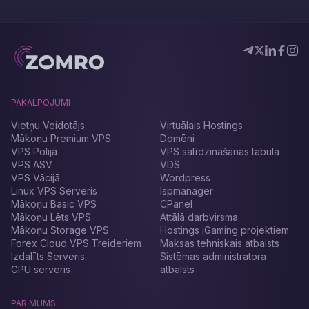
PAKALPOJUMI
Vietņu Veidotājs
Virtuālais Hostings
Mākoņu Premium VPS
Domēni
VPS Polijā
VPS salīdzināšanas tabula
VPS ASV
VDS
VPS Vācijā
Wordpress
Linux VPS Serveris
Ispmanager
Mākoņu Basic VPS
CPanel
Mākoņu Lēts VPS
Attālā darbvirsma
Mākoņu Storage VPS
Hostings iGaming projektiem
Forex Cloud VPS Treideriem
Maksas tehniskais atbalsts
Izdalīts Serveris
Sistēmas administratora
GPU serveris
atbalsts
PAR MUMS