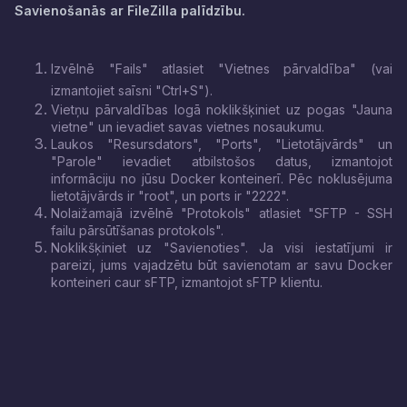
Savienošanās ar FileZilla palīdzību.
Izvēlnē "Fails" atlasiet "Vietnes pārvaldība" (vai
izmantojiet saīsni "Ctrl+S").
Vietņu pārvaldības logā noklikšķiniet uz pogas "Jauna
vietne" un ievadiet savas vietnes nosaukumu.
Laukos "Resursdators", "Ports", "Lietotājvārds" un
"Parole" ievadiet atbilstošos datus, izmantojot
informāciju no jūsu Docker konteinerī. Pēc noklusējuma
lietotājvārds ir "root", un ports ir "2222".
Nolaižamajā izvēlnē "Protokols" atlasiet "SFTP - SSH
failu pārsūtīšanas protokols".
Noklikšķiniet uz "Savienoties". Ja visi iestatījumi ir
pareizi, jums vajadzētu būt savienotam ar savu Docker
konteineri caur sFTP, izmantojot sFTP klientu.