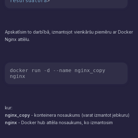
resursdatorā
>
Apskatīsim to darbībā, izmantojot vienkāršu piemēru ar Docker
Nginx attēlu.
docker run -d 
--name
 nginx_copy 
kur:
nginx_copy
- konteinera nosaukums (varat izmantot jebkuru)
nginx
- Docker hub attēla nosaukums, ko izmantosim