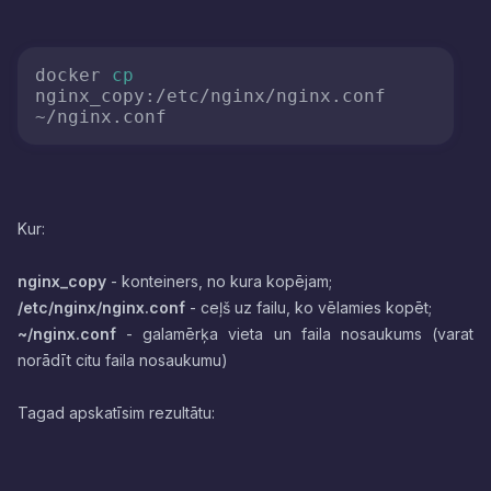
docker 
cp
nginx_copy:/etc/nginx/nginx.conf 
Kur:
nginx_copy
- konteiners, no kura kopējam;
/etc/nginx/nginx.conf
- ceļš uz failu, ko vēlamies kopēt;
~/nginx.conf
- galamērķa vieta un faila nosaukums (varat
norādīt citu faila nosaukumu)
Tagad apskatīsim rezultātu: