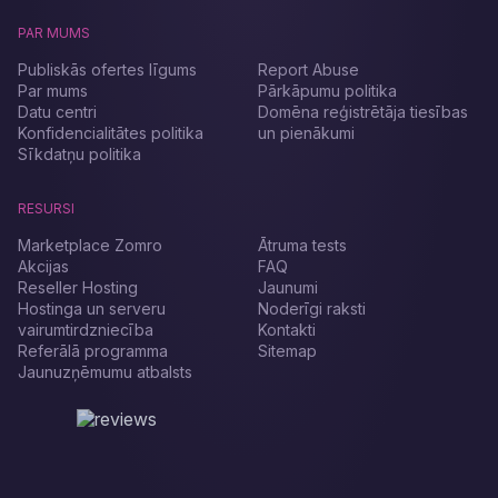
PAR MUMS
Publiskās ofertes līgums
Report Abuse
Par mums
Pārkāpumu politika
Datu centri
Domēna reģistrētāja tiesības
Konfidencialitātes politika
un pienākumi
Sīkdatņu politika
RESURSI
Marketplace Zomro
Ātruma tests
Akcijas
FAQ
Reseller Hosting
Jaunumi
Hostinga un serveru
Noderīgi raksti
vairumtirdzniecība
Kontakti
Referālā programma
Sitemap
Jaunuzņēmumu atbalsts