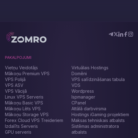
PAKALPOJUMI
Vietņu Veidotājs
Virtuālais Hostings
Mākoņu Premium VPS
Domēni
VPS Polijā
VPS salīdzināšanas tabula
VPS ASV
VDS
VPS Vācijā
Wordpress
Linux VPS Serveris
Ispmanager
Mākoņu Basic VPS
CPanel
Mākoņu Lēts VPS
Attālā darbvirsma
Mākoņu Storage VPS
Hostings iGaming projektiem
Forex Cloud VPS Treideriem
Maksas tehniskais atbalsts
Izdalīts Serveris
Sistēmas administratora
GPU serveris
atbalsts