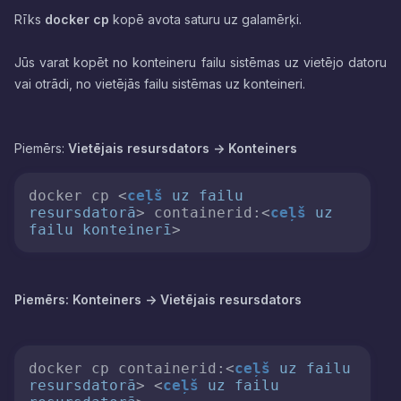
Rīks
docker cp
kopē avota saturu uz galamērķi.
Jūs varat kopēt no konteineru failu sistēmas uz vietējo datoru
vai otrādi, no vietējās failu sistēmas uz konteineri.
Piemērs:
Vietējais resursdators -> Konteiners
docker cp 
<
ceļš
uz
failu
resursdatorā
>
 containerid:
<
ceļš
uz
failu
konteinerī
>
Piemērs: Konteiners -> Vietējais resursdators
docker cp containerid:
<
ceļš
uz
failu
resursdatorā
>
<
ceļš
uz
failu