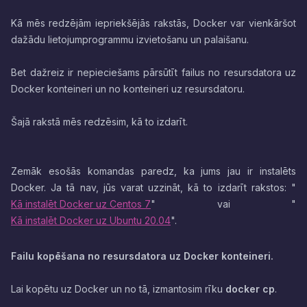
Kā mēs redzējām iepriekšējās rakstās, Docker var vienkāršot
dažādu lietojumprogrammu izvietošanu un palaišanu.
Bet dažreiz ir nepieciešams pārsūtīt failus no resursdatora uz
Docker konteineri un no konteineri uz resursdatoru.
Šajā rakstā mēs redzēsim, kā to izdarīt.
Zemāk esošās komandas paredz, ka jums jau ir instalēts
Docker. Ja tā nav, jūs varat uzzināt, kā to izdarīt rakstos: "
Kā instalēt Docker uz Centos 7
" vai "
Kā instalēt Docker uz Ubuntu 20.04
".
Failu kopēšana no resursdatora uz Docker konteineri.
Lai kopētu uz Docker un no tā, izmantosim rīku
docker cp
.