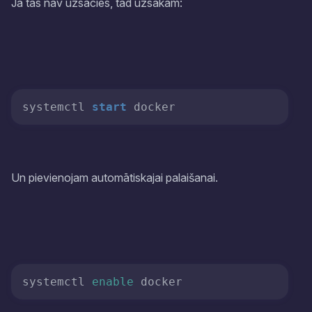
Ja tas nav uzsācies, tad uzsākam:
systemctl 
start
Un pievienojam automātiskajai palaišanai.
systemctl 
enable