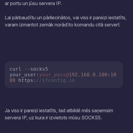
ar portu un jūsu servera IP.
Lai pārbaudītu un pārliecinātos, vai viss ir pareizi iestatīts,
varam izmantot zemāk norādīto komandu citā serverī:
curl --socks5 
your_user:
your_pass@
192.168
.0
.100
:
10
80
 https:
//ifconfig.io
Ja viss ir pareizi iestatīts, tad atbildē mēs saņemsim
servera IP, uz kura ir izvietots mūsu SOCKS5.