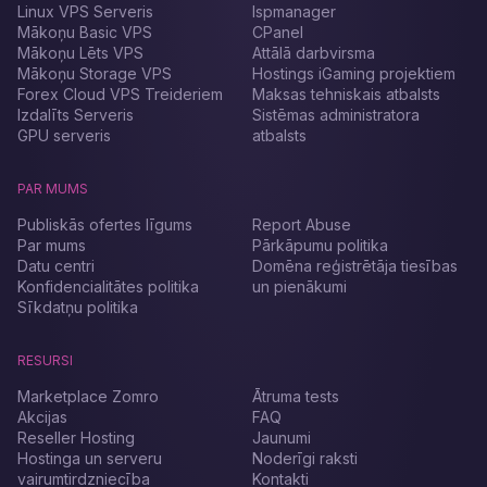
Linux VPS Serveris
Ispmanager
Mākoņu Basic VPS
CPanel
Mākoņu Lēts VPS
Attālā darbvirsma
Mākoņu Storage VPS
Hostings iGaming projektiem
Forex Cloud VPS Treideriem
Maksas tehniskais atbalsts
Izdalīts Serveris
Sistēmas administratora
GPU serveris
atbalsts
PAR MUMS
Publiskās ofertes līgums
Report Abuse
Par mums
Pārkāpumu politika
Datu centri
Domēna reģistrētāja tiesības
Konfidencialitātes politika
un pienākumi
Sīkdatņu politika
RESURSI
Marketplace Zomro
Ātruma tests
Akcijas
FAQ
Reseller Hosting
Jaunumi
Hostinga un serveru
Noderīgi raksti
vairumtirdzniecība
Kontakti