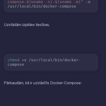
compose-
$(uname -s)
-
$(uname -m)
"
 -o 
Uzstādām izpildes tiesības.
chmod
 +x /usr/local/bin/docker-
Pārbaudām, kā ir uzstādīts Docker-Compose: