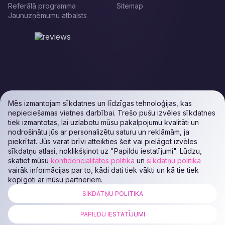
Referālā programma
Sitemap
Jaunuzņēmumu atbalsts
Mēs izmantojam sīkdatnes un līdzīgas tehnoloģijas, kas
nepieciešamas vietnes darbībai. Trešo pušu izvēles sīkdatnes
tiek izmantotas, lai uzlabotu mūsu pakalpojumu kvalitāti un
nodrošinātu jūs ar personalizētu saturu un reklāmām, ja
piekrītat. Jūs varat brīvi atteikties šeit vai pielāgot izvēles
sīkdatņu atlasi, noklikšķinot uz "Papildu iestatījumi". Lūdzu,
skatiet mūsu
konfidencialitātes politika
un
sīkdatņu politika
vairāk informācijas par to, kādi dati tiek vākti un kā tie tiek
kopīgoti ar mūsu partneriem.
SĪKDATŅU POLITIKA
ALL RIGHTS RESERVED. Podaon SIA (Id: 40103450338) & WEEM TECH
LLC (Id: 2641101077454) & OMRO LLC (Id: 9701251087 /
PAPILDU IESTATĪJUMI
1237700398374)