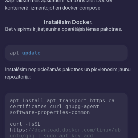
Šajā rakstā mēs apskatīsim, kā to instalēt Docker
konteinerā, izmantojot arī docker-compose.
Instalēsim Docker.
Bet vispirms ir jāatjaunina operētājsistēmas pakotnes.
apt 
update
Instalēsim nepieciešamās pakotnes un pievienosim jaunu
repozitoriju:
apt install apt-transport-https ca-
certificates curl gnupg-agent 
software-properties-common

curl -fsSL 
https:
//download.docker.com/linux/ub
untu/gpg | sudo apt-key add -