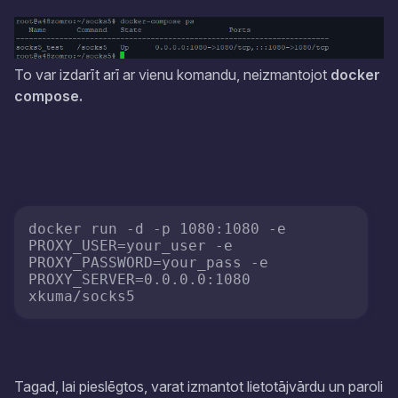
To var izdarīt arī ar vienu komandu, neizmantojot
docker
compose.
docker run -d -p 1080:1080 -e 
PROXY_USER=your_user -e 
PROXY_PASSWORD=your_pass -e 
PROXY_SERVER=0.0.0.0:1080 
Tagad, lai pieslēgtos, varat izmantot lietotājvārdu un paroli