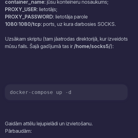
container_name
: jūsu konteineru nosaukums;
PROXY_USER
: lietotājs;
PROXY_PASSWORD
: lietotāja parole
1080:1080/tcp
: ports, uz kura darbosies SOCKS.
Uzsākam skriptu (tam jāatrodas direktorijā, kur izveidots
mūsu fails. Šajā gadījumā tas ir
/home/socks5/
):
Gaidām attēlu lejupielādi un izvietošanu.
Pārbaudām: