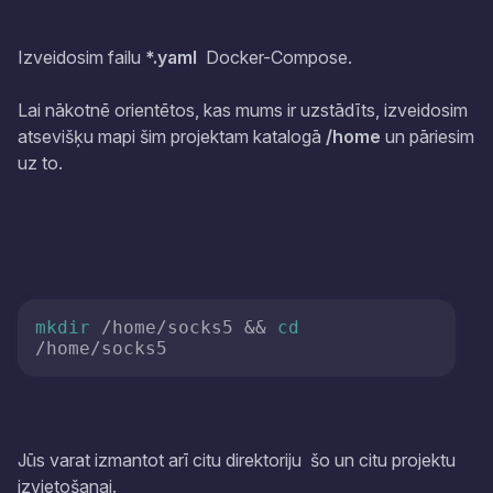
Izveidosim failu
*.yaml
Docker-Compose.
Lai nākotnē orientētos, kas mums ir uzstādīts, izveidosim
atsevišķu mapi šim projektam katalogā
/home
un pāriesim
uz to.
mkdir
 /home/socks5 && 
cd
/home/socks5
Jūs varat izmantot arī citu direktoriju
šo un citu projektu
izvietošanai.