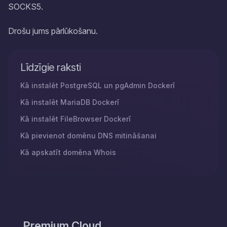
SOCKS5.
Drošu jums pārlūkošanu.
Līdzīgie raksti
Kā instalēt PostgreSQL un pgAdmin Dockerī
Kā instalēt MariaDB Dockerī
Kā instalēt FileBrowser Dockerī
Kā pievienot domēnu DNS mitināšanai
Kā apskatīt domēna Whois
Premium Cloud