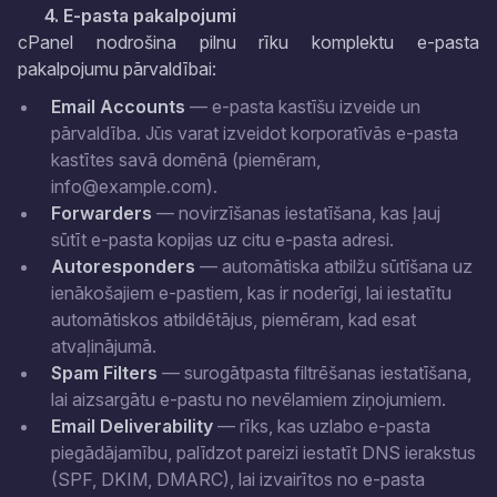
4. E-pasta pakalpojumi
cPanel nodrošina pilnu rīku komplektu e-pasta
pakalpojumu pārvaldībai:
Email Accounts
— e-pasta kastīšu izveide un
pārvaldība. Jūs varat izveidot korporatīvās e-pasta
kastītes savā domēnā (piemēram,
info@example.com).
Forwarders
— novirzīšanas iestatīšana, kas ļauj
sūtīt e-pasta kopijas uz citu e-pasta adresi.
Autoresponders
— automātiska atbilžu sūtīšana uz
ienākošajiem e-pastiem, kas ir noderīgi, lai iestatītu
automātiskos atbildētājus, piemēram, kad esat
atvaļinājumā.
Spam Filters
— surogātpasta filtrēšanas iestatīšana,
lai aizsargātu e-pastu no nevēlamiem ziņojumiem.
Email Deliverability
— rīks, kas uzlabo e-pasta
piegādājamību, palīdzot pareizi iestatīt DNS ierakstus
(SPF, DKIM, DMARC), lai izvairītos no e-pasta