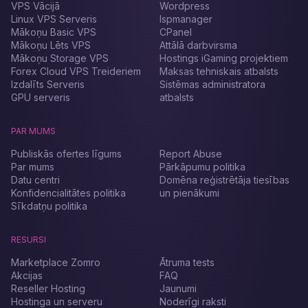
VPS Vācijā
Wordpress
Linux VPS Serveris
Ispmanager
Mākoņu Basic VPS
CPanel
Mākoņu Lēts VPS
Attālā darbvirsma
Mākoņu Storage VPS
Hostings iGaming projektiem
Forex Cloud VPS Treideriem
Maksas tehniskais atbalsts
Izdalīts Serveris
Sistēmas administratora
GPU serveris
atbalsts
PAR MUMS
Publiskās ofertes līgums
Report Abuse
Par mums
Pārkāpumu politika
Datu centri
Domēna reģistrētāja tiesības
Konfidencialitātes politika
un pienākumi
Sīkdatņu politika
RESURSI
Marketplace Zomro
Ātruma tests
Akcijas
FAQ
Reseller Hosting
Jaunumi
Hostinga un serveru
Noderīgi raksti