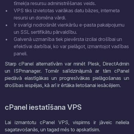
tīmekļa resursu administrēšanas veids.
VPS tiks izvietotas vairākas datu bāzes, interneta
resursi un domēna vārdi.
Ir svarīgi nodrošināt vienkāršu e-pasta pakalpojumu
un SSL sertifikātu pārvaldību.
Galvenā uzmanība tiek pievērsta izcilai drošībai un
efektīvai darbībai, ko var pielāgot, izmantojot vadības
paneli.
Starp cPanel alternatīvām var minēt Plesk, DirectAdmin
un ISPmanager. Tomēr salīdzinājumā ar tām cPanel
piedāvā elastīgākas un progresīvākas pielāgošanas un
drošības iespējas, kā arī ir ērtāka lietošanai iesācējiem.
cPanel iestatīšana VPS
Lai izmantotu cPanel VPS, vispirms ir jāveic neliela
sagatavošanās, un tagad mēs to apskatīsim.