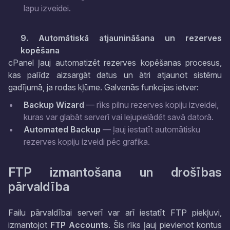
lapu izveidei.
9. Automātiskā atjaunināšana un rezerves
kopēšana
cPanel ļauj automatizēt rezerves kopēšanas procesus,
kas palīdz aizsargāt datus un ātri atjaunot sistēmu
gadījumā, ja rodas kļūme. Galvenās funkcijas ietver:
Backup Wizard
— rīks pilnu rezerves kopiju izveidei,
kuras var glabāt serverī vai lejupielādēt savā datorā.
Automated Backup
— ļauj iestatīt automātisku
rezerves kopiju izveidi pēc grafika.
FTP izmantošana un drošības
pārvaldība
Failu pārvaldībai serverī var arī iestatīt FTP piekļuvi,
izmantojot
FTP Accounts
. Šis rīks ļauj pievienot kontus