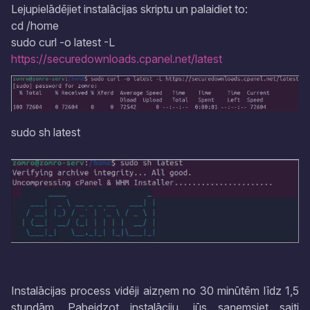
Lejupielādējiet instalācijas skriptu un palaidiet to:
cd /home
sudo curl -o latest -L
https://securedownloads.cpanel.net/latest
sudo sh latest
Instalācijas process vidēji aizņem no 30 minūtēm līdz 1,5
stundām. Pabeidzot instalāciju, jūs saņemsiet saiti