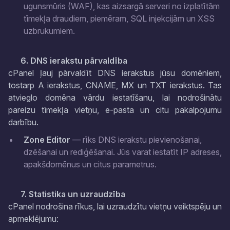
ugunsmūris (WAF), kas aizsargā serveri no izplatītām
tīmekļa draudiem, piemēram, SQL injekcijām un XSS
uzbrukumiem.
6. DNS ierakstu pārvaldība
cPanel ļauj pārvaldīt DNS ierakstus jūsu domēniem,
tostarp A ierakstus, CNAME, MX un TXT ierakstus. Tas
atvieglo domēna vārdu iestatīšanu, lai nodrošinātu
pareizu tīmekļa vietņu, e-pasta un citu pakalpojumu
darbību.
Zone Editor
— rīks DNS ierakstu pievienošanai,
dzēšanai un rediģēšanai. Jūs varat iestatīt IP adreses,
apakšdomēnus un citus parametrus.
7. Statistika un uzraudzība
cPanel nodrošina rīkus, lai uzraudzītu vietņu veiktspēju un
apmeklējumu: