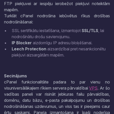
FTP piekļuvei ar iespēju ierobežot piekļuvi noteiktām
mapēm.
Turklāt cPanel nodrošina iebūvētus rīkus drošības
nodrošināšanai:
SSL sertifikātu iestatīšana, izmantojot
SSL/TLS
, lai
nodrošinātu drošu savienojumu.
IP Blocker
aizdomīgu IP adresu bloķēšanai.
Leech Protection
aizsardzībai pret nesankcionētu
piekļuvi aizsargātām mapēm.
Secinājums
cPanel funkcionalitāte padara to par vienu no
visuniversālākajiem rīkiem servera pārvaldībai
VPS
. Ar šo
vadības paneli var risināt jebkuras failu pārvaldības,
domēnu, datu bāzu, e-pasta pakalpojumu un drošības
nodrošināšanas uzdevumus, un viss tas ir pieejams caur
ērtu saskarni. Paneļa izmantošana ir īpaši noderīga