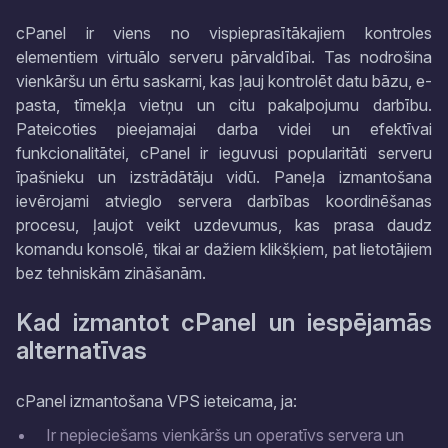
cPanel ir viens no vispieprasītākajiem kontroles
elementiem virtuālo serveru pārvaldībai. Tas nodrošina
vienkāršu un ērtu saskarni, kas ļauj kontrolēt datu bāzu, e-
pasta, tīmekļa vietņu un citu pakalpojumu darbību.
Pateicoties pieejamajai darba videi un efektīvai
funkcionalitātei, cPanel ir ieguvusi popularitāti serveru
īpašnieku un izstrādātāju vidū. Paneļa izmantošana
ievērojami atvieglo servera darbības koordinēšanas
procesu, ļaujot veikt uzdevumus, kas prasa daudz
komandu konsolē, tikai ar dažiem klikšķiem, pat lietotājiem
bez tehniskām zināšanām.
Kad izmantot cPanel un iespējamās
alternatīvas
cPanel izmantošana VPS ieteicama, ja:
Ir nepieciešams vienkāršs un operatīvs servera un