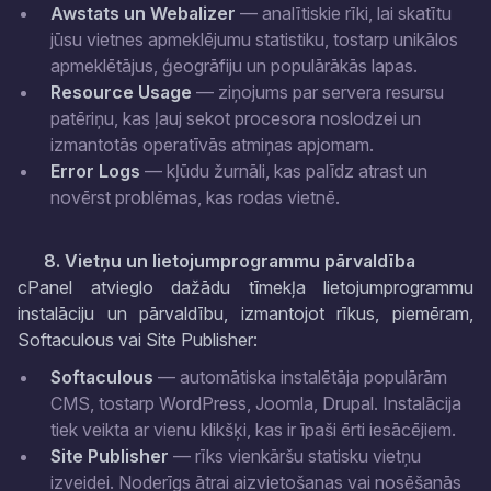
Awstats un Webalizer
— analītiskie rīki, lai skatītu
jūsu vietnes apmeklējumu statistiku, tostarp unikālos
apmeklētājus, ģeogrāfiju un populārākās lapas.
Resource Usage
— ziņojums par servera resursu
patēriņu, kas ļauj sekot procesora noslodzei un
izmantotās operatīvās atmiņas apjomam.
Error Logs
— kļūdu žurnāli, kas palīdz atrast un
novērst problēmas, kas rodas vietnē.
8. Vietņu un lietojumprogrammu pārvaldība
cPanel atvieglo dažādu tīmekļa lietojumprogrammu
instalāciju un pārvaldību, izmantojot rīkus, piemēram,
Softaculous vai Site Publisher:
Softaculous
— automātiska instalētāja populārām
CMS, tostarp WordPress, Joomla, Drupal. Instalācija
tiek veikta ar vienu klikšķi, kas ir īpaši ērti iesācējiem.
Site Publisher
— rīks vienkāršu statisku vietņu
izveidei. Noderīgs ātrai aizvietošanas vai nosēšanās