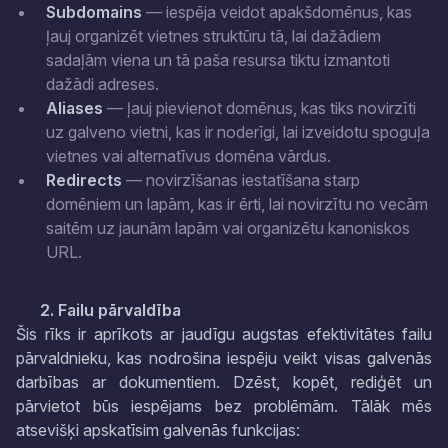
Subdomains
— iespēja veidot apakšdomēnus, kas
ļauj organizēt vietnes struktūru tā, lai dažādiem
sadaļām viena un tā paša resursa tiktu izmantoti
dažādi adreses.
Aliases
— ļauj pievienot domēnus, kas tiks novirzīti
uz galveno vietni, kas ir noderīgi, lai izveidotu spoguļa
vietnes vai alternatīvus domēna vārdus.
Redirects
— novirzīšanas iestatīšana starp
domēniem un lapām, kas ir ērti, lai novirzītu no vecām
saitēm uz jaunām lapām vai organizētu kanoniskos
URL.
2. Failu pārvaldība
Šis rīks ir aprīkots ar jaudīgu augstas efektivitātes failu
pārvaldnieku, kas nodrošina iespēju veikt visas galvenās
darbības ar dokumentiem. Dzēst, kopēt, rediģēt un
pārvietot būs iespējams bez problēmām. Tālāk mēs
atsevišķi apskatīsim galvenās funkcijas: