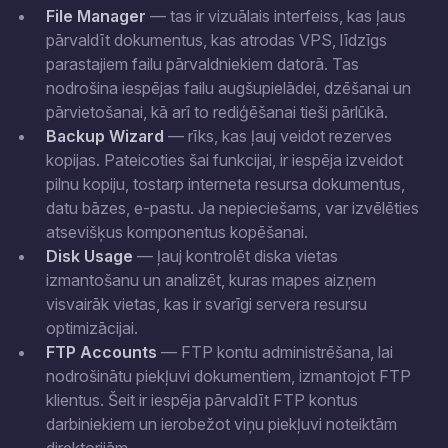
File Manager
— tas ir vizuālais interfeiss, kas ļaus
pārvaldīt dokumentus, kas atrodas VPS, līdzīgs
parastajiem failu pārvaldniekiem datorā. Tas
nodrošina iespējas failu augšupielādei, dzēšanai un
pārvietošanai, kā arī to rediģēšanai tieši pārlūkā.
Backup Wizard
— rīks, kas ļauj veidot rezerves
kopijas. Pateicoties šai funkcijai, ir iespēja izveidot
pilnu kopiju, tostarp interneta resursa dokumentus,
datu bāzes, e-pastu. Ja nepieciešams, var izvēlēties
atsevišķus komponentus kopēšanai.
Disk Usage
— ļauj kontrolēt diska vietas
izmantošanu un analizēt, kuras mapes aizņem
visvairāk vietas, kas ir svarīgi servera resursu
optimizācijai.
FTP Accounts
— FTP kontu administrēšana, lai
nodrošinātu piekļuvi dokumentiem, izmantojot FTP
klientus. Šeit ir iespēja pārvaldīt FTP kontus
darbiniekiem un ierobežot viņu piekļuvi noteiktām