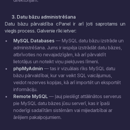
direktorijām.
3. Datu bāzu administrēšana
Datu bāzu pārvaldība cPanel ir arī ļoti saprotams un
viegls process. Galvenie rīki ietver:
MySQL Databases
— MySQL datu bāzu izstrāde un
administrēšana. Jums ir iespēja izstrādāt datu bāzes,
atbrīvoties no nevajadzīgām, kā arī pārvaldīt
lietotājus un noteikt viņu piekļuves līmeni.
phpMyAdmin
— tas ir vizuālais rīks MySQL datu
bāzu pārvaldībai, kur var veikt SQL vaicājumus,
veidot rezerves kopijas, kā arī importēt un eksportēt
informāciju.
Remote MySQL
— ļauj pieslēgt attālinātos serverus
pie MySQL datu bāzes jūsu serverī, kas ir īpaši
noderīgi sadalītām sistēmām vai mijiedarbībai ar
ārējiem pakalpojumiem.