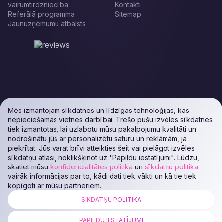
vairumtirdzniecība
Kontakti
Referālā programma
Sitemap
Jaunuzņēmumu atbalsts
Mēs izmantojam sīkdatnes un līdzīgas tehnoloģijas, kas
nepieciešamas vietnes darbībai. Trešo pušu izvēles sīkdatnes
tiek izmantotas, lai uzlabotu mūsu pakalpojumu kvalitāti un
nodrošinātu jūs ar personalizētu saturu un reklāmām, ja
piekrītat. Jūs varat brīvi atteikties šeit vai pielāgot izvēles
sīkdatņu atlasi, noklikšķinot uz "Papildu iestatījumi". Lūdzu,
skatiet mūsu
konfidencialitātes politika
un
sīkdatņu politika
vairāk informācijas par to, kādi dati tiek vākti un kā tie tiek
kopīgoti ar mūsu partneriem.
SĪKDATŅU POLITIKA
ALL RIGHTS RESERVED. Podaon SIA (Id: 40103450338) & WEEM TECH
LLC (Id: 2641101077454) & OMRO LLC (Id: 9701251087 /
PAPILDU IESTATĪJUMI
1237700398374)