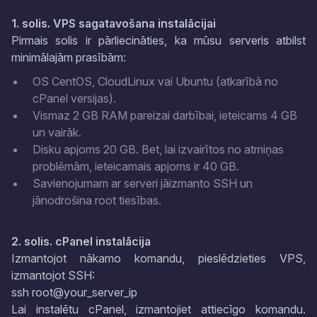
1. solis. VPS sagatavošana instalācijai
Pirmais solis ir pārliecināties, ka mūsu serveris atbilst
minimālajām prasībām:
OS CentOS, CloudLinux vai Ubuntu (atkarībā no
cPanel versijas).
Vismaz 2 GB RAM pareizai darbībai, ieteicams 4 GB
un vairāk.
Disku apjoms 20 GB. Bet, lai izvairītos no atmiņas
problēmām, ieteicamais apjoms ir 40 GB.
Savienojumam ar serveri jāizmanto SSH un
jānodrošina root tiesības.
2. solis. cPanel instalācija
Izmantojot nākamo komandu, pieslēdzieties VPS,
izmantojot SSH:
ssh root@your_server_ip
Lai instalētu cPanel, izmantojiet attiecīgo komandu.