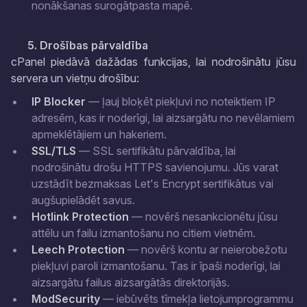
nonākšanas surogātpasta mapē.
5. Drošības pārvaldība
cPanel piedāvā dažādas funkcijas, lai nodrošinātu jūsu
servera un vietņu drošību:
IP Blocker
— ļauj bloķēt piekļuvi no noteiktiem IP
adresēm, kas ir noderīgi, lai aizsargātu no nevēlamiem
apmeklētājiem un hakeriem.
SSL/TLS
— SSL sertifikātu pārvaldība, lai
nodrošinātu drošu HTTPS savienojumu. Jūs varat
uzstādīt bezmaksas Let's Encrypt sertifikātus vai
augšupielādēt savus.
Hotlink Protection
— novērš nesankcionētu jūsu
attēlu un failu izmantošanu no citiem vietnēm.
Leech Protection
— novērš kontu ar neierobežotu
piekļuvi paroli izmantošanu. Tas ir īpaši noderīgi, lai
aizsargātu failus aizsargātās direktorijās.
ModSecurity
— iebūvēts tīmekļa lietojumprogrammu