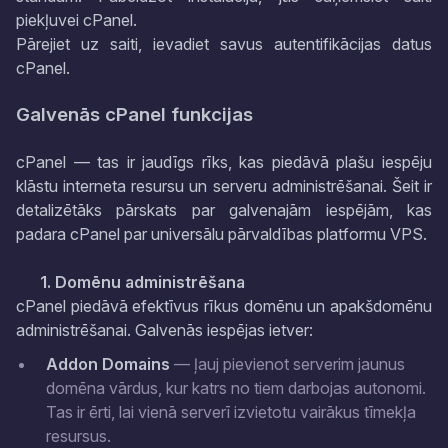
piekļuvei cPanel.
Pārejiet uz saiti, ievadiet savus autentifikācijas datus
cPanel.
Galvenās cPanel funkcijas
cPanel — tas ir jaudīgs rīks, kas piedāvā plašu iespēju
klāstu interneta resursu un serveru administrēšanai. Šeit ir
detalizētāks pārskats par galvenajām iespējām, kas
padara cPanel par universālu pārvaldības platformu VPS.
1. Domēnu administrēšana
cPanel piedāvā efektīvus rīkus domēnu un apakšdomēnu
administrēšanai. Galvenās iespējas ietver:
Addon Domains
— ļauj pievienot serverim jaunus
domēna vārdus, kur katrs no tiem darbojas autonomi.
Tas ir ērti, lai vienā serverī izvietotu vairākus tīmekļa
resursus.