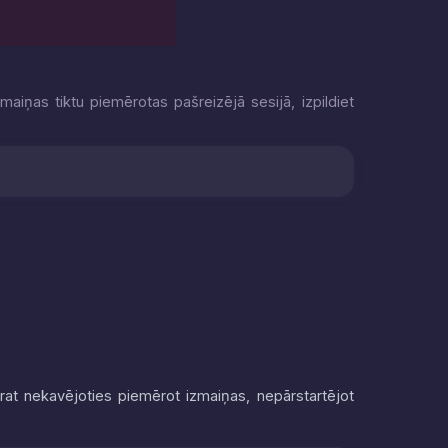
maiņas tiktu piemērotas pašreizējā sesijā, izpildiet
arat nekavējoties piemērot izmaiņas, nepārstartējot