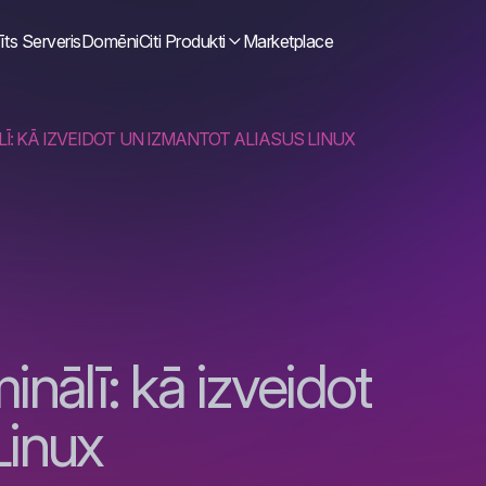
īts Serveris
Domēni
Citi Produkti
Marketplace
Ī: KĀ IZVEIDOT UN IZMANTOT ALIASUS LINUX
inālī: kā izveidot
Linux