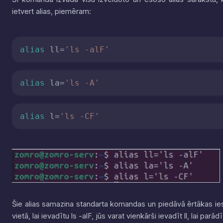
ietvert alias, piemēram:
alias
 ll=
'ls -alF'
alias
 la=
'ls -A'
alias
 l=
'ls -CF'
Šie alias samazina standarta komandas un piedāvā ērtākas ie
vietā, lai ievadītu
ls -alF
, jūs varat vienkārši ievadīt
ll
, lai parād