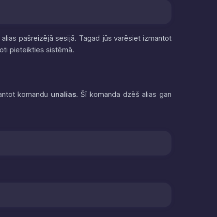
alias pašreizējā sesijā. Tagad jūs varēsiet izmantot
oti pieteikties sistēmā.
zmantot komandu
unalias
. Šī komanda dzēš alias gan