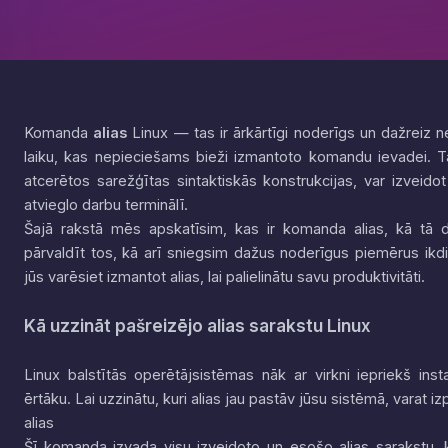
Komanda
alias
Linux — tas ir ārkārtīgi noderīgs un dažreiz n
laiku, kas nepieciešams bieži izmantoto komandu ievadei. Tā
atcerētos sarežģītas sintaktiskās konstrukcijas, var izveido
atvieglo darbu terminālī.
Šajā rakstā mēs apskatīsim, kas ir komanda alias, kā tā d
pārvaldīt tos, kā arī sniegsim dažus noderīgus piemērus ik
jūs varēsiet izmantot alias, lai palielinātu savu produktivitāti.
Kā uzzināt pašreizējo alias sarakstu Linux
Linux balstītās operētājsistēmas nāk ar virkni iepriekš in
ērtāku. Lai uzzinātu, kuri alias jau pastāv jūsu sistēmā, varat i
alias
Šī komanda izvada visu izveidoto un esošo alias sarakstu, k