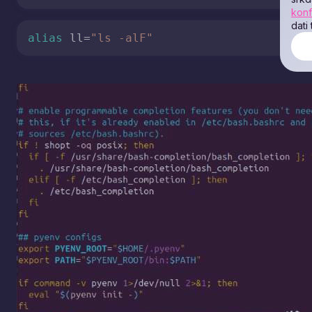
konf
dati
alias
 ll=
"ls -alF"