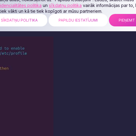
idencialitātes politika
un
sīkdatņu politika
vairāk informācijas par to,
 tiek vākti un kā tie tiek kopīgoti ar mūsu partneriem.
SĪKDATŅU POLITIKA
PAPILDU IESTATĪJUMI
PIEŅEMT