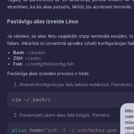
atcerēties, ka šis alias pazudīs, tiklīdz jūs aizvērsiet termināli.
Pastāvīgu alias izveide Linux
Ja vēlaties, lai alias tiktu saglabāts starp termināla sesijām,
failam. Atkarībā no izmantotā apvalka (shell) konfigurācijas fail
Bash
:
~/.bashrc
ZSH
:
~/.zshrc
Fish
:
~/.config/fish/config.fish
Pastāvīga alias izveides process ir šāds:
Atveriet konfigurācijas failu teksta redaktorā. Piemēram
vim ~/.bashrc
Mēs 
Pievienojiet jauno alias faila beigās. Piemērs:
viet
mūsu
rekl
alias
 home=
"ssh -i ~/.ssh/mykey.pem user
sīkd