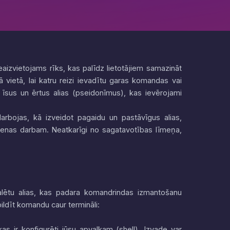
eaizvietojams rīks, kas palīdz lietotājiem samazināt
 vietā, lai katru reizi ievadītu garas komandas vai
t īsus un ērtus alias (pseidonīmus), kas ievērojami
arbojas, kā izveidot pagaidu un pastāvīgus alias,
dienas darbam. Neatkarīgi no sagatavotības līmeņa,
stalētu alias, kas padara komandrindas izmantošanu
zpildīt komandu caur termināli:
as ir konfigurēti jūsu apvalkam (shell). Izvade var