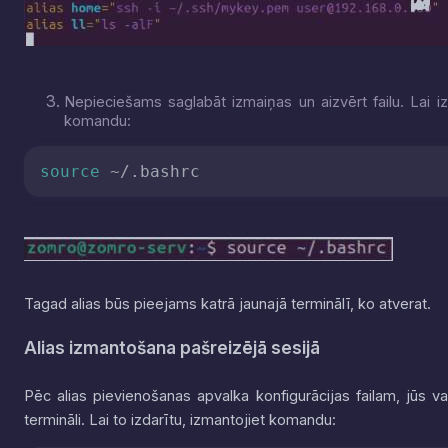
Nepieciešams saglabāt izmaiņas un aizvērt failu. Lai iz
komandu:
source
 ~/.bashrc
Tagad alias būs pieejams katrā jaunajā terminālī, ko atverat.
Alias izmantošana pašreizējā sesijā
Pēc alias pievienošanas apvalka konfigurācijas failam, jūs v
termināli. Lai to izdarītu, izmantojiet komandu: