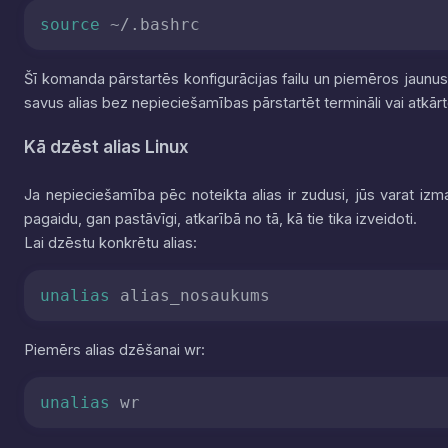
source
 ~/.bashrc
Šī komanda pārstartēs konfigurācijas failu un piemēros jaunus 
savus alias bez nepieciešamības pārstartēt termināli vai atkārt
Kā dzēst alias Linux
Ja nepieciešamība pēc noteikta alias ir zudusi, jūs varat i
pagaidu, gan pastāvīgi, atkarībā no tā, kā tie tika izveidoti.
Lai dzēstu konkrētu alias:
unalias
 alias_nosaukums
Piemērs alias dzēšanai
wr
:
unalias
 wr