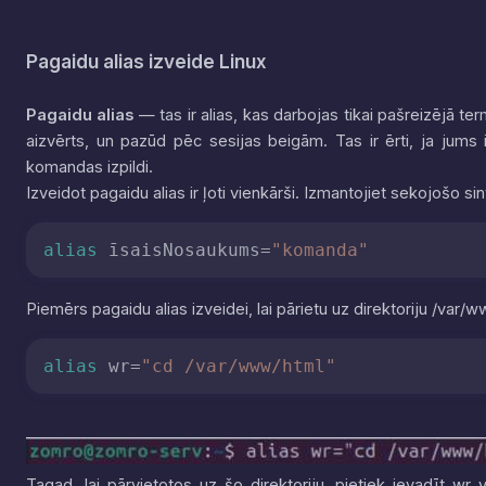
Pagaidu alias izveide Linux
Pagaidu alias
— tas ir alias, kas darbojas tikai pašreizējā ter
aizvērts, un pazūd pēc sesijas beigām. Tas ir ērti, ja jums
komandas izpildi.
Izveidot pagaidu alias ir ļoti vienkārši. Izmantojiet sekojošo sin
alias
 īsaisNosaukums=
"komanda"
Piemērs pagaidu alias izveidei, lai pārietu uz direktoriju
/var/w
alias
 wr=
"cd /var/www/html"
Tagad, lai pārvietotos uz šo direktoriju, pietiek ievadīt
wr
v