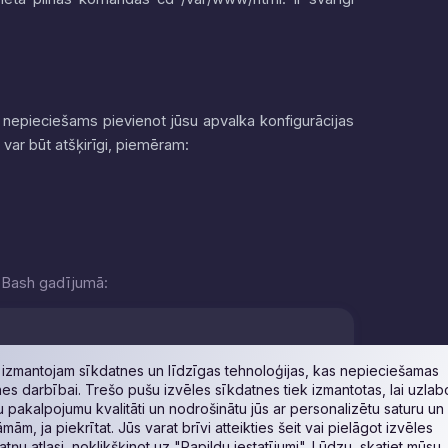
 to nepieciešams pievienot jūsu apvalka konfigurācijas
i var būt atšķirīgi, piemēram:
, Bash gadījumā:
izmantojam sīkdatnes un līdzīgas tehnoloģijas, kas nepieciešamas
nes darbībai. Trešo pušu izvēles sīkdatnes tiek izmantotas, lai uzlab
 pakalpojumu kvalitāti un nodrošinātu jūs ar personalizētu saturu un
āmām, ja piekrītat. Jūs varat brīvi atteikties šeit vai pielāgot izvēles
@192.168.0.100"
atņu atlasi, noklikšķinot uz "Papildu iestatījumi". Lūdzu, skatiet mūsu