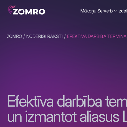
Mākoņu Serveris
Izdal
ZOMRO
NODERĪGI RAKSTI
EFEKTĪVA DARBĪBA TERMINĀL
Efektīva darbība term
un izmantot aliasus 