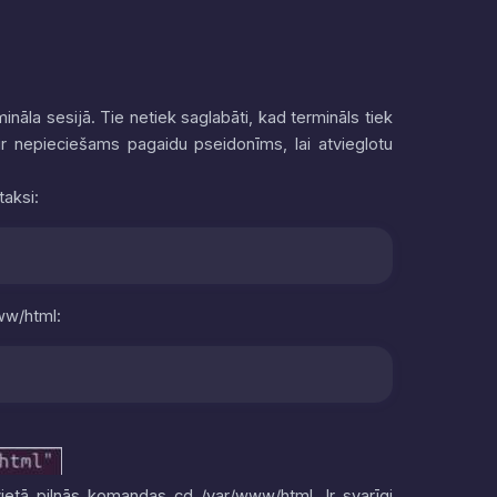
mināla sesijā. Tie netiek saglabāti, kad termināls tiek
 ir nepieciešams pagaidu pseidonīms, lai atvieglotu
taksi:
ww/html
:
ietā pilnās komandas
cd /var/www/html
. Ir svarīgi