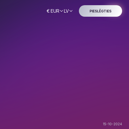
€ EUR
LV
PIESLĒGTIES
15-10-2024