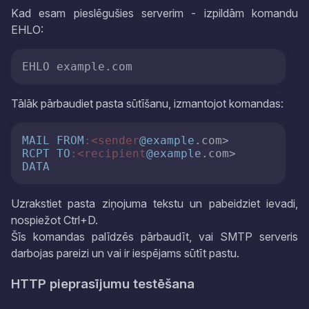
Kad esam pieslēgušies serverim - izpildām komandu
EHLO:
EHLO example.com
Tālāk pārbaudiet pasta sūtīšanu, izmantojot komandas:
MAIL
FROM
:<sender
@example
RCPT
TO
:<recipient
@example
DATA
Uzrakstiet pasta ziņojuma tekstu un pabeidziet ievadi,
nospiežot Ctrl+D.
Šīs komandas palīdzēs pārbaudīt, vai SMTP serveris
darbojas pareizi un vai ir iespējams sūtīt pastu.
HTTP pieprasījumu testēšana