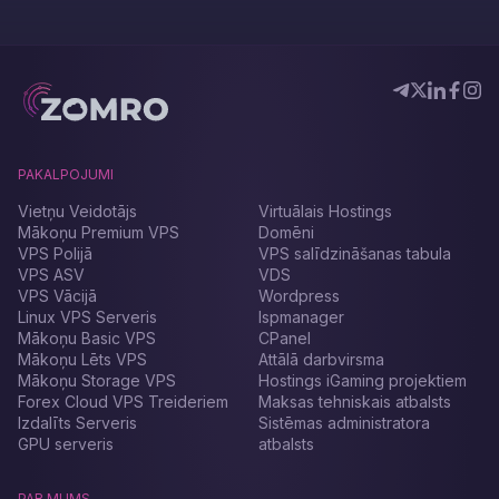
PAKALPOJUMI
Vietņu Veidotājs
Virtuālais Hostings
Mākoņu Premium VPS
Domēni
VPS Polijā
VPS salīdzināšanas tabula
VPS ASV
VDS
VPS Vācijā
Wordpress
Linux VPS Serveris
Ispmanager
Mākoņu Basic VPS
CPanel
Mākoņu Lēts VPS
Attālā darbvirsma
Mākoņu Storage VPS
Hostings iGaming projektiem
Forex Cloud VPS Treideriem
Maksas tehniskais atbalsts
Izdalīts Serveris
Sistēmas administratora
GPU serveris
atbalsts
PAR MUMS