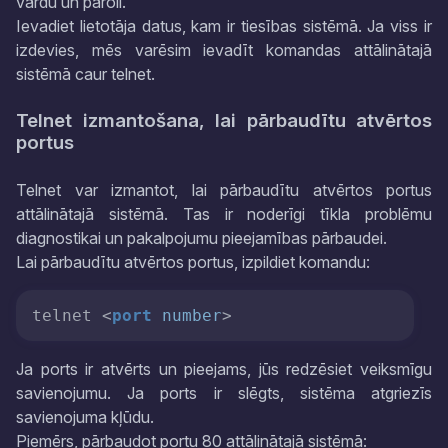
vārdu un paroli.
Ievadiet lietotāja datus, kam ir tiesības sistēmā. Ja viss ir
izdevies, mēs varēsim ievadīt komandas attālinātajā
sistēmā caur telnet.
Telnet izmantošana, lai pārbaudītu atvērtos
portus
Telnet var izmantot, lai pārbaudītu atvērtos portus
attālinātajā sistēmā. Tas ir noderīgi tīkla problēmu
diagnostikai un pakalpojumu pieejamības pārbaudei.
Lai pārbaudītu atvērtos portus, izpildiet komandu:
telnet 
<
port
number
>
Ja ports ir atvērts un pieejams, jūs redzēsiet veiksmīgu
savienojumu. Ja ports ir slēgts, sistēma atgriezīs
savienojuma kļūdu.
Piemērs, pārbaudot portu 80 attālinātajā sistēmā: