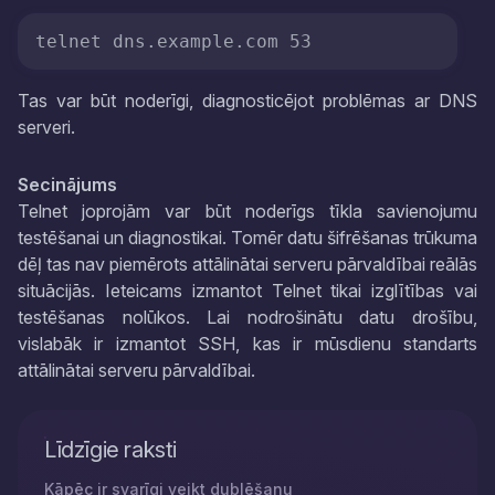
telnet dns.example.com 53
Tas var būt noderīgi, diagnosticējot problēmas ar DNS
serveri.
Secinājums
Telnet joprojām var būt noderīgs tīkla savienojumu
testēšanai un diagnostikai. Tomēr datu šifrēšanas trūkuma
dēļ tas nav piemērots attālinātai serveru pārvaldībai reālās
situācijās. Ieteicams izmantot Telnet tikai izglītības vai
testēšanas nolūkos. Lai nodrošinātu datu drošību,
vislabāk ir izmantot SSH, kas ir mūsdienu standarts
attālinātai serveru pārvaldībai.
Līdzīgie raksti
Kāpēc ir svarīgi veikt dublēšanu