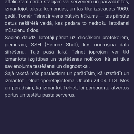
attālinātām darba stacijām vai serveriem un pārvaldīt tos,
izmantojot teksta komandas, un tas tika izstrādāts 1969.
gadā. Tomēr Telnet ir viens būtisks trūkums — tas pārsūta
datus nešifrētā veidā, kas padara to nedrošu lietošanai
mūsdienu tīklos.
Šodien daudzi lietotāji pāriet uz drošākiem protokoliem,
piemēram, SSH (Secure Shell), kas nodrošina datu
šifrēšanu. Tajā pašā laikā Telnet joprojām var tikt
izmantots izglītības un testēšanas nolūkos, kā arī tīkla
savienojuma testēšanai un diagnostikai.
Šajā rakstā mēs pastāstīsim un parādīsim, kā uzstādīt un
izmantot Telnet operētājsistēmā Ubuntu 24.04 LTS. Mēs
arī parādīsim, kā izmantot Telnet, lai pārbaudītu atvērtos
portus un testētu pasta serverus.