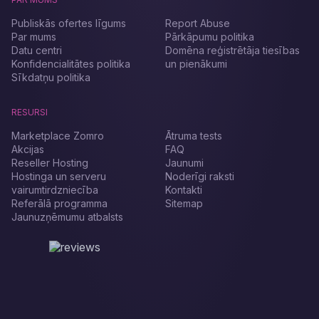
Publiskās ofertes līgums
Report Abuse
Par mums
Pārkāpumu politika
Datu centri
Domēna reģistrētāja tiesības
Konfidencialitātes politika
un pienākumi
Sīkdatņu politika
RESURSI
Marketplace Zomro
Ātruma tests
Akcijas
FAQ
Reseller Hosting
Jaunumi
Hostinga un serveru
Noderīgi raksti
vairumtirdzniecība
Kontakti
Referālā programma
Sitemap
Jaunuzņēmumu atbalsts