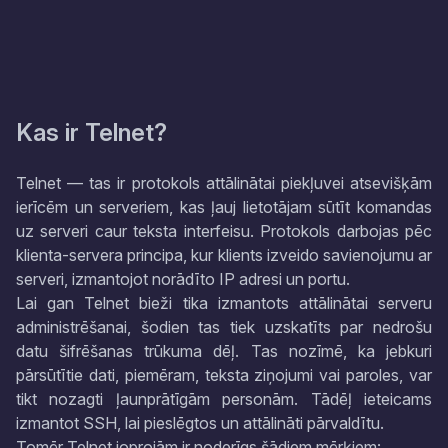
Kas ir Telnet?
Telnet — tas ir protokols attālinātai piekļuvei atsevišķām
ierīcēm un serveriem, kas ļauj lietotājam sūtīt komandas
uz serveri caur teksta interfeisu. Protokols darbojas pēc
klienta-servera principa, kur klients izveido savienojumu ar
serveri, izmantojot norādīto IP adresi un portu.
Lai gan Telnet bieži tika izmantots attālinātai serveru
administrēšanai, šodien tas tiek uzskatīts par nedrošu
datu šifrēšanas trūkuma dēļ. Tas nozīmē, ka jebkuri
pārsūtītie dati, piemēram, teksta ziņojumi vai paroles, var
tikt nozagti ļaunprātīgām personām. Tādēļ ieteicams
izmantot SSH, lai pieslēgtos un attālināti pārvaldītu.
Tomēr Telnet joprojām ir noderīgs šādiem mērķiem: