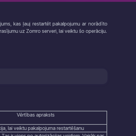
ījums, kas ļauj restartēt pakalpojumu ar norādīto
prasījumu uz Zomro serveri, lai veiktu šo operāciju.
Vērtības apraksts
ija, lai veiktu pakalpojuma restartēšanu
 Tas ir viens no autorizācijas veidiem. Vairāk par