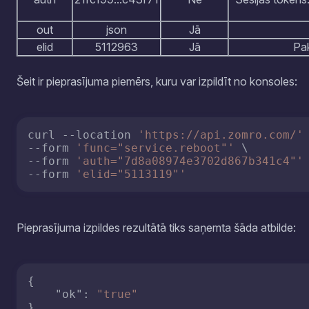
out
json
Jā
elid
5112963
Jā
Pak
Šeit ir pieprasījuma piemērs, kuru var izpildīt no konsoles:
curl --location 
'https://api.zomro.com/'
 
--form 
'func="service.reboot"'
 \

--form 
'auth="7d8a08974e3702d867b341c4"'
 
--form 
'elid="5113119"'
Pieprasījuma izpildes rezultātā tiks saņemta šāda atbilde:
{
"ok"
:
"true"
}