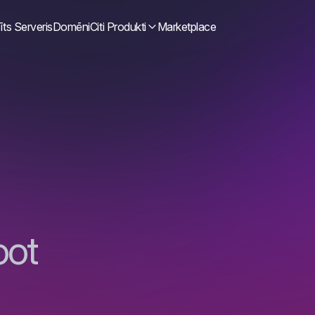
īts Serveris
Domēni
Citi Produkti
Marketplace
oot