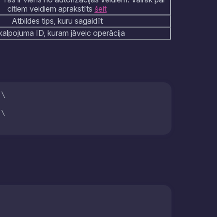
citiem veidiem aprakstīts
šeit
Atbildes tips, kuru sagaidīt
alpojuma ID, kuram jāveic operācija
\

\
