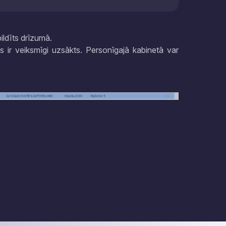
pildīts drīzumā.
s ir veiksmīgi uzsākts. Personīgajā kabinetā var