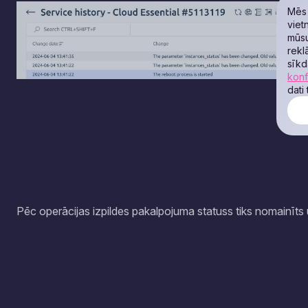
Mēs 
viet
mūsu
rekl
sīkd
konf
dati
Pēc operācijas izpildes pakalpojuma statuss tiks nomainīts 