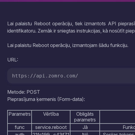
Lai palaistu Reboot operāciju, tiek izmantots API piepras
identifikatoru. Zemāk ir sniegtas instrukcijas, kā nosūtīt pie
Lai palaistu Reboot operāciju, izmantojam šādu funkciju.
URL:
https://api.zomro.com/
Metode: POST
Pieprasījuma ķermenis (Form-data):
Parametrs
Vērtība
Obligāts
parametrs
func
service.reboot
Jā
Funkc
auth
21fc199...c43f71
Nē
Sesijas tokens.