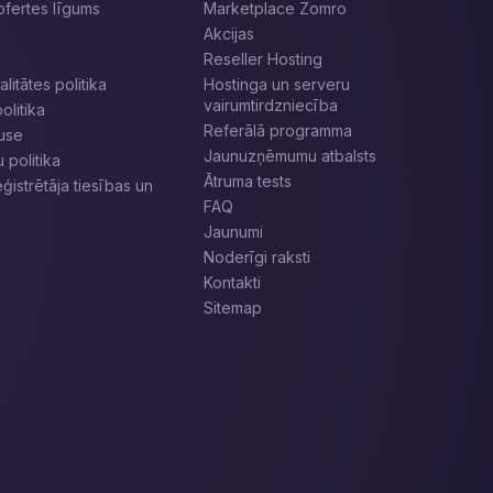
ofertes līgums
Marketplace Zomro
Akcijas
i
Reseller Hosting
litātes politika
Hostinga un serveru
vairumtirdzniecība
olitika
Referālā programma
use
Jaunuzņēmumu atbalsts
politika
Ātruma tests
istrētāja tiesības un
FAQ
Jaunumi
Noderīgi raksti
Kontakti
Sitemap