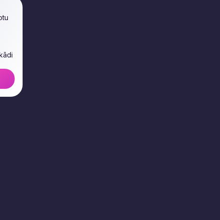
otu
 kādi