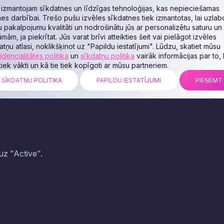
izmantojam sīkdatnes un līdzīgas tehnoloģijas, kas nepieciešamas
nes darbībai. Trešo pušu izvēles sīkdatnes tiek izmantotas, lai uzlab
 pakalpojumu kvalitāti un nodrošinātu jūs ar personalizētu saturu un
āmām, ja piekrītat. Jūs varat brīvi atteikties šeit vai pielāgot izvēles
atņu atlasi, noklikšķinot uz "Papildu iestatījumi". Lūdzu, skatiet mūsu
idencialitātes politika
un
sīkdatņu politika
vairāk informācijas par to,
 tiek vākti un kā tie tiek kopīgoti ar mūsu partneriem.
SĪKDATŅU POLITIKA
PAPILDU IESTATĪJUMI
PIEŅEMT
uz "Active".