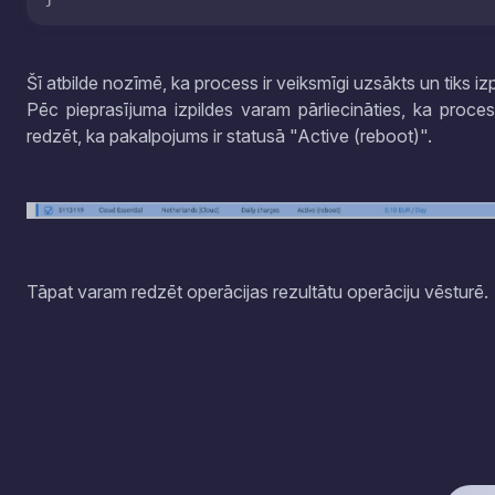
Šī atbilde nozīmē, ka process ir veiksmīgi uzsākts un tiks iz
Pēc pieprasījuma izpildes varam pārliecināties, ka proces
redzēt, ka pakalpojums ir statusā "Active (reboot)".
Tāpat varam redzēt operācijas rezultātu operāciju vēsturē.