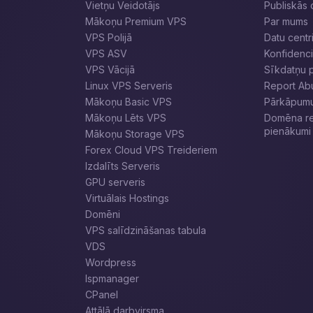
Vietņu Veidotājs
Publiskās 
Mākoņu Premium VPS
Par mums
VPS Polijā
Datu centr
VPS ASV
Konfidencia
VPS Vācijā
Sīkdatņu p
Linux VPS Serveris
Report Ab
Mākoņu Basic VPS
Pārkāpumu 
Mākoņu Lēts VPS
Domēna reģ
pienākumi
Mākoņu Storage VPS
Forex Cloud VPS Treideriem
Izdalīts Serveris
GPU serveris
Virtuālais Hostings
Domēni
VPS salīdzināšanas tabula
VDS
Wordpress
Ispmanager
CPanel
Attālā darbvirsma