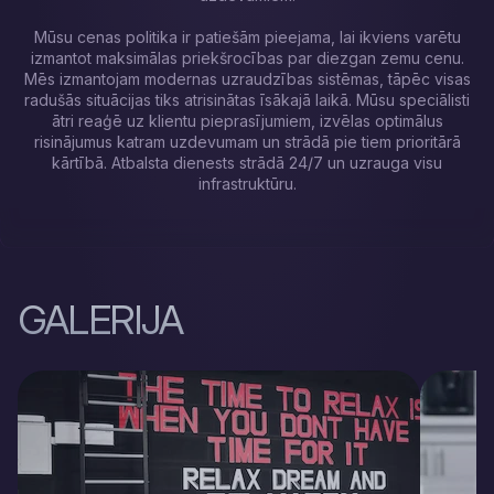
Mūsu cenas politika ir patiešām pieejama, lai ikviens varētu
izmantot maksimālas priekšrocības par diezgan zemu cenu.
Mēs izmantojam modernas uzraudzības sistēmas, tāpēc visas
radušās situācijas tiks atrisinātas īsākajā laikā. Mūsu speciālisti
ātri reaģē uz klientu pieprasījumiem, izvēlas optimālus
risinājumus katram uzdevumam un strādā pie tiem prioritārā
kārtībā. Atbalsta dienests strādā 24/7 un uzrauga visu
infrastruktūru.
GALERIJA