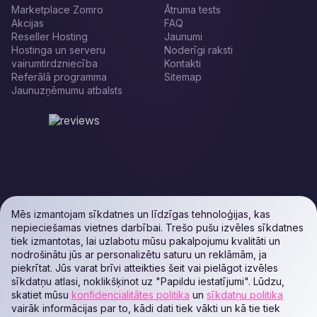
Marketplace Zomro
Ātruma tests
Akcijas
FAQ
Reseller Hosting
Jaunumi
Hostinga un serveru
Noderīgi raksti
vairumtirdzniecība
Kontakti
Referālā programma
Sitemap
Jaunuzņēmumu atbalsts
Mēs izmantojam sīkdatnes un līdzīgas tehnoloģijas, kas
nepieciešamas vietnes darbībai. Trešo pušu izvēles sīkdatnes
tiek izmantotas, lai uzlabotu mūsu pakalpojumu kvalitāti un
nodrošinātu jūs ar personalizētu saturu un reklāmām, ja
piekrītat. Jūs varat brīvi atteikties šeit vai pielāgot izvēles
sīkdatņu atlasi, noklikšķinot uz "Papildu iestatījumi". Lūdzu,
skatiet mūsu
konfidencialitātes politika
un
sīkdatņu politika
vairāk informācijas par to, kādi dati tiek vākti un kā tie tiek