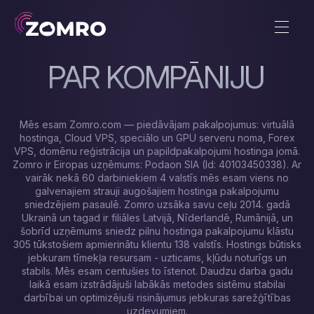
PAR KOMPĀNIJU
Mēs esam Zomro.com — piedāvājam pakalpojumus: virtuālā
hostinga, Cloud VPS, speciālo un GPU serveru noma, Forex
VPS, domēnu reģistrācija un papildpakalpojumi hostinga jomā.
Zomro ir Eiropas uzņēmums: Podaon SIA (Id: 40103450338). Ar
vairāk nekā 60 darbiniekiem 4 valstīs mēs esam viens no
galvenajiem strauji augošajiem hostinga pakalpojumu
sniedzējiem pasaulē. Zomro uzsāka savu ceļu 2014. gadā
Ukrainā un tagad ir filiāles Latvijā, Nīderlandē, Rumānijā, un
šobrīd uzņēmums sniedz pilnu hostinga pakalpojumu klāstu
305 tūkstošiem apmierinātu klientu 138 valstīs. Hostings būtisks
jebkuram tīmekļa resursam - uzticams, kļūdu noturīgs un
stabils. Mēs esam centušies to īstenot. Daudzu darba gadu
laikā esam izstrādājuši labākās metodes sistēmu stabilai
darbībai un optimizējuši risinājumus jebkuras sarežģītības
uzdevumiem.