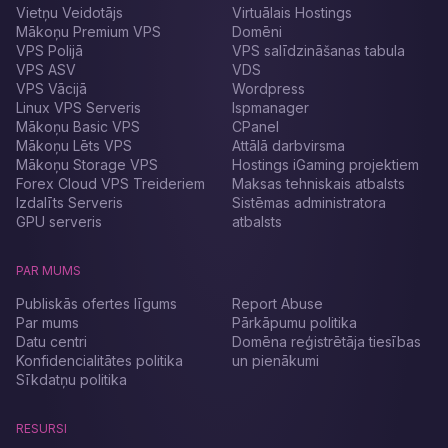
Vietņu Veidotājs
Virtuālais Hostings
Mākoņu Premium VPS
Domēni
VPS Polijā
VPS salīdzināšanas tabula
VPS ASV
VDS
VPS Vācijā
Wordpress
Linux VPS Serveris
Ispmanager
Mākoņu Basic VPS
CPanel
Mākoņu Lēts VPS
Attālā darbvirsma
Mākoņu Storage VPS
Hostings iGaming projektiem
Forex Cloud VPS Treideriem
Maksas tehniskais atbalsts
Izdalīts Serveris
Sistēmas administratora
GPU serveris
atbalsts
PAR MUMS
Publiskās ofertes līgums
Report Abuse
Par mums
Pārkāpumu politika
Datu centri
Domēna reģistrētāja tiesības
Konfidencialitātes politika
un pienākumi
Sīkdatņu politika
RESURSI