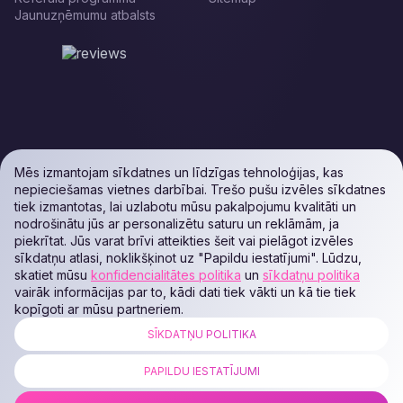
Jaunuzņēmumu atbalsts
Mēs izmantojam sīkdatnes un līdzīgas tehnoloģijas, kas
nepieciešamas vietnes darbībai. Trešo pušu izvēles sīkdatnes
tiek izmantotas, lai uzlabotu mūsu pakalpojumu kvalitāti un
nodrošinātu jūs ar personalizētu saturu un reklāmām, ja
piekrītat. Jūs varat brīvi atteikties šeit vai pielāgot izvēles
sīkdatņu atlasi, noklikšķinot uz "Papildu iestatījumi". Lūdzu,
skatiet mūsu
konfidencialitātes politika
un
sīkdatņu politika
vairāk informācijas par to, kādi dati tiek vākti un kā tie tiek
kopīgoti ar mūsu partneriem.
SĪKDATŅU POLITIKA
ALL RIGHTS RESERVED. Podaon SIA (Id: 40103450338) & WEEM TECH
LLC (Id: 2641101077454) & OMRO LLC (Id: 9701251087 /
PAPILDU IESTATĪJUMI
1237700398374)