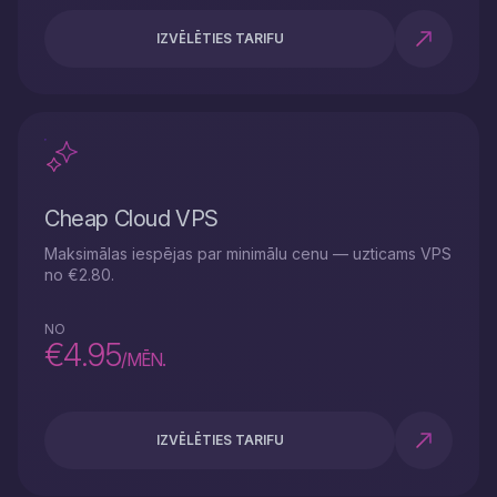
IZVĒLĒTIES TARIFU
Cheap Cloud VPS
Maksimālas iespējas par minimālu cenu — uzticams VPS
no €2.80.
NO
€4.95
/MĒN.
IZVĒLĒTIES TARIFU