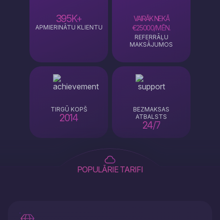
395K+
VAIRĀK NEKĀ
APMIERINĀTU KLIENTU
€25000
/MĒN.
REFERRĀĻU
MAKSĀJUMOS
TIRGŪ KOPŠ
BEZMAKSAS
2014
ATBALSTS
24/7
POPULĀRIE TARIFI