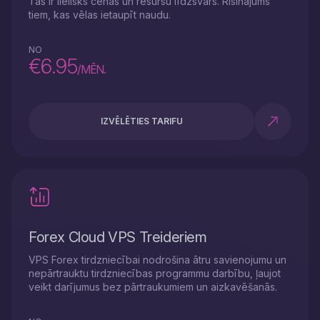
Tas ir lielisks cenas un resursu līdzsvars. Risinājums
tiem, kas vēlas ietaupīt naudu.
NO
€6.95
/MĒN.
IZVĒLĒTIES TARIFU
Forex Cloud VPS Treideriem
VPS Forex tirdzniecībai nodrošina ātru savienojumu un
nepārtrauktu tirdzniecības programmu darbību, ļaujot
veikt darījumus bez pārtraukumiem un aizkavēšanās.