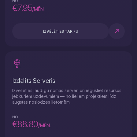
NO
€7.95
/MĒN.
IZVĒLĒTIES TARIFU
Izdalīts Serveris
Izvēlieties jaudīgu nomas serveri un iegūstiet resursus
jebkuriem uzdevumiem — no lieliem projektiem līdz
augstas noslodzes lietotnēm.
NO
€88.80
/MĒN.