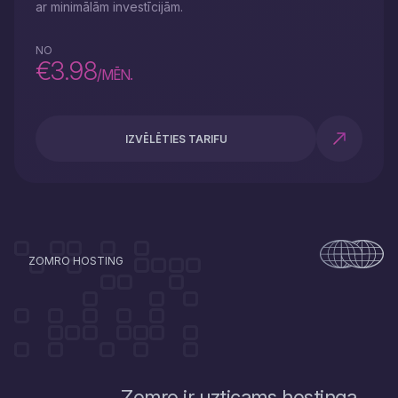
ar minimālām investīcijām.
NO
€3.98
/MĒN.
IZVĒLĒTIES TARIFU
ZOMRO HOSTING
Zomro ir uzticams hostinga