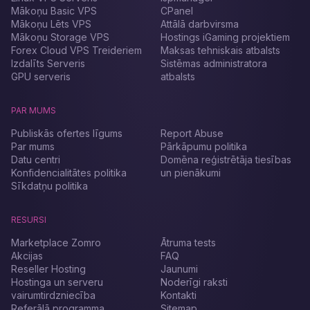
līdzekļi tiks ieturēti tikai par pārtērēto trafiku.
Mākoņu Basic VPS
CPanel
Tas ir aizsargāts pret DDoS uzbrukumiem.
Kanāla caurlaides spēja mākoņu serveriem ir
Mākoņu Lēts VPS
Attālā darbvirsma
Turklāt mums ir milzīga tīkla kapacitāte ar visiem
1000 Mbit/sec.
Mākoņu Storage VPS
Hostings iGaming projektiem
lielākajiem TIER-I pakalpojumu sniedzējiem.
Forex Cloud VPS Treideriem
Maksas tehniskais atbalsts
Pastāvīgās izaugsmes dēļ datu centriem ir 10
Izdalīts Serveris
Sistēmas administratora
Tbps joslas platums. Mūsu serveri atrodas TIER-
GPU serveris
atbalsts
III līmeņa datu centros.
PAR MUMS
Publiskās ofertes līgums
Report Abuse
Par mums
Pārkāpumu politika
Datu centri
Domēna reģistrētāja tiesības
Konfidencialitātes politika
un pienākumi
Sīkdatņu politika
RESURSI
Marketplace Zomro
Ātruma tests
Akcijas
FAQ
Reseller Hosting
Jaunumi
Hostinga un serveru
Noderīgi raksti
vairumtirdzniecība
Kontakti
Referālā programma
Sitemap