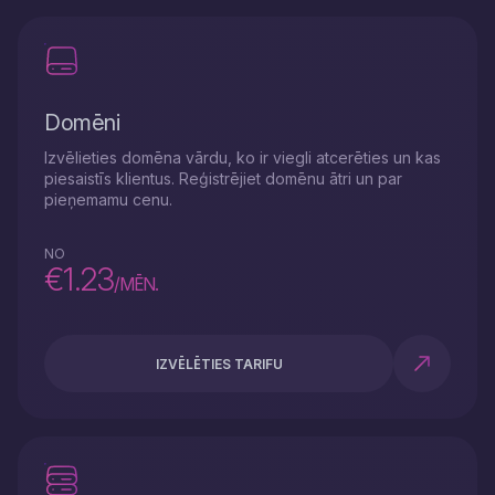
Domēni
Izvēlieties domēna vārdu, ko ir viegli atcerēties un kas
piesaistīs klientus. Reģistrējiet domēnu ātri un par
pieņemamu cenu.
NO
€1.23
/MĒN.
IZVĒLĒTIES TARIFU