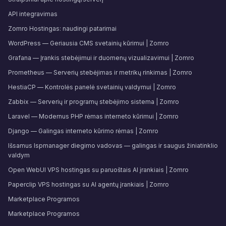
API integravimas
Zomro Hostingas: naudingi patarimai
WordPress — Geriausia CMS svetainių kūrimui | Zomro
Grafana — Įrankis stebėjimui ir duomenų vizualizavimui | Zomro
Prometheus — Serverių stebėjimas ir metrikų rinkimas | Zomro
HestiaCP — Kontrolės panelė svetainių valdymui | Zomro
Zabbix — Serverių ir programų stebėjimo sistema | Zomro
Laravel — Modernus PHP rėmas interneto kūrimui | Zomro
Django — Galingas interneto kūrimo rėmas | Zomro
Išsamus Ispmanager diegimo vadovas — galingas ir saugus žiniatinklio
valdym
Open WebUI VPS hostingas su paruoštais AI įrankiais | Zomro
Paperclip VPS hostingas su AI agentų įrankiais | Zomro
Marketplace Рrogramos
Marketplace Рrogramos