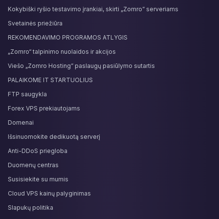
Kokybiški ryšio testavimo įrankiai, skirti „Zomro” serveriams
Svetainės priežiūra
REKOMENDAVIMO PROGRAMOS ATLYGIS
„Zomro“ talpinimo nuolaidos ir akcijos
Viešo „Zomro Hosting” paslaugų pasiūlymo sutartis
PALAIKOME IT STARTUOLIUS
FTP saugykla
Forex VPS prekiautojams
Domenai
Išsinuomokite dedikuotą serverį
Anti-DDoS priegloba
Duomenų centras
Susisiekite su mumis
Cloud VPS kainų palyginimas
Slapukų politika