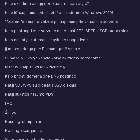
Kaip užsidirbti pinigų dedikuotame serveryje?
Kaip iš naujo nustatyti slaptažodį sistemoje Windows 2019?
"SystemRescue" atvaizdo prijungimas prie virtualaus serverio
Kaip prisijungti prie serverio naudojant FTP, SFTP ir SCP protokolus.
Kaip nustatyti automatinį sąskaitos papildymą
Įjungtas prieiga prie Billmanager 6 sąsajos
Sumažėjo 1 Gbit/s kanalo kaina skirtiems serveriams.
MacOS: Kaip atlikti MTR tikrinimą
Kaip pridėti domeną prie DNS hostingo
Nauji VDS/VPS su dideliais SSD diskais
Nauji aukštos našumo VDS
FAQ
Žinios
Naudingi straipsniai
Hostingo saugumas
Straipsniai apie hostingą/serverį