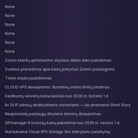
None
None
None
None
None
None
Zomro klientų aptarnavimo skyriaus darbo laiko pakeitimas
Svarbus pranešimas apie kainų pokyčius Zomro paslaugoms
Tinklo srauto padidinimas
CLOUD VPS atnaujinimas: duomenų srauto limitų įvedimas
Dedikuotų serverių kaina keičiasi nuo 2026 m. birželio 1 d.
Iki 10 IP adresų dedikuotiems serveriams — jau prieinama! Short Story
Neapmokėtų paslaugų ištrynimo terminų atnaujinimas
ISPmanager 6 licencijų kainų pakeitimai nuo 2026 m. vasario 1 d.
Nutraukiame Cloud VPS Storage Vox Intel plano palaikymą