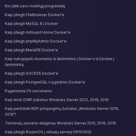
Kur įdėti savo mobilųjį programėlę
Kaip įdiegti FileBrowser Docker'e
Kaip įdiegti MySQL 8 į Docker
Kaip įdiegti AdGuard Home Docker'e
Kaip įdiegti phpMyAdmin Docker'e
Kaip įdiegti MariaDB Docker'e
Kaip nukopijuoti duomenis iš šeimininko į Docker ir iš Docker į
šeimininką
Kaip įdiegti SOCKS5 Docker'e
Kaip įdiegti PostgreSQL ir pgAdmin Docker'e
Pagerinimai FX serveriams
Kaip leisti ICMP paketus Windows Server 2022, 2019, 2016
Kaip peržiūrėti RDP prisijungimų žurnalus „Windows Server 2016,
2019“?
Terminalų serverio diegimas Windows Server 2012, 2016, 2019
Kaip įdiegti RouterOS į virtualų serverį (VPS/VDS)