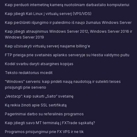
Kaip perduoti internetinę kamerą nuotoliniam darbastalio kompiuteriui
Kaip įdiegti Kali Linux į virtualų serverį (VPS/VDS)
Kaip peržiūrėti išjungimo ir paleidimo iš naujo žurnalus Windows Server
Kaip įdiegti atnaujinimus Windows Server 2012, Windows Server 2016 ir
Windows Server 2019
Kaip užsisakyti virtualų serverį naujame billing'e
FTP prieiga prie svetainės aplanko serveryje su Hestia valdymo pultu
Kodėl svarbu daryti atsargines kopijas
Teksto redaktorius mcedit
"Windows" serveris: kaip pridėti naują naudotoją ir suteikti teises
prisijungti prie serverio
„Vestacp“: kaip sukurti „Saito“ svetainę
Ką reikia žinoti apie SSL sertifikatą
Pagerinimai darbo su referalinės programos
Kaip įdiegti savo MT terminalą į FXTrade sąskaitą?
Programos prisijungimui prie FX VPS ir ne tik