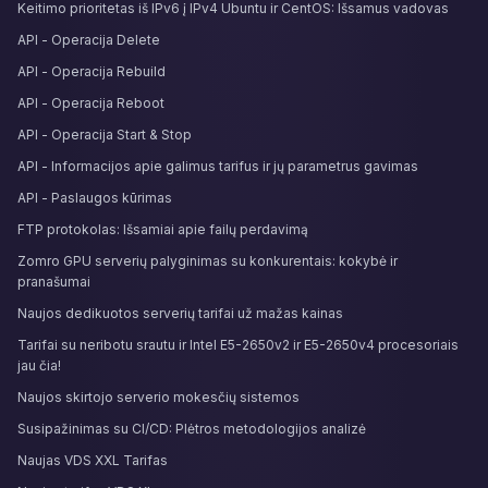
Keitimo prioritetas iš IPv6 į IPv4 Ubuntu ir CentOS: Išsamus vadovas
API - Operacija Delete
API - Operacija Rebuild
API - Operacija Reboot
API - Operacija Start & Stop
API - Informacijos apie galimus tarifus ir jų parametrus gavimas
API - Paslaugos kūrimas
FTP protokolas: Išsamiai apie failų perdavimą
Zomro GPU serverių palyginimas su konkurentais: kokybė ir
pranašumai
Naujos dedikuotos serverių tarifai už mažas kainas
Tarifai su neribotu srautu ir Intel E5-2650v2 ir E5-2650v4 procesoriais
jau čia!
Naujos skirtojo serverio mokesčių sistemos
Susipažinimas su CI/CD: Plėtros metodologijos analizė
Naujas VDS XXL Tarifas