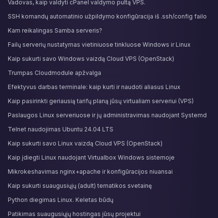
Vadovas, kaip valdyti cPanel valdymo pultą VPS.
SSH komandų automatinio užpildymo konfigūracija iš .ssh/config failo
Kam reikalingas Samba serveris?
Failų serverių nustatymas vietiniuose tinkluose Windows ir Linux
Kaip sukurti savo Windows vaizdą Cloud VPS (OpenStack)
Trumpas Cloudmodule apžvalga
Efektyvus darbas terminale: kaip kurti ir naudoti aliasus Linux
Kaip pasirinkti geriausią tarifų planą jūsų virtualiam serveriui (VPS)
Paslaugos Linux serveriuose ir jų administravimas naudojant Systemd
Telnet naudojimas Ubuntu 24.04 LTS
Kaip sukurti savo Linux vaizdą Cloud VPS (OpenStack)
Kaip įdiegti Linux naudojant Virtualbox Windows sistemoje
Mikrokeshavimas nginx+apache ir konfigūracijos niuansai
Kaip sukurti suaugusiųjų (adult) tematikos svetainę
Python diegimas Linux. Keletas būdų
Patikimas suaugusiųjų hostingas jūsų projektui