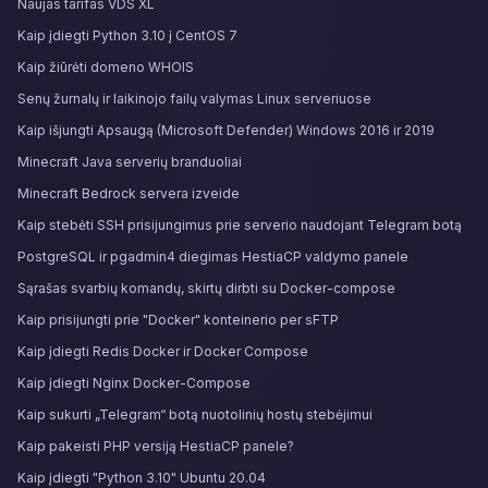
Naujas tarifas VDS XL
Kaip įdiegti Python 3.10 į CentOS 7
Kaip žiūrėti domeno WHOIS
Senų žurnalų ir laikinojo failų valymas Linux serveriuose
Kaip išjungti Apsaugą (Microsoft Defender) Windows 2016 ir 2019
Minecraft Java serverių branduoliai
Minecraft Bedrock servera izveide
Kaip stebėti SSH prisijungimus prie serverio naudojant Telegram botą
PostgreSQL ir pgadmin4 diegimas HestiaCP valdymo panele
Sąrašas svarbių komandų, skirtų dirbti su Docker-compose
Kaip prisijungti prie "Docker" konteinerio per sFTP
Kaip įdiegti Redis Docker ir Docker Compose
Kaip įdiegti Nginx Docker-Compose
Kaip sukurti „Telegram“ botą nuotolinių hostų stebėjimui
Kaip pakeisti PHP versiją HestiaCP panele?
Kaip įdiegti "Python 3.10" Ubuntu 20.04