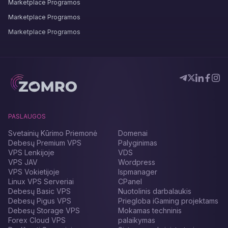
Marketplace Рrogramos
Marketplace Рrogramos
Marketplace Рrogramos
PASLAUGOS
Svetainių Kūrimo Priemonė
Domenai
Debesų Premium VPS
Palyginimas
VPS Lenkijoje
VDS
VPS JAV
Wordpress
VPS Vokietijoje
Ispmanager
Linux VPS Serveriai
CPanel
Debesų Basic VPS
Nuotolinis darbalaukis
Debesų Pigus VPS
Priegloba iGaming projektams
Debesų Storage VPS
Mokamas techninis
Forex Cloud VPS
palaikymas