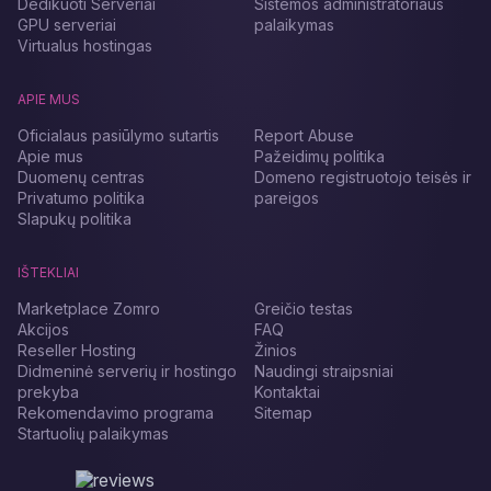
Dedikuoti Serveriai
Sistemos administratoriaus
GPU serveriai
palaikymas
Virtualus hostingas
APIE MUS
Oficialaus pasiūlymo sutartis
Report Abuse
Apie mus
Pažeidimų politika
Duomenų centras
Domeno registruotojo teisės ir
Privatumo politika
pareigos
Slapukų politika
IŠTEKLIAI
Marketplace Zomro
Greičio testas
Akcijos
FAQ
Reseller Hosting
Žinios
Didmeninė serverių ir hostingo
Naudingi straipsniai
prekyba
Kontaktai
Rekomendavimo programa
Sitemap
Startuolių palaikymas