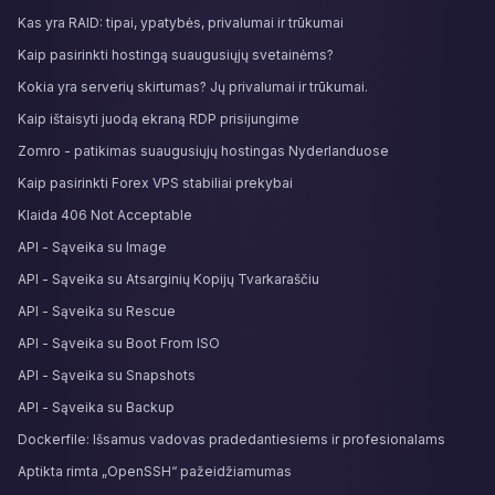
Kas yra RAID: tipai, ypatybės, privalumai ir trūkumai
Kaip pasirinkti hostingą suaugusiųjų svetainėms?
Kokia yra serverių skirtumas? Jų privalumai ir trūkumai.
Kaip ištaisyti juodą ekraną RDP prisijungime
Zomro - patikimas suaugusiųjų hostingas Nyderlanduose
Kaip pasirinkti Forex VPS stabiliai prekybai
Klaida 406 Not Acceptable
API - Sąveika su Image
API - Sąveika su Atsarginių Kopijų Tvarkaraščiu
API - Sąveika su Rescue
API - Sąveika su Boot From ISO
API - Sąveika su Snapshots
API - Sąveika su Backup
Dockerfile: Išsamus vadovas pradedantiesiems ir profesionalams
Aptikta rimta „OpenSSH“ pažeidžiamumas