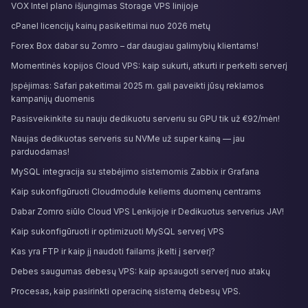
VOX Intel plano išjungimas Storage VPS linijoje
cPanel licencijų kainų pasikeitimai nuo 2026 metų
Forex Box dabar su Zomro – dar daugiau galimybių klientams!
Momentinės kopijos Cloud VPS: kaip sukurti, atkurti ir perkelti serverį
Įspėjimas: Safari pakeitimai 2025 m. gali paveikti jūsų reklamos
kampanijų duomenis
Pasisveikinkite su nauju dedikuotu serveriu su GPU tik už €92/mėn!
Naujas dedikuotas serveris su NVMe už super kainą — jau
parduodamas!
MySQL integracija su stebėjimo sistemomis Zabbix ir Grafana
Kaip sukonfigūruoti Cloudmodule keliems duomenų centrams
Dabar Zomro siūlo Cloud VPS Lenkijoje ir Dedikuotus serverius JAV!
Kaip sukonfigūruoti ir optimizuoti MySQL serverį VPS
Kas yra FTP ir kaip jį naudoti failams įkelti į serverį?
Debes saugumas debesų VPS: kaip apsaugoti serverį nuo atakų
Procesas, kaip pasirinkti operacinę sistemą debesų VPS.