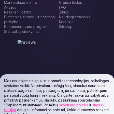
Marketplace Zomro
Greičio testas
Akcijos
FAQ
Reseller Hosting
Žinios
Didmeninė serverių ir hostingo
Naudingi straipsniai
prekyba
Kontaktai
Rekomendavimo programa
Sitemap
Startuolių palaikymas
Mes naudojame slapukus ir panašias technologijas, reikalingas
svetainei veikti. Neprivalomi trečiųjų šalių slapukai naudojami
siekiant pagerinti mūsų paslaugas ir, jei sutinkate, pateikti jums
personalizuotą turinį ir reklamą. Čia galite laisvai atsisakyti arba
pritaikyti pasirenkamųjų slapukų pasirinkimą spustelėdami
"Papildomi nustatymai". Žr. mūsų
privatumo politika
ir
slapukų
politika
daugiau informacijos apie tai, kokie duomenys renkami