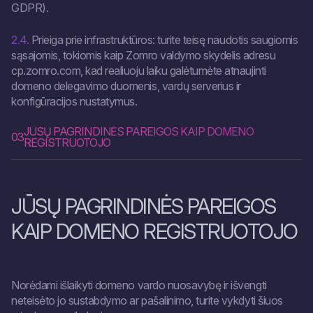
GDPR).
2.4.
Prieiga prie infrastruktūros: turite teisę naudotis saugiomis
sąsajomis, tokiomis kaip Zomro valdymo skydelis adresu
cp.zomro.com, kad realiuoju laiku galėtumėte atnaujinti
domeno delegavimo duomenis, vardų serverius ir
konfigūracijos nustatymus.
JŪSŲ PAGRINDINĖS PAREIGOS KAIP DOMENO
03
REGISTRUOTOJO
JŪSŲ PAGRINDINĖS PAREIGOS
KAIP DOMENO REGISTRUOTOJO
Norėdami išlaikyti domeno vardo nuosavybę ir išvengti
neteisėto jo sustabdymo ar pašalinimo, turite vykdyti šiuos