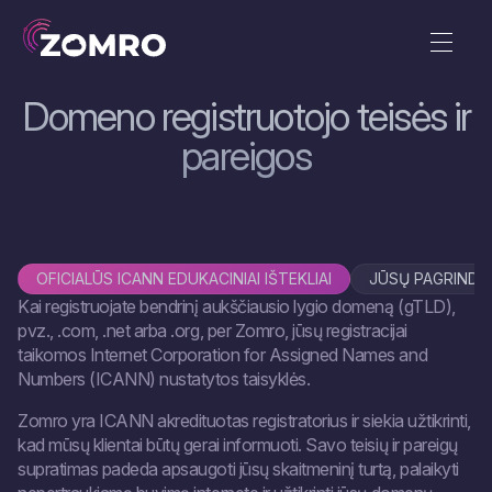
Domeno registruotojo teisės ir
pareigos
OFICIALŪS ICANN EDUKACINIAI IŠTEKLIAI
JŪSŲ PAGRINDI
Kai registruojate bendrinį aukščiausio lygio domeną (gTLD),
pvz., .com, .net arba .org, per Zomro, jūsų registracijai
taikomos Internet Corporation for Assigned Names and
Numbers (ICANN) nustatytos taisyklės.
Zomro yra ICANN akredituotas registratorius ir siekia užtikrinti,
kad mūsų klientai būtų gerai informuoti. Savo teisių ir pareigų
supratimas padeda apsaugoti jūsų skaitmeninį turtą, palaikyti