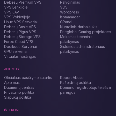
Debesų Premium VPS
Palyginimas
VPS Lenkijoje
VDS
VPS JAV
Wordpress
VPS Vokietijoje
Ispmanager
Linux VPS Serveriai
CPanel
Debesų Basic VPS
Nuotolinis darbalaukis
Debesų Pigus VPS
Priegloba iGaming projektams
Debesų Storage VPS
Mokamas techninis
Forex Cloud VPS
palaikymas
Dedikuoti Serveriai
Sistemos administratoriaus
GPU serveriai
palaikymas
Virtualus hostingas
APIE MUS
Oficialaus pasiūlymo sutartis
Report Abuse
Apie mus
Pažeidimų politika
Duomenų centras
Domeno registruotojo teisės ir
Privatumo politika
pareigos
Slapukų politika
IŠTEKLIAI