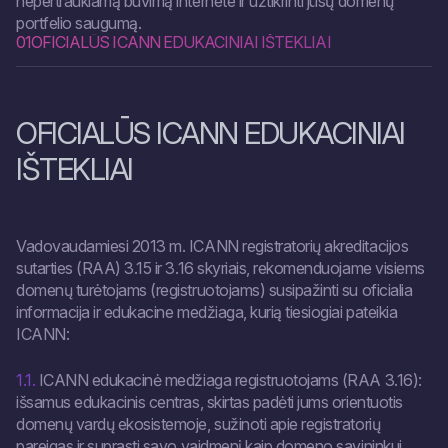
nepertraukiamą buvimą internete ir užtikrinti jūsų domenų
portfelio saugumą.
01
OFICIALŪS ICANN EDUKACINIAI IŠTEKLIAI
OFICIALŪS ICANN EDUKACINIAI
IŠTEKLIAI
Vadovaudamiesi 2013 m. ICANN registratorių akreditacijos
sutarties (RAA) 3.15 ir 3.16 skyriais, rekomenduojame visiems
domenų turėtojams (registruotojams) susipažinti su oficialia
informacija ir edukacine medžiaga, kurią tiesiogiai pateikia
ICANN:
1.1.
ICANN edukacinė medžiaga registruotojams (RAA 3.16):
išsamus edukacinis centras, skirtas padėti jums orientuotis
domenų vardų ekosistemoje, sužinoti apie registratorių
pareigas ir suprasti savo vaidmenį kaip domeno savininkui.