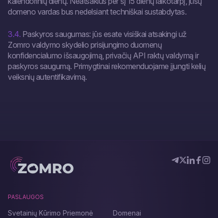
kalendorinių dienų. Neatsakius per šį 15 dienų laikotarpį, jūsų
domeno vardas bus nedelsiant techniškai sustabdytas.
3.4.
Paskyros saugumas: jūs esate visiškai atsakingi už
Zomro valdymo skydelio prisijungimo duomenų
konfidencialumo išsaugojimą, privačių API raktų valdymą ir
paskyros saugumą. Primygtinai rekomenduojame įjungti kelių
veiksnių autentifikavimą.
PASLAUGOS
Svetainių Kūrimo Priemonė
Domenai