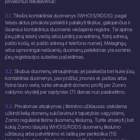
privalomus reikalavimus:
3.1.
Tikslūs kontaktiniai duomenys (WHOIS/RDDS): pagal
teisės aktus privalote pateikti ir palaikyti tikslius, galiojančius ir
išsamius kontaktinius duomenis viešajame registre. Tai apima
jūsų pilną teisinį vardą arba juridinį pavadinimą, fizinį adresą,
pašto kodą, el. pašto adresą ir telefono numerį. Melagingų
arba sąmoningai neišsamių duomenų pateikimas yra esminis
jūsų registracijos sutarties pažeidimas.
3.2.
Skubus duomenų atnaujinimas: jei pasikeičia bet kurie jūsų
kontaktiniai duomenys, pavyzdžiui, įmonės el. paštas arba
fizinė biuro vieta, turite atnaujinti domeno profilį per Zomro
valdymo skydelį per septynias (7) dienas nuo pasikeitimo.
3.3.
Privalomas atsakymas į tikrinimo užklausas: siekdama
užkirsti kelią domenų sukčiavimui ir tapatybės vagystėms,
Zomro reguliariai tikrina duomenų tikslumą. Turite atsakyti į bet
kokią Zomro išsiųstą WHOIS/RDDS duomenų tikslumo
užklausą arba patvirtinimo el. laišką per penkiolika (15)