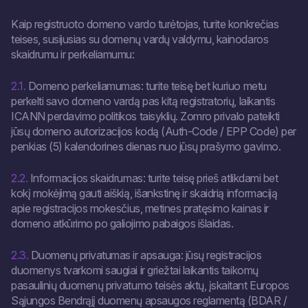
Kaip registruoto domeno vardo turėtojas, turite konkrečias
teises, susijusias su domenų vardų valdymu, kainodaros
skaidrumu ir perkeliamumu:
2.1.
Domeno perkeliamumas: turite teisę bet kuriuo metu
perkelti savo domeno vardą pas kitą registratorių, laikantis
ICANN perdavimo politikos taisyklių. Zomro privalo pateikti
jūsų domeno autorizacijos kodą (Auth-Code / EPP Code) per
penkias (5) kalendorines dienas nuo jūsų prašymo gavimo.
2.2.
Informacijos skaidrumas: turite teisę prieš atlikdami bet
kokį mokėjimą gauti aiškią, išankstinę ir skaidrią informaciją
apie registracijos mokesčius, metines pratęsimo kainas ir
domeno atkūrimo po galiojimo pabaigos išlaidas.
2.3.
Duomenų privatumas ir apsauga: jūsų registracijos
duomenys tvarkomi saugiai ir griežtai laikantis taikomų
pasaulinių duomenų privatumo teisės aktų, įskaitant Europos
Sąjungos Bendrąjį duomenų apsaugos reglamentą (BDAR /