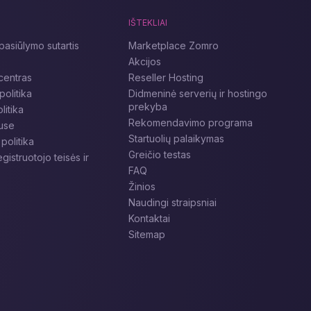
IŠTEKLIAI
pasiūlymo sutartis
Marketplace Zomro
Akcijos
entras
Reseller Hosting
politika
Didmeninė serverių ir hostingo
prekyba
litika
Rekomendavimo programa
use
Startuolių palaikymas
politika
Greičio testas
istruotojo teisės ir
FAQ
Žinios
Naudingi straipsniai
Kontaktai
Sitemap