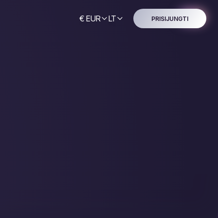
€ EUR
LT
PRISIJUNGTI