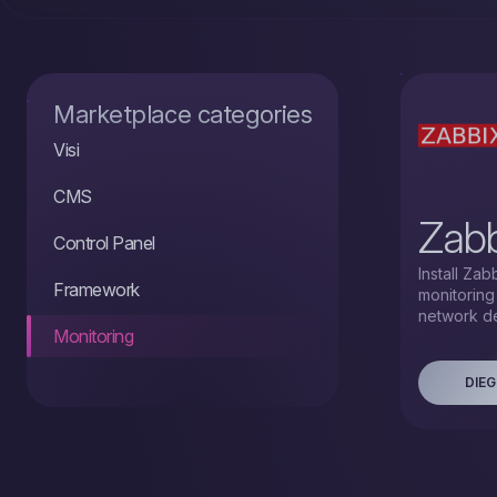
Marketplace categories
Visi
CMS
Zabb
Control Panel
Install Za
Framework
monitoring
network de
Monitoring
DIEG