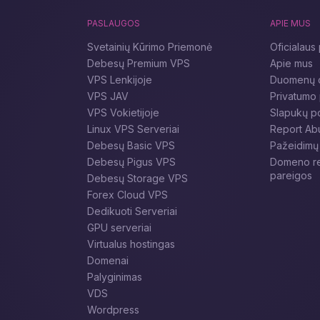
Zabbix, Prometheus ir Grafana stebėsenos privalumai
PASLAUGOS
APIE MUS
Zabbix: Stebėsenos sistema, realiu laiku pateikianti
informaciją apie serverių, programų ir tinklo įrenginių
Svetainių Kūrimo Priemonė
Oficialaus 
būklę. Tinka dideliems projektams ir leidžia detaliai
Debesų Premium VPS
Apie mus
sukonfigūruoti įspėjimus bei pranešimus.
VPS Lenkijoje
Duomenų c
Prometheus: Stebėsenos ir metrikų surinkimo įrankis,
VPS JAV
Privatumo 
idealiai tinkantis dinaminėms ir konteinerinėms
VPS Vokietijoje
Slapukų po
programoms. Puikiai veikia su Kubernetes ir kitomis
Linux VPS Serveriai
Report Ab
moderniomis architektūromis.
Debesų Basic VPS
Pažeidimų 
Grafana: Populiari duomenų vizualizavimo platforma,
Debesų Pigus VPS
Domeno reg
kuri integruoja Zabbix ir Prometheus metrikas į
pareigos
Debesų Storage VPS
patogias ir suprantamas diagramas bei stebėsenos
Forex Cloud VPS
skydelius.
Dedikuoti Serveriai
Serverių nuoma stebėsenai
GPU serveriai
Jei reikia efektyviai sukonfigūruoti serverių stebėseną su
Virtualus hostingas
Zabbix, Prometheus ir Grafana, serverių nuoma iš Zomro –
Domenai
puikus pasirinkimas.
Palyginimas
VPS nuomos privalumai:
VDS
Pilna kontrolė: Serverio konfigūracija pagal jūsų
Wordpress
poreikius.