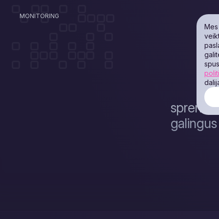
MONITORING
Mes 
veik
pasl
gali
spus
polit
dali
sprendim
galingus