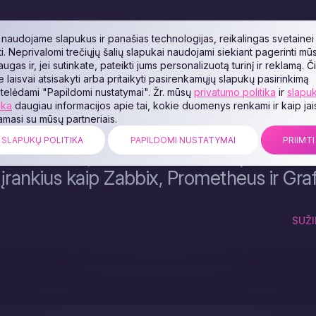
naudojame slapukus ir panašias technologijas, reikalingas svetainei
ti. Neprivalomi trečiųjų šalių slapukai naudojami siekiant pagerinti mū
augas ir, jei sutinkate, pateikti jums personalizuotą turinį ir reklamą. Č
te laisvai atsisakyti arba pritaikyti pasirenkamųjų slapukų pasirinkimą
telėdami "Papildomi nustatymai". Žr. mūsų
privatumo politika
ir
slapu
ika
daugiau informacijos apie tai, kokie duomenys renkami ir kaip jai
jamasi su mūsų partneriais.
Monitoring prekyvietėje siūlome efek
SLAPUKŲ POLITIKA
PAPILDOMI NUSTATYMAI
PRIIMTI
us serverių stebėsenai, naudojant tokiu
 įrankius kaip Zabbix, Prometheus ir Gra
SUŽI
Stebėsena – tai procesas, kurio metu sekama ir
analizuojama serverių, programų bei tinklo įrenginių būklė,
siekiant užtikrinti jų stabilų veikimą ir greitai nustatyti
problemas. Šios sistemos užtikrina jūsų internetinės
programos stabilų darbą ir aukštą našumą. Stebėsena
padeda išvengti sutrikimų, pagerinti saugumą ir optimizuoti
išteklius.