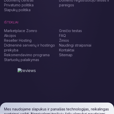
Duomenų centras
Domeno registruotojo teisės ir
Privatumo politika
pareigos
Slapukų politika
IŠTEKLIAI
Marketplace Zomro
Greičio testas
Akcijos
FAQ
Reseller Hosting
Žinios
Didmeninė serverių ir hostingo
Naudingi straipsniai
prekyba
Kontaktai
Rekomendavimo programa
Sitemap
Startuolių palaikymas
Mes naudojame slapukus ir panašias technologijas, reikalingas
svetainei veikti. Neprivalomi trečiųjų šalių slapukai naudojami