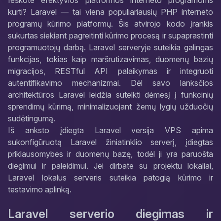
Ieškote efektyvios platformos interneto programoms
kurti? Laravel — tai viena populiariausių PHP interneto
programų kūrimo platformų. Šis atvirojo kodo įrankis
sukurtas siekiant pagreitinti kūrimo procesą ir supaprastinti
programuotojų darbą. Laravel serveryje suteikia galingas
funkcijas, tokias kaip maršrutizavimas, duomenų bazių
migracijos, RESTful API palaikymas ir integruoti
autentifikavimo mechanizmai. Dėl savo lanksčios
architektūros Laravel leidžia sutelkti dėmesį į funkcinių
sprendimų kūrimą, minimalizuojant žemų lygių užduočių
sudėtingumą.
Iš anksto įdiegta Laravel versija VPS apima
sukonfigūruotą Laravel žiniatinklio serverį, įdiegtas
priklausomybes ir duomenų bazę, todėl ji yra paruošta
diegimui ir paleidimui. Jei dirbate su projektu lokaliai,
Laravel lokalus serveris suteikia patogią kūrimo ir
testavimo aplinką.
Laravel serverio diegimas ir