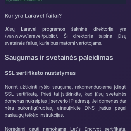
Kur yra Laravel failai?
Jūsų Laravel programos šakninė direktorija yra
/var/www/laravel/public/. Ši direktorija talpina jūsų
svetainės failus, kurie bus matomi vartotojams.
Saugumas ir svetainės paleidimas
SSL sertifikato nustatymas
Norint užtikrinti ryšio saugumą, rekomenduojama įdiegti
SSL sertifikatą. Prieš tai įsitikinkite, kad jūsų svetainės
domenas nukreiptas į serverio IP adresą. Jei domenas dar
nėra sukonfigūruotas, atnaujinkite DNS įrašus pagal
paslaugų teikėjo instrukcijas.
Norėdami gauti nemokamą Let's Encrypt sertifikatą,