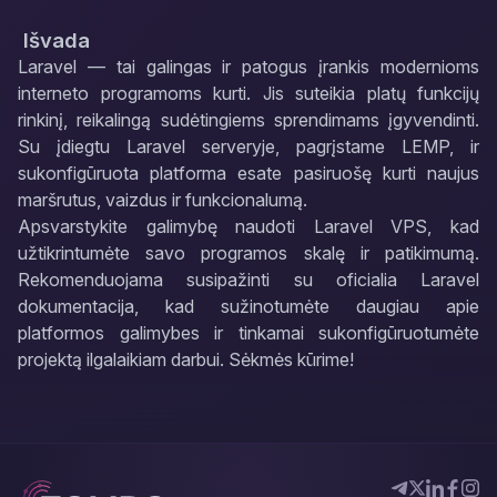
Išvada
Laravel — tai galingas ir patogus įrankis modernioms
interneto programoms kurti. Jis suteikia platų funkcijų
rinkinį, reikalingą sudėtingiems sprendimams įgyvendinti.
Su įdiegtu Laravel serveryje, pagrįstame LEMP, ir
sukonfigūruota platforma esate pasiruošę kurti naujus
maršrutus, vaizdus ir funkcionalumą.
Apsvarstykite galimybę naudoti Laravel VPS, kad
užtikrintumėte savo programos skalę ir patikimumą.
Rekomenduojama susipažinti su oficialia Laravel
dokumentacija, kad sužinotumėte daugiau apie
platformos galimybes ir tinkamai sukonfigūruotumėte
projektą ilgalaikiam darbui. Sėkmės kūrime!