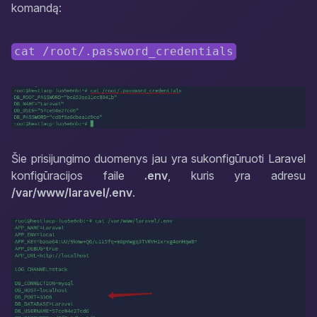
komandą:
cat /root/.password_credentials
Šie prisijungimo duomenys jau yra sukonfigūruoti Laravel
konfigūracijos faile
.env
, kuris yra adresu
/var/www/laravel/.env
.