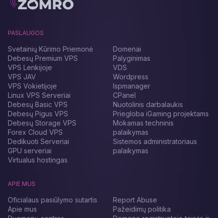
PASLAUGOS
Svetainių Kūrimo Priemonė
Domenai
Debesų Premium VPS
Palyginimas
VPS Lenkijoje
VDS
VPS JAV
Wordpress
VPS Vokietijoje
Ispmanager
Linux VPS Serveriai
CPanel
Debesų Basic VPS
Nuotolinis darbalaukis
Debesų Pigus VPS
Priegloba iGaming projektams
Debesų Storage VPS
Mokamas techninis
Forex Cloud VPS
palaikymas
Dedikuoti Serveriai
Sistemos administratoriaus
GPU serveriai
palaikymas
Virtualus hostingas
APIE MUS
Oficialaus pasiūlymo sutartis
Report Abuse
Apie mus
Pažeidimų politika