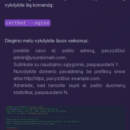
vykdykite šią komandą:
certbot --nginx
Diegimo metu vykdykite šiuos veiksmus:
Įveskite savo el. pašto adresą, pavyzdžiui:
admin@yourdomain.com.
Sutinkate su naudojimo sąlygomis, paspausdami Y.
Nurodykite domeno pavadinimą be prefiksų www
arba http/https, pavyzdžiui: example.com.
Atminkite, kad nenorite siųsti el. pašto duomenų
statistikai, paspausdami N.