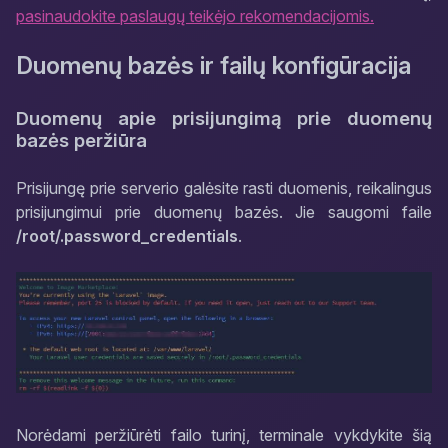
pasinaudokite paslaugų teikėjo rekomendacijomis.
Duomenų bazės ir failų konfigūracija
Duomenų apie prisijungimą prie duomenų
bazės peržiūra
Prisijungę prie serverio galėsite rasti duomenis, reikalingus
prisijungimui prie duomenų bazės. Jie saugomi faile
/root/.password_credentials
.
Norėdami peržiūrėti failo turinį, terminale vykdykite šią