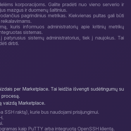
lėms korporacijoms. Galite pradėti nuo vieno serverio ir
aujus mazgus ir duomenų šaltinius.
 rodančius pagrindinius metrikas. Kiekvienas pultas gali būti
 reikalavimams.
mą, kuris informuos administratorių apie kritinių metrikų
 integruotas sistemas.
į patyrusius sistemų administratorius, tiek į naujokus. Tai
ti dirbti.
izdais per Marketplace. Tai leidžia išvengti sudėtingumų su
o procesą.
mą vaizdą Marketplace.
a SSH raktą), kurie bus naudojami prisijungimui.
H.
i.
gramas kaip PuTTY arba integruotą OpenSSH klientą.