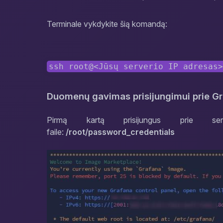
Terminale vykdykite šią komandą:
ssh root@<Jūsų serverio IP adresas
Duomenų gavimas prisijungimui prie G
Pirmą kartą prisijungus prie server
faile:
/root/password_credentials