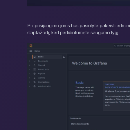
Po prisijungimo jums bus pasiūlyta pakeisti admi
slaptažodį, kad padidintumėte saugumo lygį.