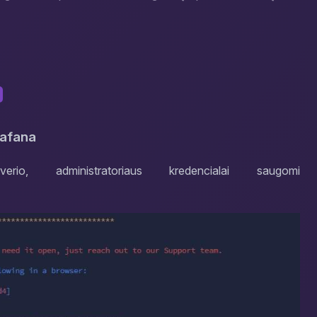
>
rafana
io, administratoriaus kredencialai saugomi