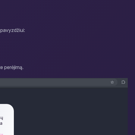
, pavyzdžiui:
te perėjimą.
sų
ia
kų