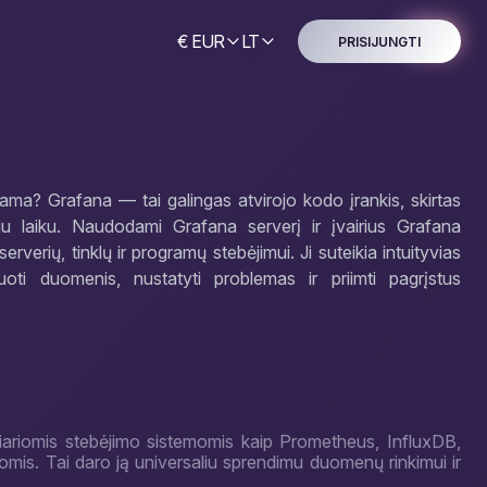
€ EUR
LT
PRISIJUNGTI
jama? Grafana — tai galingas atvirojo kodo įrankis, skirtas
oju laiku. Naudodami Grafana serverį ir įvairius Grafana
serverių, tinklų ir programų stebėjimui. Ji suteikia intuityvias
tuoti duomenis, nustatyti problemas ir priimti pagrįstus
liariomis stebėjimo sistemomis kaip Prometheus, InfluxDB,
omis. Tai daro ją universaliu sprendimu duomenų rinkimui ir