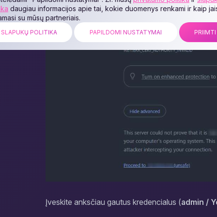
ika
daugiau informacijos apie tai, kokie duomenys renkami ir kaip jai
jamasi su mūsų partneriais.
SLAPUKŲ POLITIKA
PAPILDOMI NUSTATYMAI
PRIIMTI
Įveskite anksčiau gautus kredencialus (
admin / 