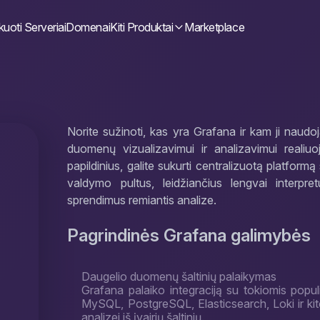
uoti Serveriai
Domenai
Kiti Produktai
Marketplace
Norite sužinoti, kas yra Grafana ir kam ji naudo
duomenų vizualizavimui ir analizavimui realiu
papildinius, galite sukurti centralizuotą platformą 
valdymo pultus, leidžiančius lengvai interpre
sprendimus remiantis analize.
Pagrindinės Grafana galimybės
Daugelio duomenų šaltinių palaikymas
Grafana palaiko integraciją su tokiomis popu
MySQL, PostgreSQL, Elasticsearch, Loki ir kit
analizei iš įvairių šaltinių.