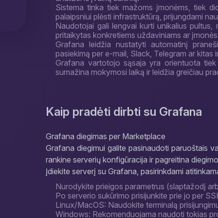
Sistema tinka tiek mažoms įmonėms, tiek dide
palaipsniui plėsti infrastruktūrą, prijungdami n
Naudotojai gali lengvai kurti unikalius pultus,
pritaikytas konkretiems uždaviniams ar įmonės
Grafana leidžia nustatyti automatinį praneši
pasiekimą per e-mail, Slack, Telegram ar kitas
Grafana vartotojo sąsaja yra orientuota tiek 
sumažina mokymosi laiką ir leidžia greičiau pradė
Kaip pradėti dirbti su Grafana
Grafana diegimas per Marketplace
Grafana diegimui galite pasinaudoti paruoštais va
rankine serverių konfigūracija ir pagreitina diegim
Įdiekite serverį su Grafana, pasirinkdami atitinka
Nurodykite prieigos parametrus (slaptažodį arb
Po serverio sukūrimo prisijunkite prie jo per SS
Linux/MacOS: Naudokite terminalą prisijungimu
Windows: Rekomenduojama naudoti tokias pro