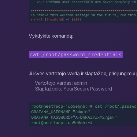
Vykdykite komandą:
cat /root/password_credentials
Ji išves vartotojo vardą ir slaptažodį prisijungimu
Vartotojo vardas: admin
Slaptažodis: YourSecurePassword