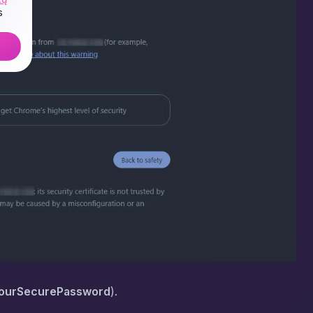
s
YourSecurePassword
).