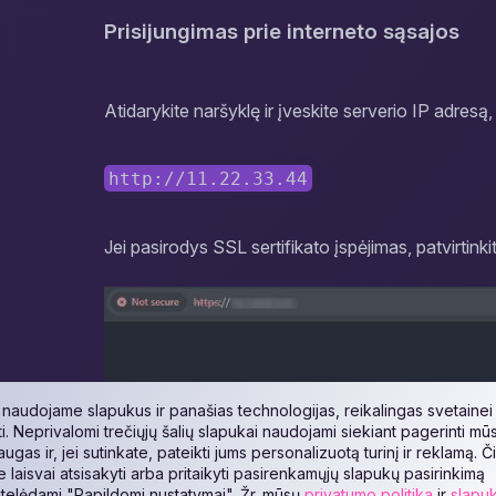
Prisijungimas prie interneto sąsajos
Atidarykite naršyklę ir įveskite serverio IP adresą
http://11.22.33.44
Jei pasirodys SSL sertifikato įspėjimas, patvirtinki
naudojame slapukus ir panašias technologijas, reikalingas svetainei
ti. Neprivalomi trečiųjų šalių slapukai naudojami siekiant pagerinti mū
augas ir, jei sutinkate, pateikti jums personalizuotą turinį ir reklamą. Č
te laisvai atsisakyti arba pritaikyti pasirenkamųjų slapukų pasirinkimą
telėdami "Papildomi nustatymai". Žr. mūsų
privatumo politika
ir
slapu