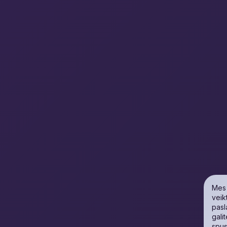
Mes 
veik
pasl
gali
spus