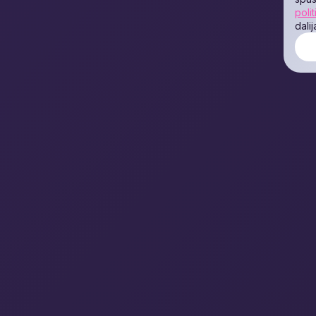
polit
dali