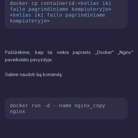
docker cp containerid:
<
kelias
iki
failo
pagrindiniame
kompiuteryje
>
<
kelias
iki
failo
pagrindiniame
kompiuteryje
>
Pažiūrėkime, kaip tai veikia paprasto „Docker“ „Nginx“
paveikslėlio pavyzdyje.
Galime naudoti šią komandą:
docker run -d 
--name
 nginx_copy 