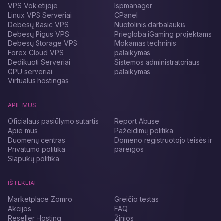
VPS Vokietijoje
Ispmanager
Linux VPS Serveriai
CPanel
Debesų Basic VPS
Nuotolinis darbalaukis
Debesų Pigus VPS
Priegloba iGaming projektams
Debesų Storage VPS
Mokamas techninis
Forex Cloud VPS
palaikymas
Dedikuoti Serveriai
Sistemos administratoriaus
GPU serveriai
palaikymas
Virtualus hostingas
APIE MUS
Oficialaus pasiūlymo sutartis
Report Abuse
Apie mus
Pažeidimų politika
Duomenų centras
Domeno registruotojo teisės ir
Privatumo politika
pareigos
Slapukų politika
IŠTEKLIAI
Marketplace Zomro
Greičio testas
Akcijos
FAQ
Reseller Hosting
Žinios