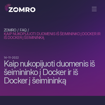
ZOMRO
FAQ
KAIP NUKOPIJUOTI DUOMENIS IŠ ŠEIMININKO Į DOCKER IR
IŠ DOCKER Į ŠEIMININKĄ
14-11-2022
Kaip nukopijuoti duomenis iš
šeimininko į Docker ir iš
Docker į šeimininką