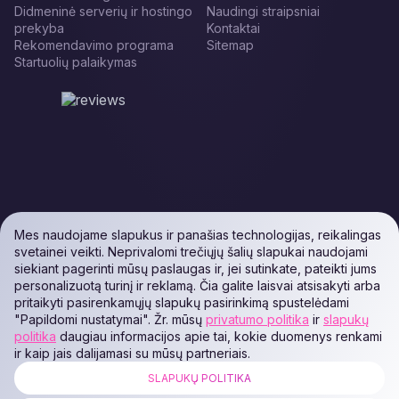
Didmeninė serverių ir hostingo
Naudingi straipsniai
prekyba
Kontaktai
Rekomendavimo programa
Sitemap
Startuolių palaikymas
Mes naudojame slapukus ir panašias technologijas, reikalingas
svetainei veikti. Neprivalomi trečiųjų šalių slapukai naudojami
siekiant pagerinti mūsų paslaugas ir, jei sutinkate, pateikti jums
personalizuotą turinį ir reklamą. Čia galite laisvai atsisakyti arba
pritaikyti pasirenkamųjų slapukų pasirinkimą spustelėdami
"Papildomi nustatymai". Žr. mūsų
privatumo politika
ir
slapukų
politika
daugiau informacijos apie tai, kokie duomenys renkami
ir kaip jais dalijamasi su mūsų partneriais.
SLAPUKŲ POLITIKA
ALL RIGHTS RESERVED. Podaon SIA (Id: 40103450338) & WEEM TECH