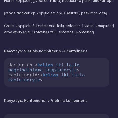
Norint kopijuoti į „Docker“ ir iš jo, naudosime įrankį
docker cp
.
Įrankis
docker cp
kopijuoja turinį iš šaltinio į paskirties vietą.
Galite kopijuoti iš konteinerio failų sistemos į vietinį kompiuterį
arba atvirkščiai, iš vietinės failų sistemos į konteinerį.
Pavyzdys:
Vietinis kompiuteris -> Konteineris
docker cp 
<
kelias
iki
failo
pagrindiniame
kompiuteryje
>
containerid:
<
kelias
iki
failo
konteineryje
>
Pavyzdys: Konteineris -> Vietinis kompiuteris