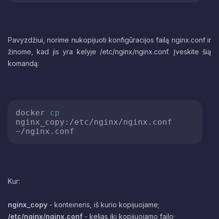
Pavyzdžiui, norime nukopijuoti konfigūracijos failą nginx.conf ir
žinome, kad jis yra kelyje /etc/nginx/nginx.conf. Įveskite šią
komandą:
docker 
cp
nginx_copy:/etc/nginx/nginx.conf 
Kur:
nginx_copy
- konteineris, iš kurio kopijuojame;
/etc/nginx/nginx.conf
- kelias iki kopijuojamo failo;