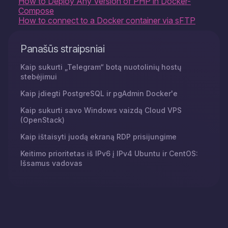
How to Deploy Any Version of PHP in Docker-
Compose
How to connect to a Docker container via sFTP
Panašūs straipsniai
Kaip sukurti „Telegram“ botą nuotolinių hostų
stebėjimui
Kaip įdiegti PostgreSQL ir pgAdmin Docker'e
Kaip sukurti savo Windows vaizdą Cloud VPS
(OpenStack)
Kaip ištaisyti juodą ekraną RDP prisijungime
Keitimo prioritetas iš IPv6 į IPv4 Ubuntu ir CentOS:
Išsamus vadovas