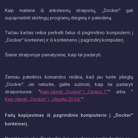
Kaip matėme iš ankstesnių straipsnių, „Docker“ gali
supaprastinti skirtingų programų diegimą ir paleidimą.
Tačiau kartais reikia perkelti failus iš pagrindinio kompiuterio į
„Docker“ konteinerį ir iš konteinerio į pagrindinį kompiuterį.
Šiame straipsnyje pamatysime, kaip tai padaryti.
Žemiau pateiktos komandos reiškia, kad jau turite įdiegtą
„Docker“. Jei neturite, galite sužinoti, kaip tai padaryti
straipsniuose: "
Kaip įdiegti „Docker“ į „Centos 7“
" arba "
Kaip įdiegti „Docker“ į „Ubuntu 20.04“
".
Failų kopijavimas iš pagrindinio kompiuterio į „Docker“
konteinerį.