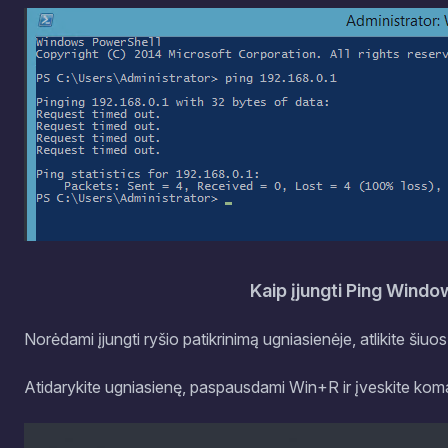
Kaip įjungti Ping Windo
Norėdami įjungti ryšio patikrinimą ugniasienėje, atlikite šiuo
Atidarykite ugniasienę, paspausdami Win+R ir įveskite ko