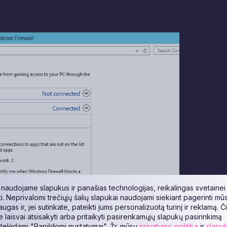
naudojame slapukus ir panašias technologijas, reikalingas svetainei
ti. Neprivalomi trečiųjų šalių slapukai naudojami siekiant pagerinti mū
augas ir, jei sutinkate, pateikti jums personalizuotą turinį ir reklamą. Č
te laisvai atsisakyti arba pritaikyti pasirenkamųjų slapukų pasirinkimą
telėdami "Papildomi nustatymai". Žr. mūsų
privatumo politika
ir
slapu