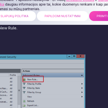
ika
daugiau informacijos apie tai, kokie duomenys renkami ir kaip jai
jamasi su mūsų partneriais.
SLAPUKŲ POLITIKA
PAPILDOMI NUSTATYMAI
PRIIMTI
New Rule
.