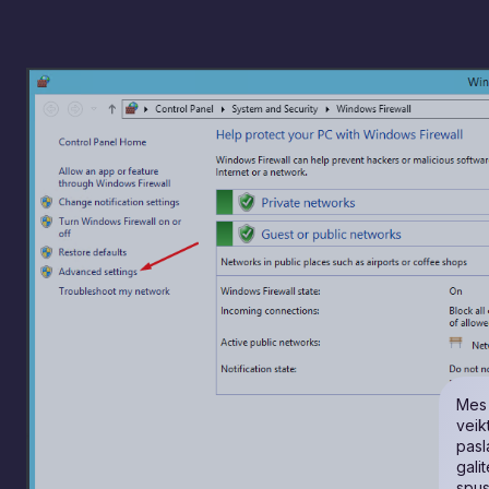
Mes 
veik
pasl
gali
spus