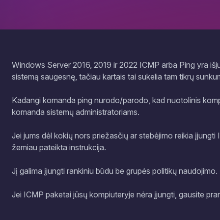
Windows Server 2016, 2019 ir 2022 ICMP arba Ping yra išj
sistemą saugesnę, tačiau kartais tai sukelia tam tikrų sunk
Kadangi komanda ping nurodo/parodo, kad nuotolinis kompiute
komanda sistemų administratoriams.
Jei jums dėl kokių nors priežasčių ar stebėjimo reikia įjungt
žemiau pateikta instrukcija.
Jį galima įjungti rankiniu būdu be grupės politikų naudojimo.
Jei ICMP paketai jūsų kompiuteryje nėra įjungti, gausite pran