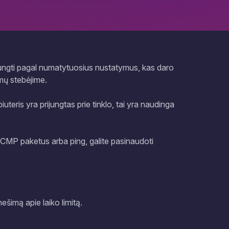
ungti pagal numatytuosius nustatymus, kas daro
umų stebėjime.
ris yra prijungtas prie tinklo, tai yra naudinga
i ICMP paketus arba ping, galite pasinaudoti
ešimą apie laiko limitą.