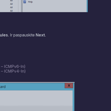
ules
. Ir paspauskite
Next
.
t – ICMPv6-In)
t – ICMPv4-In)