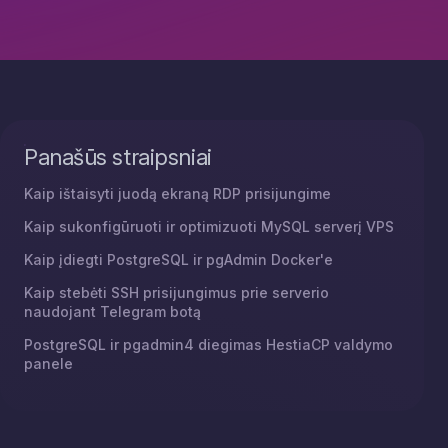
Panašūs straipsniai
Kaip ištaisyti juodą ekraną RDP prisijungime
Kaip sukonfigūruoti ir optimizuoti MySQL serverį VPS
Kaip įdiegti PostgreSQL ir pgAdmin Docker'e
Kaip stebėti SSH prisijungimus prie serverio
naudojant Telegram botą
PostgreSQL ir pgadmin4 diegimas HestiaCP valdymo
panele