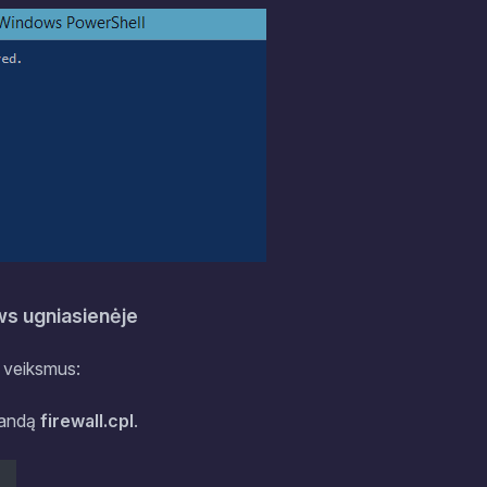
ws ugniasienėje
s veiksmus:
mandą
firewall.cpl
.