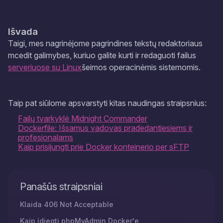
Išvada
Taigi, mes nagrinėjome pagrindines tekstų redaktoriaus
mcedit
galimybes, kuriuo galite kurti ir redaguoti failus
serveriuose su
Linux
šeimos operacinėmis sistemomis.
Taip pat siūlome apsvarstyti kitas naudingas straipsnius:​​​​​​​
Failų tvarkyklė Midnight Commander
Dockerfile: Išsamus vadovas pradedantiesiems ir
profesionalams
Kaip prisijungti prie Docker konteinerio per sFTP
Panašūs straipsniai
Klaida 406 Not Acceptable
Kaip įdiegti phpMyAdmin Docker'e