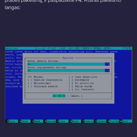
pradėti pakeitimą, ir paspauskite
F4
. Atsiras pakeitimo
langas: