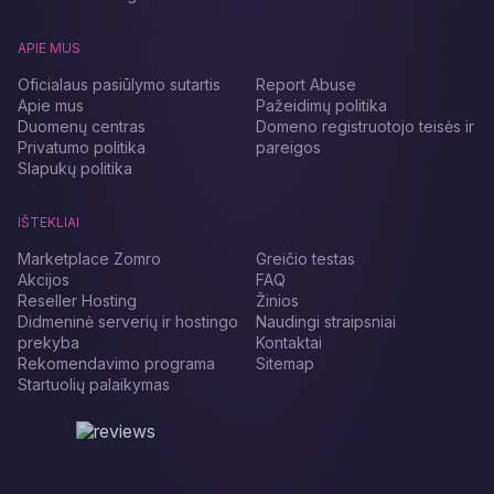
APIE MUS
Oficialaus pasiūlymo sutartis
Report Abuse
Apie mus
Pažeidimų politika
Duomenų centras
Domeno registruotojo teisės ir
Privatumo politika
pareigos
Slapukų politika
IŠTEKLIAI
Marketplace Zomro
Greičio testas
Akcijos
FAQ
Reseller Hosting
Žinios
Didmeninė serverių ir hostingo
Naudingi straipsniai
prekyba
Kontaktai
Rekomendavimo programa
Sitemap
Startuolių palaikymas