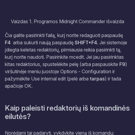
Vaizdas 1. Programos Midnight Commander išvaizda
Čia galite pasirinkti failą, kurį norite redaguoti paspaudę
F4
arba sukurti naują paspaudę
SHIFT+F4
. Jei sistemoje
įdiegta keletas redaktorių, pirmiausia reikia pasirinkti tą,
kurį norite naudoti. Pasirinkite
mcedit
. Jei jau pasirinktas
kitas redaktorius, spustelėkite pelę (arba paspauskite
F9
)
viršutinėje meniu juostoje
Options - Configuration
ir
pažymėkite
Use internal edit
(pelė arba
tarpas
) ir tada
apačioje
OK
.
Kaip paleisti redaktorių iš komandinės
eilutės?
Norėdami tai padaryti, vykdykite vieną iš komandų: