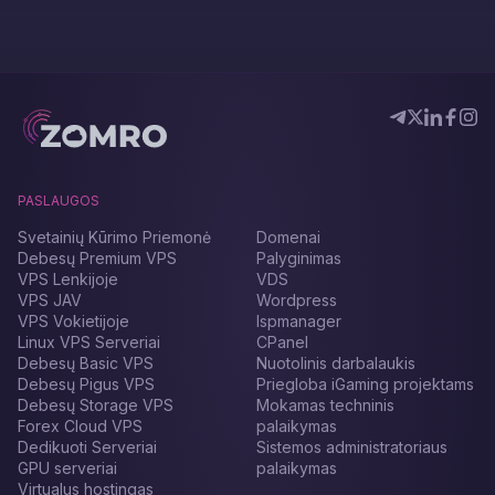
PASLAUGOS
Svetainių Kūrimo Priemonė
Domenai
Debesų Premium VPS
Palyginimas
VPS Lenkijoje
VDS
VPS JAV
Wordpress
VPS Vokietijoje
Ispmanager
Linux VPS Serveriai
CPanel
Debesų Basic VPS
Nuotolinis darbalaukis
Debesų Pigus VPS
Priegloba iGaming projektams
Debesų Storage VPS
Mokamas techninis
Forex Cloud VPS
palaikymas
Dedikuoti Serveriai
Sistemos administratoriaus
GPU serveriai
palaikymas
Virtualus hostingas