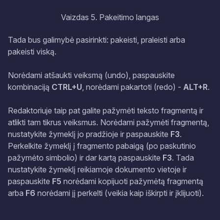
Vaizdas 5. Pakeitimo langas
Tada bus galimybė pasirinkti: pakeisti, praleisti arba
pakeisti viską.
Norėdami atšaukti veiksmą (undo), paspauskite
kombinaciją
CTRL+U
, norėdami pakartoti (redo) -
ALT+R
.
Redaktoriuje taip pat galite pažymėti teksto fragmentą ir
atlikti tam tikrus veiksmus. Norėdami pažymėti fragmentą,
nustatykite žymeklį jo pradžioje ir paspauskite
F3
.
Perkelkite žymeklį į fragmento pabaigą (po paskutinio
pažymėto simbolio) ir dar kartą paspauskite
F3
. Tada
nustatykite žymeklį reikiamoje dokumento vietoje ir
paspauskite
F5
norėdami kopijuoti pažymėtą fragmentą
arba
F6
norėdami jį perkelti (veikia kaip iškirpti ir įklijuoti).