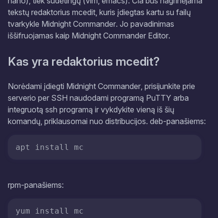
nano
), tiek sudėtingų (
vim
,
emacs
). Čia bus nagrinėjama
tekstų redaktorius
mcedit
, kuris įdiegtas kartu su failų
tvarkykle
Midnight Commander
. Jo pavadinimas
iššifruojamas kaip
Midnight Commander Editor
.
Kas yra redaktorius mcedit?
Norėdami įdiegti
Midnight Commander
, prisijunkite prie
serverio per
SSH
naudodami programą
PuTTY
arba
integruotą
ssh
programą ir vykdykite vieną iš šių
komandų, priklausomai nuo distribucijos.
deb-panašiems
:
apt install mc
rpm-panašiems
:
yum install mc