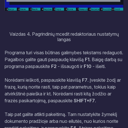
Vaizdas 4. Pagrindinių mcedit redaktoriaus nustatymų
langas
Programa turi visas būtinas galimybes tekstams redaguoti.
Pagalbos galite gauti paspaudę klavišą
F1
. Baigę darbą su
programa paspauskite
F2
- išsaugoti ir
F10
- išeiti.
Norėdami ieškoti, paspauskite klavišą
F7
. Įveskite žodį ar
frazę, kurią norite rasti, taip pat parametrus, tokius kaip
atvirkštinė paieška ir kt. Norėdami rasti kitą žodžio ar
frazės pasikartojimą, paspauskite
SHIFT+F7
.
Taip pat galite atlikti
pakeitimą
. Tam nustatykite žymeklį
dokumento pradžioje arba nuo eilutės, nuo kurios norite