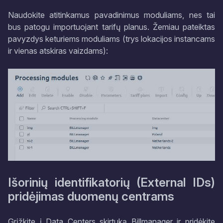
Naudokite atitinkamus pavadinimus moduliams, nes tai
bus patogu importuojant tarifų planus. Žemiau pateiktas
pavyzdys keturiems moduliams (trys lokacijos instancams
ir vienas atskiras vaizdams):
Išorinių identifikatorių (External IDs)
pridėjimas duomenų centrams
Grįžkite į Data Centers skirtuką Billmanager ir pridėkite