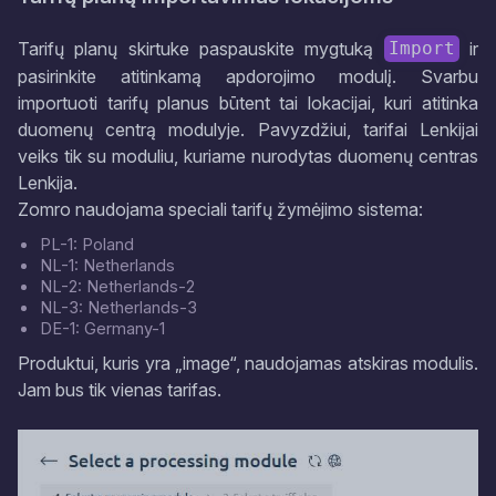
Tarifų planų skirtuke paspauskite mygtuką
ir
Import
pasirinkite atitinkamą apdorojimo modulį. Svarbu
importuoti tarifų planus būtent tai lokacijai, kuri atitinka
duomenų centrą modulyje. Pavyzdžiui, tarifai Lenkijai
veiks tik su moduliu, kuriame nurodytas duomenų centras
Lenkija.
Zomro naudojama speciali tarifų žymėjimo sistema:
PL-1: Poland
NL-1: Netherlands
NL-2: Netherlands-2
NL-3: Netherlands-3
DE-1: Germany-1
Produktui, kuris yra „image“, naudojamas atskiras modulis.
Jam bus tik vienas tarifas.