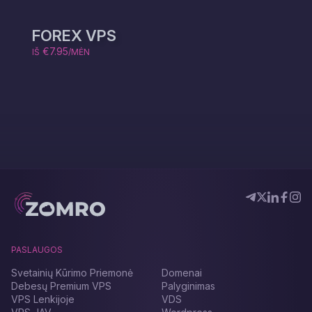
FOREX VPS
€7.95
IŠ
/MĖN
PASLAUGOS
Svetainių Kūrimo Priemonė
Domenai
Debesų Premium VPS
Palyginimas
VPS Lenkijoje
VDS