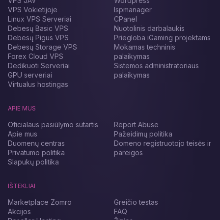
VPS JAV
Wordpress
VPS Vokietijoje
Ispmanager
Linux VPS Serveriai
CPanel
Debesų Basic VPS
Nuotolinis darbalaukis
Debesų Pigus VPS
Priegloba iGaming projektams
Debesų Storage VPS
Mokamas techninis
Forex Cloud VPS
palaikymas
Dedikuoti Serveriai
Sistemos administratoriaus
GPU serveriai
palaikymas
Virtualus hostingas
APIE MUS
Oficialaus pasiūlymo sutartis
Report Abuse
Apie mus
Pažeidimų politika
Duomenų centras
Domeno registruotojo teisės ir
Privatumo politika
pareigos
Slapukų politika
IŠTEKLIAI
Marketplace Zomro
Greičio testas
Akcijos
FAQ