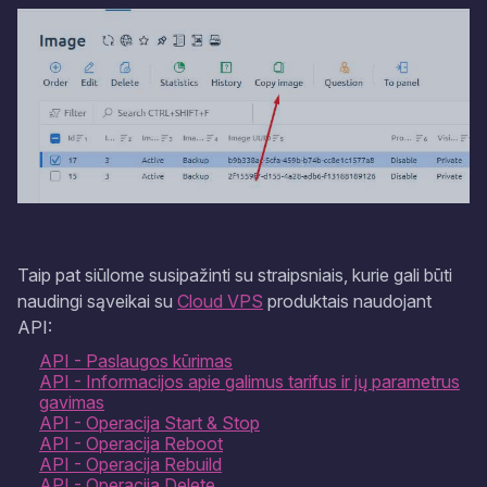
Taip pat siūlome susipažinti su straipsniais, kurie gali būti
naudingi sąveikai su
Cloud VPS
produktais naudojant
API:
API - Paslaugos kūrimas
API - Informacijos apie galimus tarifus ir jų parametrus
gavimas
API - Operacija Start & Stop
API - Operacija Reboot
API - Operacija Rebuild
API - Operacija Delete