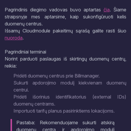
Pagrindinis diegimo vadovas buvo aptartas
čia
. Šiame
straipsnyje mes aptarsime, kaip sukonfigūruoti kelis
duomenų centrus.
Išsamų Cloudmodule pakeitimų sąrašą galite rasti šiuo
nuoroda
.
Pagrindiniai terminai
Norint parduoti paslaugas iš skirtingų duomenų centrų,
reikia:
Pridėti duomenų centrus prie Billmanager.
Sukurti apdorojimo modulį kiekvienam duomenų
centrui.
Pridėti išorinius identifikatorius (external IDs)
duomenų centrams.
Importuoti tarifų planus pasirinktiems lokacijoms.
Pastaba: Rekomenduojame sukurti atskirą
duomenų centrą ir apdorojimo modulį