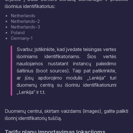
išorinius identifikatorius:
Netherlands
Netherlands-2
Netherlands-3
Poland
Germany-1
Svarbu: Įsitikinkite, kad įvedate teisingas vertes
išoriniams identifikatoriams. Šios vertės
naudojamos nustatant instancų paleidimo
šaltinius (boot sources). Taip pat patikrinkite,
ar jūsų apdorojimo modulis „Lenkija“ turi
duomenų centrą su išoriniu identifikatoriumi
„Lenkija“ ir t.t.
Duomenų centrui, skirtam vaizdams (images), galite palikti
išorinį identifikatorių tuščią.
Tarifų planų importavimas lokacijoms