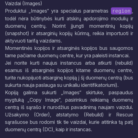
Vaizdai (Images)
Produktui „Images“ yra specialus parametras
,
region
todėl nėra būtinybės kurti atskirų apdorojimo modulių ir
duomenų centrų. Norint įjungti momentinių kopijų
(snapshot) ir atsarginių kopijų kūrimą, reikia importuoti ir
aktyvuoti tarifą vaizdams.
Momentinės kopijos ir atsarginės kopijos bus saugomos
tame pačiame duomenų centre, kur yra paleisti instancai.
Jei norite kurti naujus instancus arba atkurti (rebuild)
esamus iš atsarginės kopijos kitame duomenų centre,
turite nukopijuoti atsarginę kopiją į šį duomenų centrą (bus
sukurta nauja paslauga su unikaliu identifikatoriumi).
Kopiją galima sukurti „Images“ skirtuke, paspaudus
mygtuką „Copy Image“, pasirinkus reikiamą duomenų
centrą iš sąrašo ir nurodžius pavadinimą naujam vaizdui.
Užsakymo (Order), atstatymo (Rebuild) ir Rescue
sąrašuose bus rodomi tik tie vaizdai, kurie atitinka tą patį
duomenų centrą (DC), kaip ir instancas.