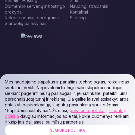
Reseller Hosting
Žinios
Didmeninė serverių ir hostingo
Naudingi straipsniai
prekyba
Kontaktai
Rekomendavimo programa
Sitemap
Startuolių palaikymas
Mes naudojame slapukus ir panašias technologijas, reikalingas
svetainei veikti. Neprivalomi trečiųjų šalių slapukai naudojami
siekiant pagerinti mūsų paslaugas ir, jei sutinkate, pateikti jums
personalizuotą turinį ir reklamą. Čia galite laisvai atsisakyti arba
pritaikyti pasirenkamųjų slapukų pasirinkimą spustelėdami
"Papildomi nustatymai". Žr. mūsų
privatumo politika
ir
slapukų
politika
daugiau informacijos apie tai, kokie duomenys renkami
ir kaip jais dalijamasi su mūsų partneriais.
SLAPUKŲ POLITIKA
ALL RIGHTS RESERVED. Podaon SIA (Id: 40103450338) & WEEM TECH