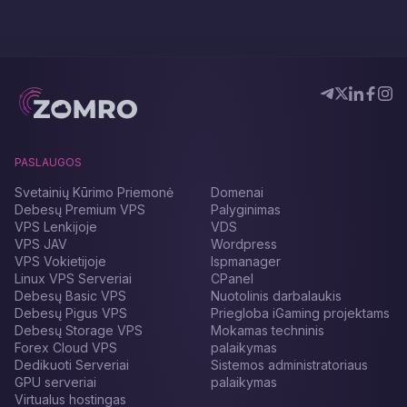
PASLAUGOS
Svetainių Kūrimo Priemonė
Domenai
Debesų Premium VPS
Palyginimas
VPS Lenkijoje
VDS
VPS JAV
Wordpress
VPS Vokietijoje
Ispmanager
Linux VPS Serveriai
CPanel
Debesų Basic VPS
Nuotolinis darbalaukis
Debesų Pigus VPS
Priegloba iGaming projektams
Debesų Storage VPS
Mokamas techninis
Forex Cloud VPS
palaikymas
Dedikuoti Serveriai
Sistemos administratoriaus
GPU serveriai
palaikymas
Virtualus hostingas