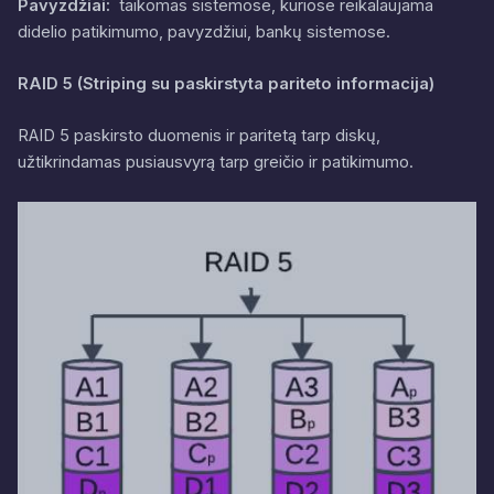
Pavyzdžiai:
taikomas sistemose, kuriose reikalaujama
didelio patikimumo, pavyzdžiui, bankų sistemose.
RAID 5 (Striping su paskirstyta pariteto informacija)
RAID 5 paskirsto duomenis ir paritetą tarp diskų,
užtikrindamas pusiausvyrą tarp greičio ir patikimumo.