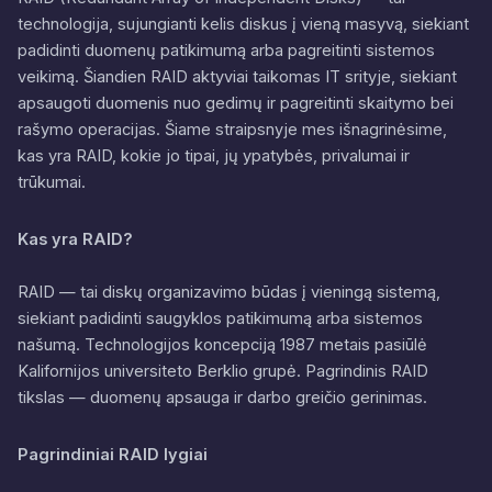
technologija, sujungianti kelis diskus į vieną masyvą, siekiant
padidinti duomenų patikimumą arba pagreitinti sistemos
veikimą. Šiandien RAID aktyviai taikomas IT srityje, siekiant
apsaugoti duomenis nuo gedimų ir pagreitinti skaitymo bei
rašymo operacijas. Šiame straipsnyje mes išnagrinėsime,
kas yra RAID, kokie jo tipai, jų ypatybės, privalumai ir
trūkumai.
Kas yra RAID?
RAID — tai diskų organizavimo būdas į vieningą sistemą,
siekiant padidinti saugyklos patikimumą arba sistemos
našumą. Technologijos koncepciją 1987 metais pasiūlė
Kalifornijos universiteto Berklio grupė. Pagrindinis RAID
tikslas — duomenų apsauga ir darbo greičio gerinimas.
Pagrindiniai RAID lygiai