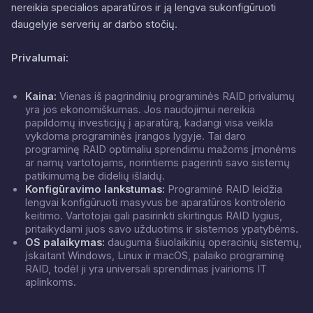
nereikia specialios aparatūros ir ją lengva sukonfigūruoti
daugelyje serverių ar darbo stočių.
Privalumai:
Kaina:
Vienas iš pagrindinių programinės RAID privalumų
yra jos ekonomiškumas. Jos naudojimui nereikia
papildomų investicijų į aparatūrą, kadangi visa veikla
vykdoma programinės įrangos lygyje. Tai daro
programinę RAID optimaliu sprendimu mažoms įmonėms
ar namų vartotojams, norintiems pagerinti savo sistemų
patikimumą be didelių išlaidų.
Konfigūravimo lankstumas:
Programinė RAID leidžia
lengvai konfigūruoti masyvus be aparatūros kontrolerio
keitimo. Vartotojai gali pasirinkti skirtingus RAID lygius,
pritaikydami juos savo užduotims ir sistemos ypatybėms.
OS palaikymas:
dauguma šiuolaikinių operacinių sistemų,
įskaitant Windows, Linux ir macOS, palaiko programinę
RAID, todėl ji yra universali sprendimas įvairioms IT
aplinkoms.