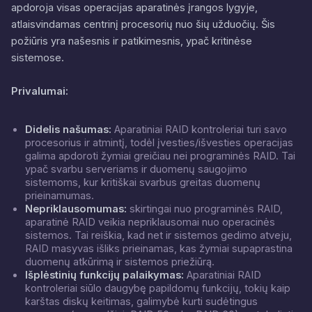
apdoroja visas operacijas aparatinės įrangos lygyje,
atlaisvindamas centrinį procesorių nuo šių užduočių. Šis
požiūris yra našesnis ir patikimesnis, ypač kritinėse
sistemose.
Privalumai:
Didelis našumas:
Aparatiniai RAID kontroleriai turi savo
procesorius ir atmintį, todėl įvesties/išvesties operacijas
galima apdoroti žymiai greičiau nei programinės RAID. Tai
ypač svarbu serveriams ir duomenų saugojimo
sistemoms, kur kritiškai svarbus greitas duomenų
prieinamumas.
Nepriklausomumas:
skirtingai nuo programinės RAID,
aparatinė RAID veikia nepriklausomai nuo operacinės
sistemos. Tai reiškia, kad net ir sistemos gedimo atveju,
RAID masyvas išliks prieinamas, kas žymiai supaprastina
duomenų atkūrimą ir sistemos priežiūrą.
Išplėstinių funkcijų palaikymas:
Aparatiniai RAID
kontroleriai siūlo daugybę papildomų funkcijų, tokių kaip
karštas diskų keitimas, galimybė kurti sudėtingus