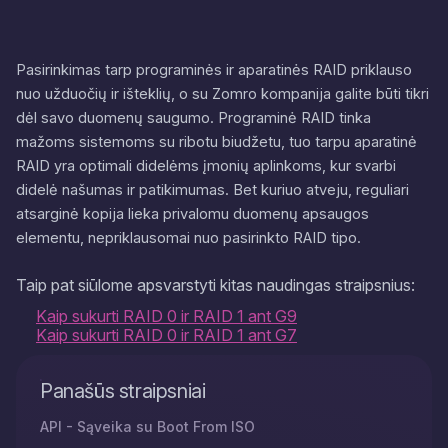
Pasirinkimas tarp programinės ir aparatinės RAID priklauso
nuo užduočių ir išteklių, o su Zomro kompanija galite būti tikri
dėl savo duomenų saugumo. Programinė RAID tinka
mažoms sistemoms su ribotu biudžetu, tuo tarpu aparatinė
RAID yra optimali didelėms įmonių aplinkoms, kur svarbi
didelė našumas ir patikimumas. Bet kuriuo atveju, reguliari
atsarginė kopija lieka privalomu duomenų apsaugos
elementu, nepriklausomai nuo pasirinkto RAID tipo.
Taip pat siūlome apsvarstyti kitas naudingas straipsnius:
Kaip sukurti RAID 0 ir RAID 1 ant G9
Kaip sukurti RAID 0 ir RAID 1 ant G7
Panašūs straipsniai
API - Sąveika su Boot From ISO