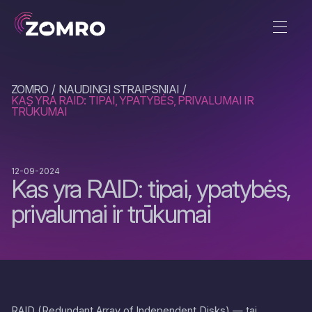
ZOMRO
NAUDINGI STRAIPSNIAI
KAS YRA RAID: TIPAI, YPATYBĖS, PRIVALUMAI IR
TRŪKUMAI
12-09-2024
Kas yra RAID: tipai, ypatybės,
privalumai ir trūkumai
RAID (Redundant Array of Independent Disks) — tai