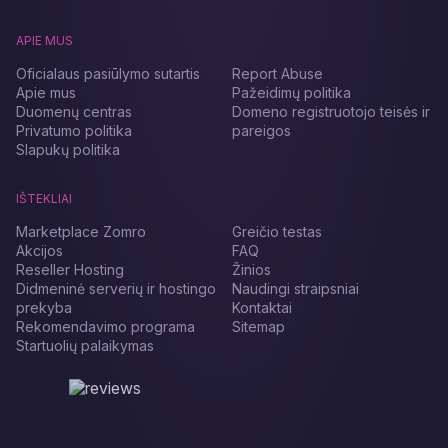
APIE MUS
Oficialaus pasiūlymo sutartis
Report Abuse
Apie mus
Pažeidimų politika
Duomenų centras
Domeno registruotojo teisės ir
Privatumo politika
pareigos
Slapukų politika
IŠTEKLIAI
Marketplace Zomro
Greičio testas
Akcijos
FAQ
Reseller Hosting
Žinios
Didmeninė serverių ir hostingo
Naudingi straipsniai
prekyba
Kontaktai
Rekomendavimo programa
Sitemap
Startuolių palaikymas