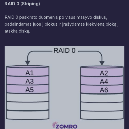
RAID 0 (Striping)
RAID 0 paskirsto duomenis po visus masyvo diskus,
padalindamas juos į blokus ir įrašydamas kiekvieną bloką į
atskirą diską.