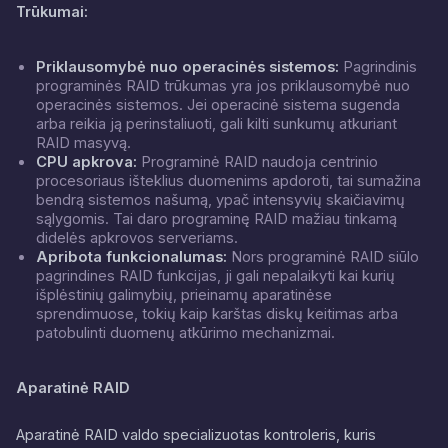
Trūkumai:
Priklausomybė nuo operacinės sistemos:
Pagrindinis
programinės RAID trūkumas yra jos priklausomybė nuo
operacinės sistemos. Jei operacinė sistema sugenda
arba reikia ją perinstaliuoti, gali kilti sunkumų atkuriant
RAID masyvą.
CPU apkrova:
Programinė RAID naudoja centrinio
procesoriaus išteklius duomenims apdoroti, tai sumažina
bendrą sistemos našumą, ypač intensyvių skaičiavimų
sąlygomis. Tai daro programinę RAID mažiau tinkamą
didelės apkrovos serveriams.
Apribota funkcionalumas:
Nors programinė RAID siūlo
pagrindines RAID funkcijas, ji gali nepalaikyti kai kurių
išplėstinių galimybių, prieinamų aparatinėse
sprendimuose, tokių kaip karštas diskų keitimas arba
patobulinti duomenų atkūrimo mechanizmai.
Aparatinė RAID
Aparatinė RAID valdo specializuotas kontroleris, kuris