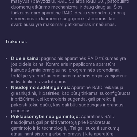
masyvus (pavyzdžiui, RAID 50 arba RAID 60), patobulinti
duomenų atkūrimo mechanizmai ir daug daugiau. Šios
funkcijos daro aparatinę RAID idealiu sprendimu įmonių
serveriams ir duomenų saugojimo sistemoms, kur
svarbiausia yra maksimali patikimumas ir našumas.
Trūkumai:
Didelė kaina:
pagrindinis aparatinės RAID trūkumas yra
jos didelė kaina. Kontroleris ir papildoma aparatūra
kainuos žymiai brangiau nei programinės sprendimai,
todėl jie yra mažiau prieinami mažoms organizacijoms ir
individualiems vartotojams.
Naudojimo sudėtingumas:
Aparatinė RAID reikalauja
gilesnių žinių ir patirties, kad būtų tinkamai sukonfigūruota
ir prižiūrima. Jei kontroleris sugenda, gali prireikti jį
pakeisti tokiu pačiu, kas gali būti sudėtingas ir brangus
procesas.
Priklausomybė nuo gamintojo:
Aparatinės RAID
naudojimas gali pririšti vartotoją prie konkretaus
gamintojo ir jo technologijų. Tai gali sukelti sunkumų
atnaujinant sistemą arba migravus į kitą aparatūrą.