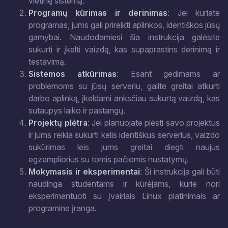
vietinę sistemą.
Programų kūrimas ir derinimas
: Jei kuriate
programas, jums gali prireikti aplinkos, identiškos jūsų
gamybai. Naudodamiesi šia instrukcija galėsite
sukurti ir įkelti vaizdą, kas supaprastins derinimą ir
testavimą.
Sistemos atkūrimas
: Esant gedimams ar
problemoms su jūsų serveriu, galite greitai atkurti
darbo aplinką, įkeldami anksčiau sukurtą vaizdą, kas
sutaupys laiko ir pastangų.
Projektų plėtra
: Jei planuojate plėsti savo projektus
ir jums reikia sukurti kelis identiškus serverius, vaizdo
sukūrimas leis jums greitai diegti naujus
egzempliorius su tomis pačiomis nustatymų.
Mokymasis ir eksperimentai
: Ši instrukcija gali būti
naudinga studentams ir kūrėjams, kurie nori
eksperimentuoti su įvairiais Linux platinimais ar
programine įranga.