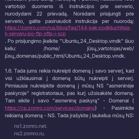
vartotojo duomenis iš instrukcijos prie serverio,
nurodydami 22 prievadą. Norėdami prisijungti prie
serverio, galite pasinaudoti instrukcija per nuorodą:
https://zomro.com/rus/blog/faq/144-kak-podkljuchitsja-
k-serveru-po-ftp-sftp-i-scp
. Po prisijungimo įkelkite "Ubuntu_24_Desktop.vmdk" šiuo
keliu: /home/ jūsų_vartotojas/web/
jūsų_domenas/public_html/Ubuntu_24_Desktop.vmdk.
1.6. Tada jums reikia nukreipti domeną į savo serverį, kad
visi užklausimai į domeną būtų nukreipti į serverį.
Pirmiausia nukreipkite domeną į mūsų NS "asmeninėje
paskyroje" registratoriaus, pas kurį užsisakėte domeną.
Tam eikite į savo "asmeninę paskyrą" - Domenai (
https://cp.zomro.com/services/domains
) - Pasirinkite
reikiamą domeną - NS. Tada įrašykite į laukelius mūsų NS:
ns1.zomro.net.
ns2.zomro.ru.