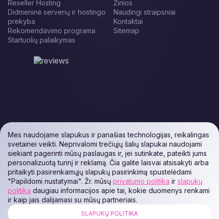
Reseller Hosting
Žinios
Didmeninė serverių ir hostingo
Naudingi straipsniai
prekyba
Kontaktai
Rekomendavimo programa
Sitemap
Startuolių palaikymas
Mes naudojame slapukus ir panašias technologijas, reikalingas
svetainei veikti. Neprivalomi trečiųjų šalių slapukai naudojami
siekiant pagerinti mūsų paslaugas ir, jei sutinkate, pateikti jums
personalizuotą turinį ir reklamą. Čia galite laisvai atsisakyti arba
pritaikyti pasirenkamųjų slapukų pasirinkimą spustelėdami
"Papildomi nustatymai". Žr. mūsų
privatumo politika
ir
slapukų
politika
daugiau informacijos apie tai, kokie duomenys renkami
ir kaip jais dalijamasi su mūsų partneriais.
SLAPUKŲ POLITIKA