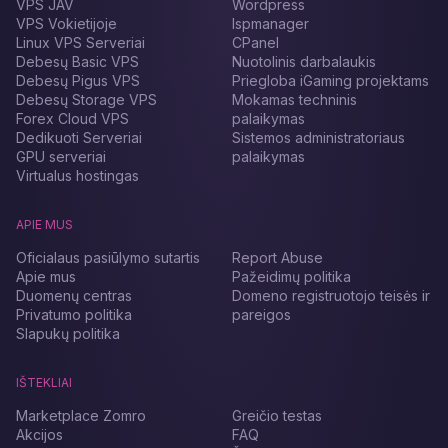
VPS JAV
Wordpress
VPS Vokietijoje
Ispmanager
Linux VPS Serveriai
CPanel
Debesų Basic VPS
Nuotolinis darbalaukis
Debesų Pigus VPS
Priegloba iGaming projektams
Debesų Storage VPS
Mokamas techninis
Forex Cloud VPS
palaikymas
Dedikuoti Serveriai
Sistemos administratoriaus
GPU serveriai
palaikymas
Virtualus hostingas
APIE MUS
Oficialaus pasiūlymo sutartis
Report Abuse
Apie mus
Pažeidimų politika
Duomenų centras
Domeno registruotojo teisės ir
Privatumo politika
pareigos
Slapukų politika
IŠTEKLIAI
Marketplace Zomro
Greičio testas
Akcijos
FAQ