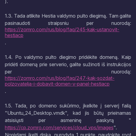
).
1.3. Tada atlikite Hestia valdymo pulto diegimą. Tam galite
pasinaudoti straipsniu per nuorodą:
https://zomro.com/rus/blog/faq/245-kak-ustanovit-
hestiacp
.
1.4. Po valdymo pulto diegimo pridėkite domeną. Kaip
pridėti domeną prie serverio, galite sužinoti iš instrukcijos
per nuorodą:
https://zomro.com/rus/blog/faq/247-kak-sozdat-
polzovatelja-i-dobavit-domen-v-panel-hestiacp
.
1.5. Tada, po domeno sukūrimo, įkelkite į serverį failą
"Ubuntu_24_Desktop.vmdk", kad jis būtų prieinamas
atsisiųsti per asmeninę paskyrą "
https://cp.zomro.com/services/cloud_vps/images
".
Norėdami įkelti diską, nurodytą 1 punkte, naudokite root