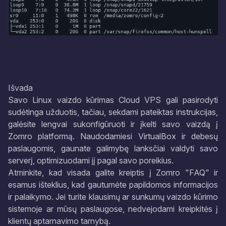
Išvada
Savo Linux vaizdo kūrimas Cloud VPS gali pasirodyti
sudėtinga užduotis, tačiau, sekdami pateiktas instrukcijas,
galėsite lengvai sukonfigūruoti ir įkelti savo vaizdą į
Zomro platformą. Naudodamiesi VirtualBox ir debesų
paslaugomis, gaunate galimybę lanksčiai valdyti savo
serverį, optimizuodami jį pagal savo poreikius.
Atminkite, kad visada galite kreiptis į Zomro "FAQ" ir
esamus išteklius, kad gautumėte papildomos informacijos
ir palaikymo. Jei turite klausimų ar sunkumų vaizdo kūrimo
sistemoje ar mūsų paslaugose, nedvejodami kreipkitės į
klientų aptarnavimo tarnybą.