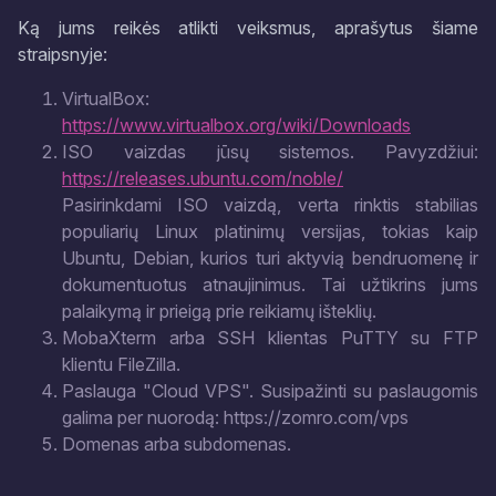
Ką jums reikės atlikti veiksmus, aprašytus šiame
straipsnyje:
VirtualBox:
https://www.virtualbox.org/wiki/Downloads
ISO vaizdas jūsų sistemos. Pavyzdžiui:
https://releases.ubuntu.com/noble/
Pasirinkdami ISO vaizdą, verta rinktis stabilias
populiarių Linux platinimų versijas, tokias kaip
Ubuntu, Debian, kurios turi aktyvią bendruomenę ir
dokumentuotus atnaujinimus. Tai užtikrins jums
palaikymą ir prieigą prie reikiamų išteklių.
MobaXterm arba SSH klientas PuTTY su FTP
klientu FileZilla.
Paslauga "Cloud VPS". Susipažinti su paslaugomis
galima per nuorodą: https://zomro.com/vps
Domenas arba subdomenas.