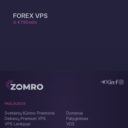
FOREX VPS
€7.95
IŠ
/MĖN
PASLAUGOS
Svetainių Kūrimo Priemonė
Domenai
Debesų Premium VPS
Palyginimas
VPS Lenkijoje
VDS