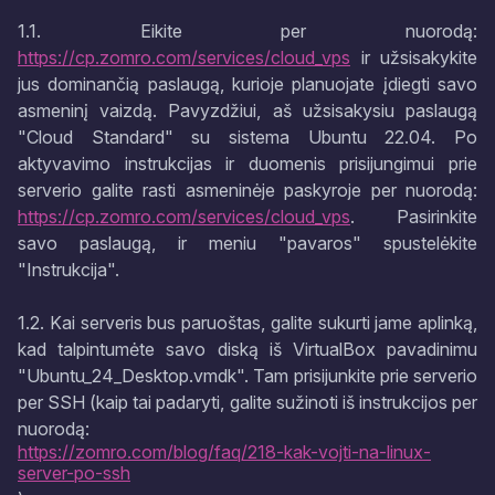
1.1. Eikite per nuorodą:
https://cp.zomro.com/services/cloud_vps
ir užsisakykite
jus dominančią paslaugą, kurioje planuojate įdiegti savo
asmeninį vaizdą. Pavyzdžiui, aš užsisakysiu paslaugą
"Cloud Standard" su sistema Ubuntu 22.04. Po
aktyvavimo instrukcijas ir duomenis prisijungimui prie
serverio galite rasti asmeninėje paskyroje per nuorodą:
https://cp.zomro.com/services/cloud_vps
. Pasirinkite
savo paslaugą, ir meniu "pavaros" spustelėkite
"Instrukcija".
1.2. Kai serveris bus paruoštas, galite sukurti jame aplinką,
kad talpintumėte savo diską iš VirtualBox pavadinimu
"Ubuntu_24_Desktop.vmdk". Tam prisijunkite prie serverio
per SSH (kaip tai padaryti, galite sužinoti iš instrukcijos per
nuorodą:
https://zomro.com/blog/faq/218-kak-vojti-na-linux-
server-po-ssh