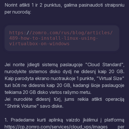
Norint atlikti 1 ir 2 punktus, galima pasinaudoti straipsniu
per nuorodą:
https:
/
/zomro.com/rus
/blog/articles
/
489-how-to-install-linux-using-
virtualbox-on-windows
Jei norite įdiegti sistemą paslaugoje "Cloud Standard",
nurodykite sistemos disko dydį ne didesnį kaip 20 GB.
Kaip parodyta ekrano nuotraukoje 1 punkte, "Virtual Size"
turi būti ne didesnis kaip 20 GB, kadangi šioje paslaugoje
teikiama 20 GB disko vietos rašymo metu.
Jei nurodėte didesnį tūrį, jums reikia atlikti operaciją
"Shrink Volume" savo diske.
1. Pradedame kurti aplinką vaizdo įkėlimui į platformą
https://cp.zomro.com/services/cloud_vps/images per