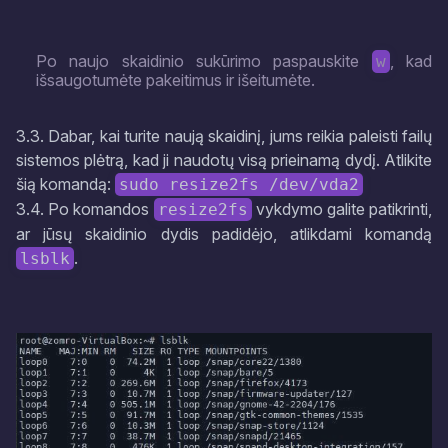
Po naujo skaidinio sukūrimo paspauskite
, kad
w
išsaugotumėte pakeitimus ir išeitumėte.
3.3. Dabar, kai turite naują skaidinį, jums reikia paleisti failų
sistemos plėtrą, kad ji naudotų visą prieinamą dydį. Atlikite
šią komandą:
sudo resize2fs /dev/vda2
3.4. Po komandos
vykdymo galite patikrinti,
resize2fs
ar jūsų skaidinio dydis padidėjo, atlikdami komandą
.
lsblk