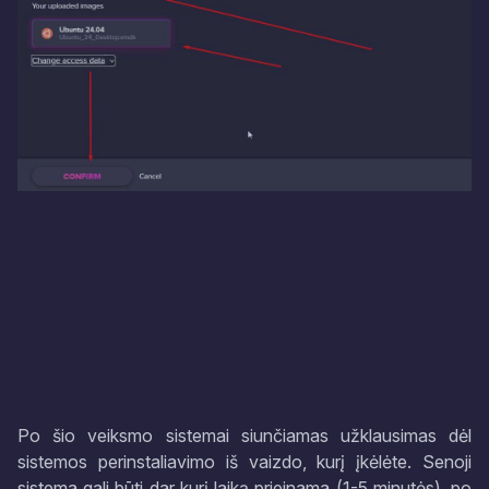
Po šio veiksmo sistemai siunčiamas užklausimas dėl
sistemos perinstaliavimo iš vaizdo, kurį įkėlėte. Senoji
sistema gali būti dar kurį laiką prieinama (1-5 minutės), po