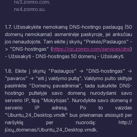
ns3.zomro.com.
ns4.zomro.su.
1.7. Užsisakykite nemokamą DNS-hostingo paslaugą (50
domenų nemokamai) asmeninėje paskyroje, jei anksčiau
jos nenaudojote. Tam eikite į skyrių "Prekės/Paslaugos" -
> "DNS-hostingas" (
https://cp.zomro.com/services/dns
)
- Užsisakyti - DNS-hostingas 50 domenų - Užsisakyti.
1.8. Eikite į skyrių "Paslaugos" -> "DNS-hostingas" ->
"pavaros" -> "eiti į valdymo pultą". Valdymo pulto skiltyje
pasirinkite "Domenų pavadinimai", tada sukurkite DNS-
hostingo pultelyje savo domeną nurodydami savo
serverio IP, tipą "Mokytojas". Nurodykite savo domeną ir
serverio IP adresą. Po to vaizdas
"Ubuntu_24_Desktop.vmdk" bus prieinamas atsisiųsti per
naršyklę per nuorodą: http://
jūsų_domenas/Ubuntu_24_Desktop.vmdk.