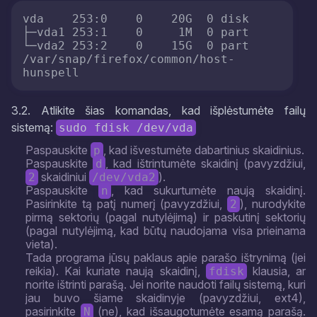
vda    253:0    0    20G  0 disk

├─vda1 253:1    0     1M  0 part

└─vda2 253:2    0    15G  0 part 
/var/snap/firefox/common/host-
hunspell
3.2. Atlikite šias komandas, kad išplėstumėte failų
sistemą:
sudo fdisk /dev/vda
Paspauskite
, kad išvestumėte dabartinius skaidinius.
p
Paspauskite
, kad ištrintumėte skaidinį (pavyzdžiui,
d
skaidiniui
).
2
/dev/vda2
Paspauskite
, kad sukurtumėte naują skaidinį.
n
Pasirinkite tą patį numerį (pavyzdžiui,
), nurodykite
2
pirmą sektorių (pagal nutylėjimą) ir paskutinį sektorių
(pagal nutylėjimą, kad būtų naudojama visa prieinama
vieta).
Tada programa jūsų paklaus apie parašo ištrynimą (jei
reikia). Kai kuriate naują skaidinį,
klausia, ar
fdisk
norite ištrinti parašą. Jei norite naudoti failų sistemą, kuri
jau buvo šiame skaidinyje (pavyzdžiui, ext4),
pasirinkite
(ne), kad išsaugotumėte esamą parašą.
N