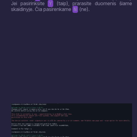
Jei pasirinksite
(taip), prarasite duomenis šiame
Y
skaidinyje. Čia pasirenkame
(ne).
N