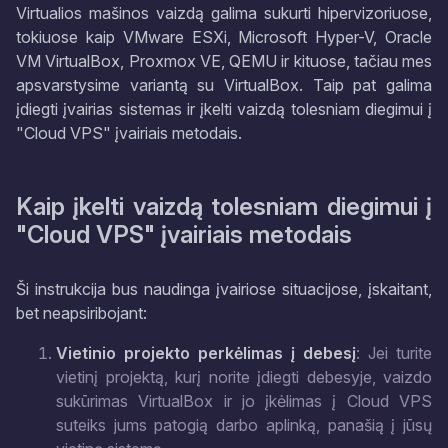
Virtualios mašinos vaizdą galima sukurti hipervizoriuose,
tokiuose kaip VMware ESXi, Microsoft Hyper-V, Oracle
VM VirtualBox, Proxmox VE, QEMU ir kituose, tačiau mes
apsvarstysime variantą su VirtualBox. Taip pat galima
įdiegti įvairias sistemas ir įkelti vaizdą tolesniam diegimui į
"Cloud VPS" įvairiais metodais.
Kaip įkelti vaizdą tolesniam diegimui į
"Cloud VPS" įvairiais metodais
Ši instrukcija bus naudinga įvairiose situacijose, įskaitant,
bet neapsiribojant:
Vietinio projekto perkėlimas į debesį
: Jei turite
vietinį projektą, kurį norite įdiegti debesyje, vaizdo
sukūrimas VirtualBox ir jo įkėlimas į Cloud VPS
suteiks jums patogią darbo aplinką, panašią į jūsų