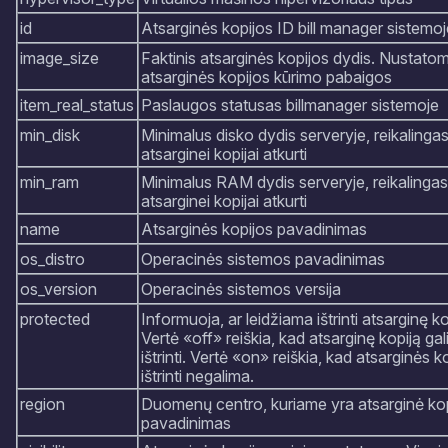
id
Atsarginės kopijos ID bill manager sistemoj
image_size
Faktinis atsarginės kopijos dydis. Nustato
atsarginės kopijos kūrimo pabaigos
item_real_status
Paslaugos statusas billmanager sistemoje
min_disk
Minimalus disko dydis serveryje, reikalinga
atsarginei kopijai atkurti
min_ram
Minimalus RAM dydis serveryje, reikalingas
atsarginei kopijai atkurti
name
Atsarginės kopijos pavadinimas
os_distro
Operacinės sistemos pavadinimas
os_version
Operacinės sistemos versija
protected
Informuoja, ar leidžiama ištrinti atsarginę ko
Vertė «off» reiškia, kad atsarginę kopiją ga
ištrinti. Vertė «on» reiškia, kad atsarginės k
ištrinti negalima.
region
Duomenų centro, kuriame yra atsarginė kop
pavadinimas