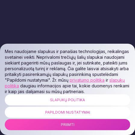
Mes naudojame slapukus ir panašias technologijas, reikalingas
svetainei veikti. Neprivalomi trečiųjų šalių slapukai naudojami
siekiant pagerinti mūsų paslaugas ir, jei sutinkate, pateikti jums
personalizuotą turinį ir reklamą. Čia galite laisvai atsisakyti arba
pritaikyti pasirenkamųjų slapukų pasirinkimą spustelėdami
"Papildomi nustatymai". Žr. mūsų
privatumo politika
ir
slapukų
politika
daugiau informacijos apie tai, kokie duomenys renkami
ir kaip jais dalijamasi su mūsų partneriais.
SLAPUKŲ POLITIKA
PAPILDOMI NUSTATYMAI
PRIIMTI