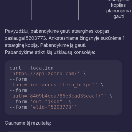
kopijas
planuojama
gauti
Pavyzdžiui, pabandykime gauti atsargines kopijas
paslaugai 5203773. Ankstesniame žingsnyje sukūrėme 1
atsarginę kopiją. Pabandykime ją gauti.
Pabandykime atlikti šią užklausą konsolėje:
curl --location 
'https://api.zomro.com/'
 \

--form 
'func="instances.fleio_bckps"'
 \

--form 
'auth="8409b4eea786e3cad35eacf7"'
 \

--form 
'out="json"'
 \

--form 
'elid="5203773"'
Gauname šį rezultatą: