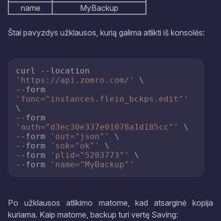
name
MyBackup
Štai pavyzdys užklausos, kurią galima atlikti iš konsolės:
curl --location 
'https://api.zomro.com/'
 \

--form 
'func="instances.fleio_bckps.edit"'
\

--form 
'auth="d3ec30e337e01078a1d185cc"'
 \

--form 
'out="json"'
 \

--form 
'sok="ok"'
 \

--form 
'plid="5203773"'
 \

--form 
'name="MyBackup"'
Po užklausos atlikimo matome, kad atsarginė kopija
kuriama. Kaip matome, backup turi vertę Saving: