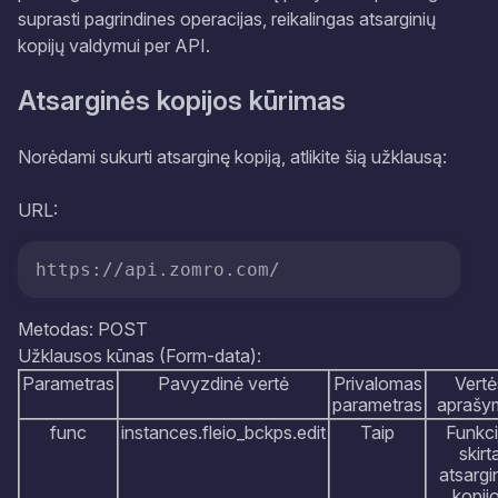
suprasti pagrindines operacijas, reikalingas atsarginių
kopijų valdymui per API.
Atsarginės kopijos kūrimas
Norėdami sukurti atsarginę kopiją, atlikite šią užklausą:
URL:
https://api.zomro.com/
Metodas: POST
Užklausos kūnas (Form-data):
Parametras
Pavyzdinė vertė
Privalomas
Vertė
parametras
aprašy
func
instances.fleio_bckps.edit
Taip
Funkci
skirt
atsargi
kopij