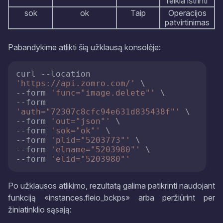
reikia ištrinti
sok
ok
Taip
Operacijos
patvirtinimas
Pabandykime atlikti šią užklausą konsolėje:
curl --location 
'https://api.zomro.com/'
 \

--form 
'func="image.delete"'
 \

--form 
'auth="72307c8cfc94e631d835438f"'
 \

--form 
'out="json"'
 \

--form 
'sok="ok"'
 \

--form 
'plid="5203773"'
 \

--form 
'elname="5203980"'
 \

--form 
'elid="5203980"'
Po užklausos atlikimo, rezultatą galima patikrinti naudojant
funkciją «instances.fleio_bckps» arba peržiūrint per
žiniatinklio sąsają: