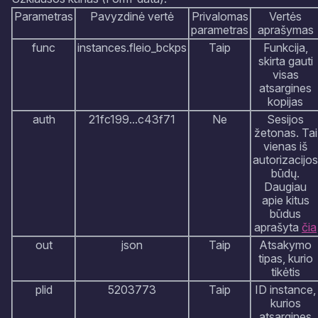
Parametras
Pavyzdinė vertė
Privalomas
Vertės
parametras
aprašymas
func
instances.fleio_bckps
Taip
Funkcija,
skirta gauti
visas
atsargines
kopijas
auth
21fc199...c43f71
Ne
Sesijos
žetonas. Tai
vienas iš
autorizacijos
būdų.
Daugiau
apie kitus
būdus
aprašyta
čia
out
json
Taip
Atsakymo
tipas, kurio
tikėtis
plid
5203773
Taip
ID instance,
kurios
atsargines