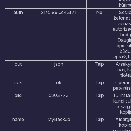
kūrim
auth
21fc199...c43f71
Ne
Sesij
žetonas.
vienas
autoriza
būdų
Daugi
apie ki
būdu
aprašyt
out
json
Taip
Atsak
tipas, k
tikėti
sok
ok
Taip
Operaci
patvirti
plid
5203773
Taip
ID insta
kuriai su
atsarg
kopij
name
MyBackup
Taip
Atsargi
kopij
pavadin