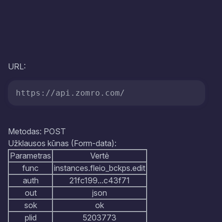
URL:
https://api.zomro.com/
Metodas: POST
Užklausos kūnas (Form-data):
Parametras
Vertė
func
instances.fleio_bckps.edit
auth
21fc199...c43f71
out
json
sok
ok
plid
5203773