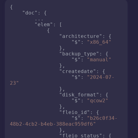
{
"doc"
:
{
        ...

"elem"
:
[
{
"architecture"
:
{
"$"
:
"x86_64"
}
,
"backup_type"
:
{
"$"
:
"manual"
}
,
"createdate"
:
{
"$"
:
"2024-07-
23"
}
,
"disk_format"
:
{
"$"
:
"qcow2"
}
,
"fleio_id"
:
{
"$"
:
"b26c0f34-
48b2-4cb2-b4eb-388eac959df6"
}
,
"fleio_status"
:
{