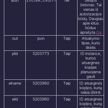
auth
21fc199...c43f71
Ne
Sesijos
žetonas. Tai
vienas iš
autorizacijos
būdų. Daugiau
apie kitus
būdus
aprašyta
čia
out
json
Taip
Atsakymo
tipas, kurio
tikėtis
plid
5203773
Taip
ID instance,
kurios
atsargines
kopijas
planuojama
gauti
elname
5203980
Taip
ID atsarginės
kopijos, kurią
reikia ištrinti
elid
5203980
Taip
ID atsarginės
kopijos, kurią