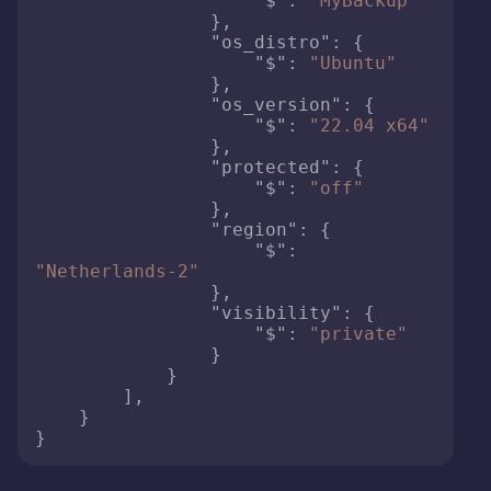
"$"
:
"MyBackup"
}
,
"os_distro"
:
{
"$"
:
"Ubuntu"
}
,
"os_version"
:
{
"$"
:
"22.04 x64"
}
,
"protected"
:
{
"$"
:
"off"
}
,
"region"
:
{
"$"
:
"Netherlands-2"
}
,
"visibility"
:
{
"$"
:
"private"
}
}
]
,
}
}