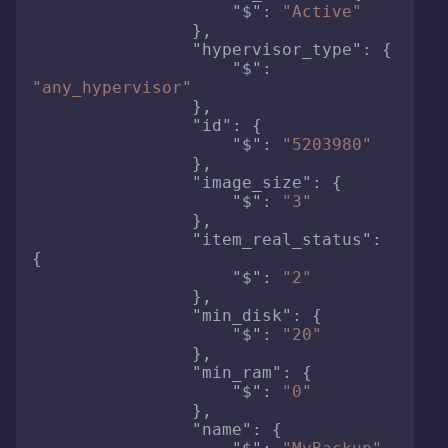
"$"
:
"Active"
}
,
"hypervisor_type"
:
{
"$"
:
"any_hypervisor"
}
,
"id"
:
{
"$"
:
"5203980"
}
,
"image_size"
:
{
"$"
:
"3"
}
,
"item_real_status"
:
{
"$"
:
"2"
}
,
"min_disk"
:
{
"$"
:
"20"
}
,
"min_ram"
:
{
"$"
:
"0"
}
,
"name"
:
{