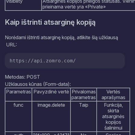
visibility
Atsarginės kopijos prieigos statusas. Vieni
prieinama vertė yra «Private»
Kaip ištrinti atsarginę kopiją
Norėdami ištrinti atsarginę kopiją, atlikite šią užklausą
URL:
https://api.zomro.com/
Metodas: POST
Užklausos kūnas (Form-data):
Parametras
Pavyzdinė vertė
Privalomas
Vertės
parametras
aprašymas
func
image.delete
Taip
Funkcija,
skirta
atsarginės
kopijos
šalinimui