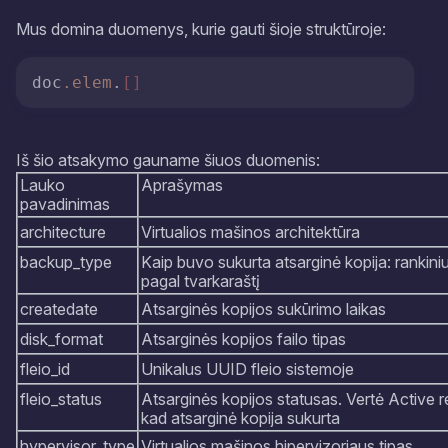
Mus domina duomenys, kurie gauti šioje struktūroje:​​​​​​​
doc
.elem
.
[]
Iš šio atsakymo gauname šiuos duomenis:
Lauko
Aprašymas
pavadinimas
architecture
Virtualios mašinos architektūra
backup_type
Kaip buvo sukurta atsarginė kopija: rankini
pagal tvarkaraštį
createdate
Atsarginės kopijos sukūrimo laikas
disk_format
Atsarginės kopijos failo tipas
fleio_id
Unikalus UUID fleio sistemoje
fleio_status
Atsarginės kopijos statusas. Vertė Active re
kad atsarginė kopija sukurta
hypervisor_type
Virtualios mašinos hipervizoriaus tipas