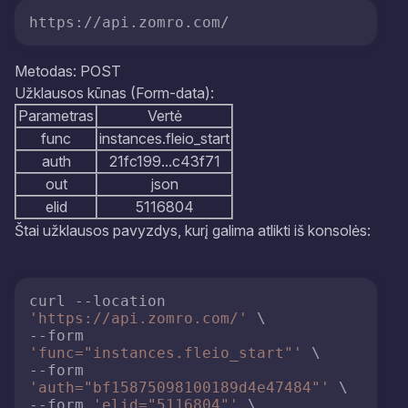
https://api.zomro.com/
Metodas: POST
Užklausos kūnas (Form-data):
Parametras
Vertė
func
instances.fleio_start
auth
21fc199...c43f71
out
json
elid
5116804
Štai užklausos pavyzdys, kurį galima atlikti iš konsolės:
curl --location 
'https://api.zomro.com/'
 \

--form 
'func="instances.fleio_start"'
 \

--form 
'auth="bf15875098100189d4e47484"'
 \

--form 
'elid="5116804"'
 \
