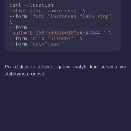
curl --location 
'https://api.zomro.com/'
 \

--form 
'func="instances.fleio_stop"'
\

--form 
'auth="bf15875098100189d4e47484"'
 \

--form 
'elid="5116804"'
 \

--form 
'out="json"'
Po užklausos atlikimo, galime matyti, kad serveris yra
stabdymo procese.