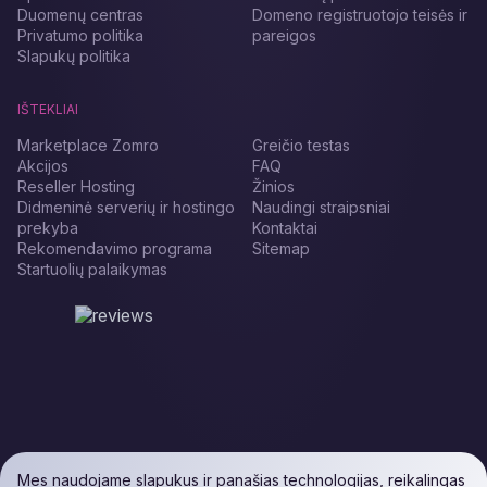
Duomenų centras
Domeno registruotojo teisės ir
Privatumo politika
pareigos
Slapukų politika
IŠTEKLIAI
Marketplace Zomro
Greičio testas
Akcijos
FAQ
Reseller Hosting
Žinios
Didmeninė serverių ir hostingo
Naudingi straipsniai
prekyba
Kontaktai
Rekomendavimo programa
Sitemap
Startuolių palaikymas
Mes naudojame slapukus ir panašias technologijas, reikalingas