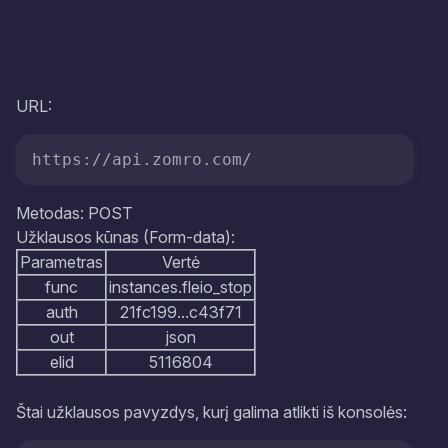
URL:
https://api.zomro.com/
Metodas: POST
Užklausos kūnas (Form-data):
Parametras
Vertė
func
instances.fleio_stop
auth
21fc199...c43f71
out
json
elid
5116804
Štai užklausos pavyzdys, kurį galima atlikti iš konsolės: