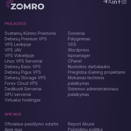
PASLAUGOS
Svetainių Kūrimo Priemonė
Domenai
Debesų Premium VPS
Palyginimas
VPS Lenkijoje
VDS
VPS JAV
Wordpress
VPS Vokietijoje
Ispmanager
Linux VPS Serveriai
CPanel
Debesų Basic VPS
Nuotolinis darbalaukis
Debesų Pigus VPS
Priegloba iGaming projektams
Debesų Storage VPS
Mokamas techninis
Forex Cloud VPS
palaikymas
Dedikuoti Serveriai
Sistemos administratoriaus
GPU serveriai
palaikymas
Virtualus hostingas
APIE MUS
Oficialaus pasiūlymo sutartis
Report Abuse
Apie mus
Pažeidimų politika