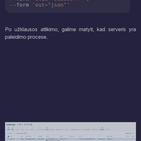
--form 
'out="json"'
Po užklausos atlikimo, galime matyti, kad serveris yra
paleidimo procese.