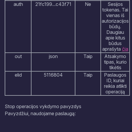
auth
21fc199...c43f71
Ne
Sesijos
tokenas. Tai
vienas iš
autorizacijos
būdų.
Daugiau
apie kitus
būdus
aprašyta
čia
out
json
Taip
Atsakymo
tipas, kurio
tikėtis
elid
5116804
Taip
Paslaugos
ID, kuriai
reikia atlikti
operaciją
Stop operacijos vykdymo pavyzdys
Pavyzdžiui, naudojame paslaugą: