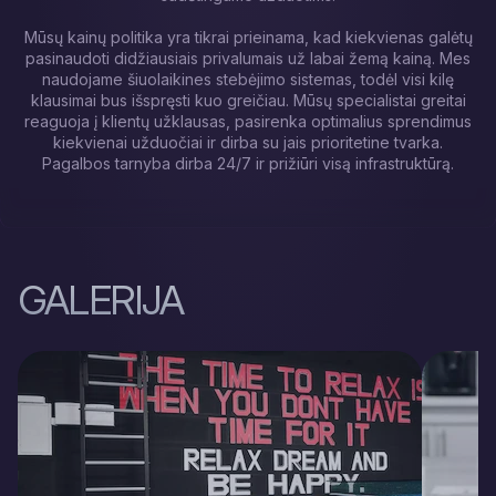
Mūsų kainų politika yra tikrai prieinama, kad kiekvienas galėtų
pasinaudoti didžiausiais privalumais už labai žemą kainą. Mes
naudojame šiuolaikines stebėjimo sistemas, todėl visi kilę
klausimai bus išspręsti kuo greičiau. Mūsų specialistai greitai
reaguoja į klientų užklausas, pasirenka optimalius sprendimus
kiekvienai užduočiai ir dirba su jais prioritetine tvarka.
Pagalbos tarnyba dirba 24/7 ir prižiūri visą infrastruktūrą.
GALERIJA