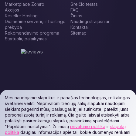
Marketplace Zomro
Greičio testas
Akcijos
FAQ
Reseller Hosting
Žinios
Didmeninė serverių ir hostingo
Naudingi straipsniai
prekyba
Kontaktai
Rekomendavimo programa
Sitemap
Startuolių palaikymas
Mes naudojame slapukus ir panašias technologijas, reikalingas
svetainei veikti. Neprivalomi trečiųjų šalių slapukai naudojami
siekiant pagerinti mūsų paslaugas ir, jei sutinkate, pateikti jums
personalizuotą turinį ir reklamą. Čia galite laisvai atsisakyti arba
pritaikyti pasirenkamųjų slapukų pasirinkimą spustelėdami
"Papildomi nustatymai". Žr. mūsų
privatumo politika
ir
slapukų
politika
daugiau informacijos apie tai, kokie duomenys renkami