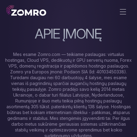
APIE ĮMONĘ
Mes esame Zomro.com — teikiame paslaugas: virtualus
hostingas, Cloud VPS, dedikuotų ir GPU serverių nuoma, Forex
VPS, domenų registracija ir papildomos hostingo paslaugos.
Zomro yra Europos įmonė: Podaon SIA (Id: 40103450338).
Turėdami daugiau nei 60 darbuotojų 4 šalyse, mes esame
vienas iš pagrindinių sparčiai augančių hostingų paslaugų
teikėjų pasaulyje. Zomro pradėjo savo kelią 2014 metais
Ukrainoje, o dabar turi filialus Latvijoje, Nyderlanduose,
Rumunijoje ir šiuo metu teikia pilną hostingų paslaugų
asortimentą 305 tūkst. patenkintų klientų 138 šalyse. Hostingas
būtinas bet kokiam internetiniam ištekliui - patikimas, atsparus
gedimams ir stabilus. Mes stengėmės įgyvendinti tai. Per ilgus
darbo metus sukūrėme geriausias sistemas užtikrinančias
stabilų veikimą ir optimizavome sprendimus bet kokio
sudėtingumo užduotims.