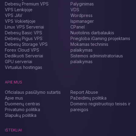
Debesų Premium VPS
Palyginimas
VPS Lenkijoje
VDS
VPS JAV
Wordpress
VPS Vokietijoje
Ispmanager
Linux VPS Serveriai
CPanel
Debesų Basic VPS
Nuotolinis darbalaukis
Debesų Pigus VPS
Priegloba iGaming projektams
Debesų Storage VPS
Mokamas techninis
Forex Cloud VPS
palaikymas
Dedikuoti Serveriai
Sistemos administratoriaus
GPU serveriai
palaikymas
Virtualus hostingas
APIE MUS
Oficialaus pasiūlymo sutartis
Report Abuse
Apie mus
Pažeidimų politika
Duomenų centras
Domeno registruotojo teisės ir
Privatumo politika
pareigos
Slapukų politika
IŠTEKLIAI